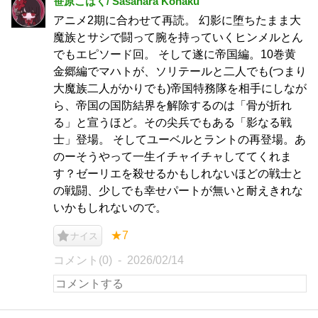
笹原こはく/ Sasahara Kohaku
アニメ2期に合わせて再読。 幻影に堕ちたまま大
魔族とサシで闘って腕を持っていくヒンメルとん
でもエピソード回。 そして遂に帝国編。10巻黄
金郷編でマハトが、ソリテールと二人でも(つまり
大魔族二人がかりでも)帝国特務隊を相手にしなが
ら、帝国の国防結界を解除するのは「骨が折れ
る」と宣うほど。その尖兵でもある「影なる戦
士」登場。 そしてユーベルとラントの再登場。あ
のーそうやって一生イチャイチャしててくれま
す？ゼーリエを殺せるかもしれないほどの戦士と
の戦闘、少しでも幸せパートが無いと耐えきれな
いかもしれないので。
★7
ナイス
コメント(0)
2026/02/14