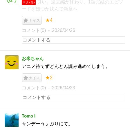
良い。過去編が終わり、1話完結のエピソ
ネタバレ
ードを幾つか挟んで新章へ。
★4
ナイス
コメント(0)
2026/04/26
お米ちゃん
アニメ待てずどんどん読み進めてしまう。
★2
ナイス
コメント(0)
2026/04/23
Tomo I
サンデーうぇぶりにて。