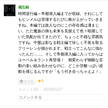
備忘録
時間逆行編～帝都潜入編までが収録。それにして
もヒンメルは登場するたびに株が上がっていきま
すね。本編では故人なのにこの存在感は凄まじ
い。ただ魔族の側も未来を見据えて色々暗躍して
いた気配が出てきたので、ちょっと不穏な雰囲気
ですね。中盤は影なる戦士編で珍しく不覚を取る
フリーレンが描かれます。戦士ってこんなに強か
ったんだ……。そして帝都潜入編に入ってからは
ユーベル＆ラント再登場！ 相変わらず物騒な言
動の多い組み合わせなのに、どこか甘酸っぱい波
動を感じるんですが「もう付き合っちゃえよ！」
★9
ナイス
コメント(0)
2026/01/27