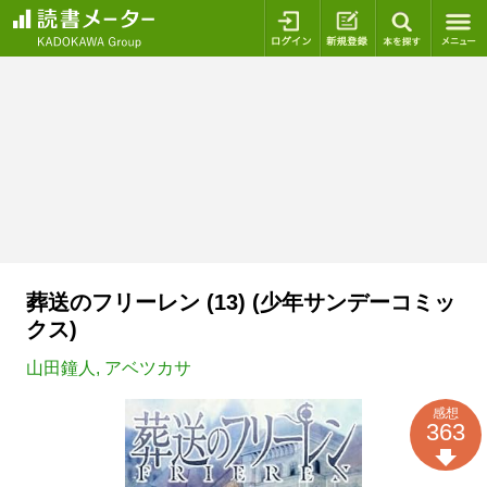
ログイン
新規登録
本を探
葬送のフリーレン (13) (少年サンデーコミッ
クス)
山田鐘人
,
アベツカサ
感想
363