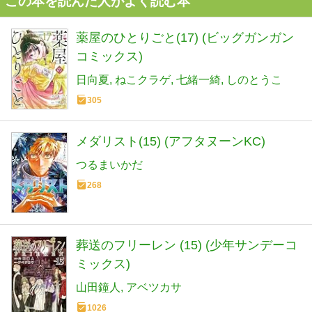
この本を読んだ人がよく読む本
薬屋のひとりごと(17) (ビッグガンガン
コミックス)
日向夏
ねこクラゲ
七緒一綺
しのとうこ
305
メダリスト(15) (アフタヌーンKC)
つるまいかだ
268
葬送のフリーレン (15) (少年サンデーコ
ミックス)
山田鐘人
アベツカサ
1026