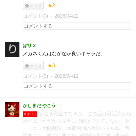
★2
ナイス
コメント(0)
2026/04/22
ぽり 2
メガネくんはなかなか良いキャラだ。
★3
ナイス
コメント(0)
2026/04/11
かしまだ やこう
影なる戦士でてきた。この辺は最近読み始
ネタバレ
めたばっかだから完全に理解はできていない。ゼ
ーリエ（大陸魔法）vs帝国側の政治バトルね。帝
国側にも、級では測れない戦闘特化の強い魔法使