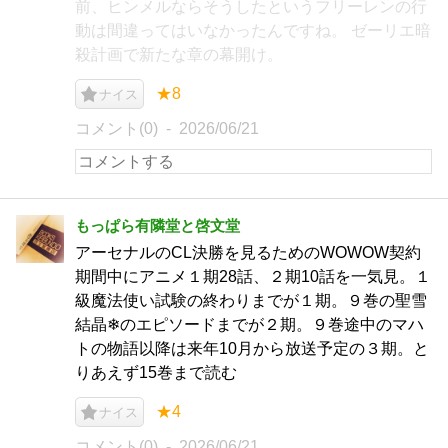
前、ヒンメルならそうしたというフリーレンの行
動は間違ってはいなかったんですね。 ゼーリエ暗
殺計画で新たな章の幕開け。
★8
ナイス
コメント(0)
2026/06/21
もっぱら有隣堂と啓文堂
アーセナルのCL決勝を見るためのWOWOW契約
期間中にアニメ１期28話、２期10話を一気見。１
級魔法使い試験の終わりまでが１期。９巻の聖雪
結晶❄のエピソードまでが２期。９巻途中のマハ
トの物語以降は来年10月から放送予定の３期。と
りあえず15巻まで読む
★4
ナイス
コメント(0)
2026/06/21