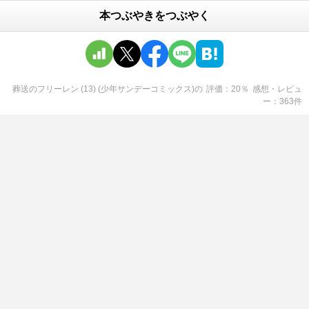
本つぶやきをつぶやく
葬送のフリーレン (13) (少年サンデーコミックス)
の
評価
20
％
感想・レビュ
ー
363
件