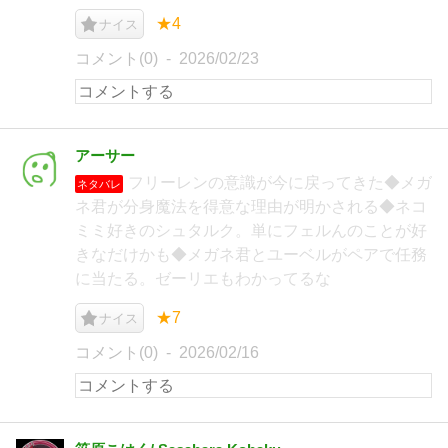
★4
ナイス
コメント(0)
2026/02/23
アーサー
フリーレンの意識が今に戻ってきた◆メガ
ネタバレ
ネ君が分身魔法を得意な理由が明かされる◆ネコ
ミミ好きのシュタルク。単にフェルんのことが好
きなだけかも◆メガネ君とユーベルがペアで任務
に当たる。ゼーリエもわかってるな
★7
ナイス
コメント(0)
2026/02/16