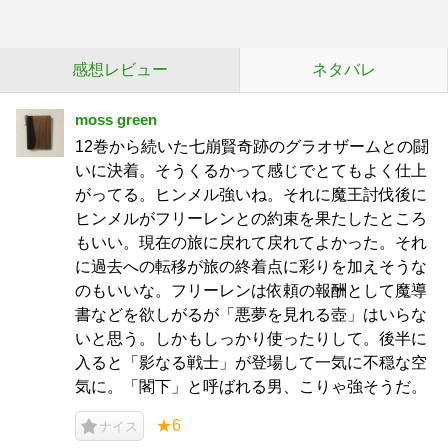
感想レビュー
ネタバレ
moss green
12巻から続いた七崩賢奇跡のグラオザームとの闘
いに決着。そうくるかって感じでとてもよく仕上
がってる。ヒンメル強いね。それに魔王討伐後に
ヒンメルがフリーレンとの約束を果たしたところ
もいい。現在の旅に戻れて戻れてよかった。それ
に過去への転移が旅の終着点に彩りを加えそうな
のもいいな。フリーレンは依頼の報酬として魔導
書などを欲しがるが「悪夢を見れる壺」はいらな
いと思う。しかもしっかり使ったりして。後半に
入ると「影なる戦士」が登場して一気に不穏な空
気に。「閣下」と呼ばれる男、こりゃ強そうだ。
★6
ナイス