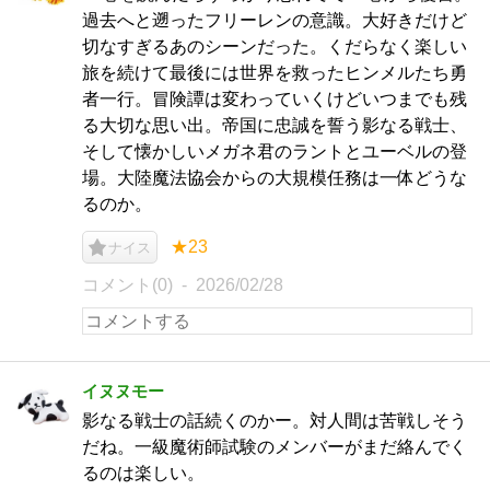
過去へと遡ったフリーレンの意識。大好きだけど
切なすぎるあのシーンだった。くだらなく楽しい
旅を続けて最後には世界を救ったヒンメルたち勇
者一行。冒険譚は変わっていくけどいつまでも残
る大切な思い出。帝国に忠誠を誓う影なる戦士、
そして懐かしいメガネ君のラントとユーベルの登
場。大陸魔法協会からの大規模任務は一体どうな
るのか。
★23
ナイス
コメント(0)
2026/02/28
イヌヌモー
影なる戦士の話続くのかー。対人間は苦戦しそう
だね。一級魔術師試験のメンバーがまだ絡んでく
るのは楽しい。