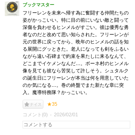
ブックマスター
フリーレンを未来へ帰す為に奮闘する仲間たちの
姿がかっこいい。特に目の前にいない敵と闘って
深傷を負わせるヒンメルがすごい。彼は優秀な勇
者なのだと改めて思い知らされた。フリーレンが
元の世界に戻ってから、晩年のヒンメルの話を知
る展開にグッときた。老人になっても剣をふるい
ながら遠い石碑まで約束を果たしに来るなんて、
どこまでイケメンなんだ…。ボーネ村のヒンメル
像を見ても彼なら苦笑して許しそう。シュタルク
の誕生日にフリーレンが本当は何を用意していた
のか気になる…。巻の終盤でまた新たな章に突
入。魔導特務隊？かっこいい。
★35
ナイス
コメント(0)
2026/02/01