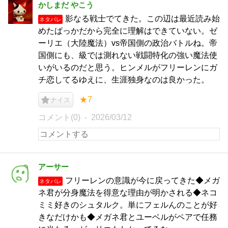
かしまだ やこう
影なる戦士でてきた。この辺は最近読み始
ネタバレ
めたばっかだから完全に理解はできていない。ゼ
ーリエ（大陸魔法）vs帝国側の政治バトルね。帝
国側にも、級では測れない戦闘特化の強い魔法使
いがいるのだと思う。ヒンメルがフリーレンにガ
チ恋してるゆえに、生涯独身なのは良かった。
★7
ナイス
コメント(0)
2026/03/12
アーサー
フリーレンの意識が今に戻ってきた◆メガ
ネタバレ
ネ君が分身魔法を得意な理由が明かされる◆ネコ
ミミ好きのシュタルク。単にフェルんのことが好
きなだけかも◆メガネ君とユーベルがペアで任務