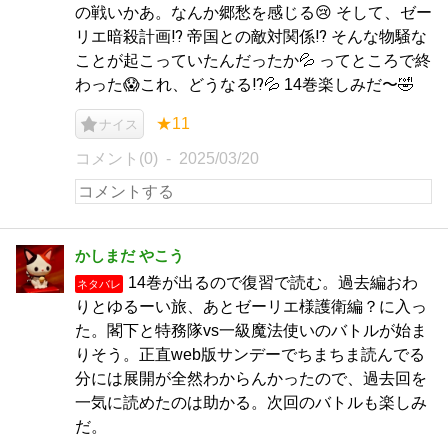
の戦いかあ。なんか郷愁を感じる😢 そして、ゼー
リエ暗殺計画⁉️ 帝国との敵対関係⁉️ そんな物騒な
ことが起こっていたんだったか💦 ってところで終
わった😱これ、どうなる⁉️💦 14巻楽しみだ〜🤣
★11
ナイス
コメント(0)
2025/03/20
かしまだ やこう
14巻が出るので復習で読む。過去編おわ
ネタバレ
りとゆるーい旅、あとゼーリエ様護衛編？に入っ
た。閣下と特務隊vs一級魔法使いのバトルが始ま
りそう。正直web版サンデーでちまちま読んでる
分には展開が全然わからんかったので、過去回を
一気に読めたのは助かる。次回のバトルも楽しみ
だ。