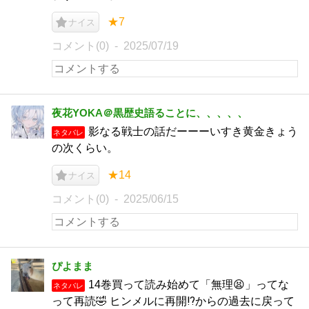
★7
ナイス
コメント(0)
2025/07/19
夜花YOKA＠黒歴史語ることに、、、、、
影なる戦士の話だーーーいすき黄金きょう
ネタバレ
の次くらい。
★14
ナイス
コメント(0)
2025/06/15
ぴよまま
14巻買って読み始めて「無理😫」ってな
ネタバレ
って再読🤣 ヒンメルに再開⁉️からの過去に戻って