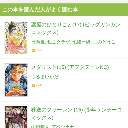
この本を読んだ人がよく読む本
薬屋のひとりごと(17) (ビッグガンガン
コミックス)
日向夏
ねこクラゲ
七緒一綺
しのとうこ
300
メダリスト(15) (アフタヌーンKC)
つるまいかだ
264
葬送のフリーレン (15) (少年サンデーコ
ミックス)
山田鐘人
アベツカサ