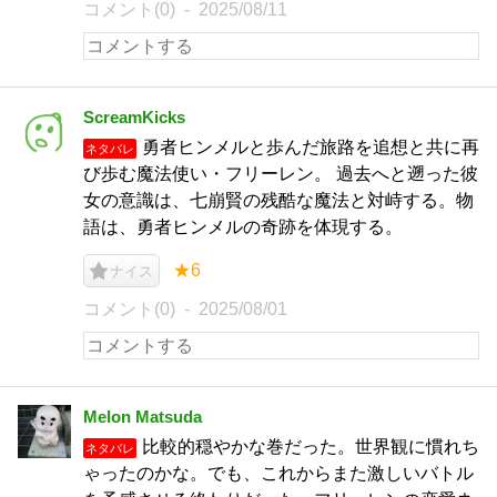
コメント(0)
2025/08/11
ScreamKicks
勇者ヒンメルと歩んだ旅路を追想と共に再
ネタバレ
び歩む魔法使い・フリーレン。 過去へと遡った彼
女の意識は、七崩賢の残酷な魔法と対峙する。物
語は、勇者ヒンメルの奇跡を体現する。
★6
ナイス
コメント(0)
2025/08/01
Melon Matsuda
比較的穏やかな巻だった。世界観に慣れち
ネタバレ
ゃったのかな。でも、これからまた激しいバトル