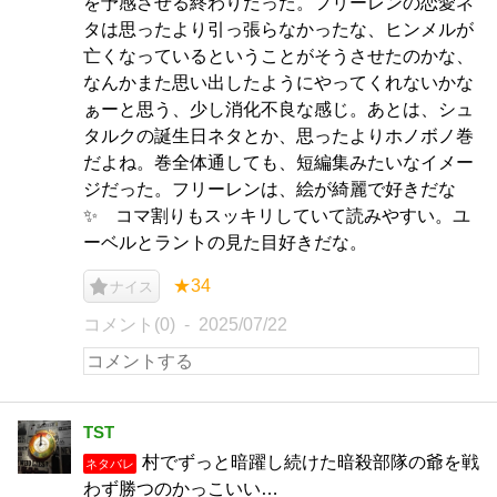
を予感させる終わりだった。フリーレンの恋愛ネ
タは思ったより引っ張らなかったな、ヒンメルが
亡くなっているということがそうさせたのかな、
なんかまた思い出したようにやってくれないかな
ぁーと思う、少し消化不良な感じ。あとは、シュ
タルクの誕生日ネタとか、思ったよりホノボノ巻
だよね。巻全体通しても、短編集みたいなイメー
ジだった。フリーレンは、絵が綺麗で好きだな
✨ コマ割りもスッキリしていて読みやすい。ユ
ーベルとラントの見た目好きだな。
★34
ナイス
コメント(0)
2025/07/22
TST
村でずっと暗躍し続けた暗殺部隊の爺を戦
ネタバレ
わず勝つのかっこいい…