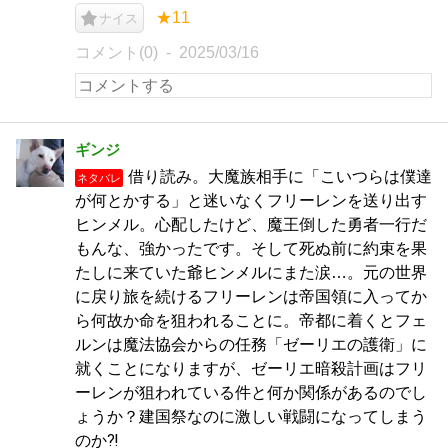
★11
ナイス
コメント(0)
2025/03/16
ギンジ
借り読み。大魔族相手に「こいつらは僕達
ネタバレ
が何とかする」と迷いなくフリーレンを送り出す
ヒンメル。心配したけど、魔王倒した勇者一行だ
もんな、強かったです。そして死ぬ前に約束を果
たしに来ていた爺ヒンメルにまた涙…。元の世界
に戻り旅を続けるフリーレンは帝国領に入ってか
ら何故か命を狙われることに。帝都に着くとフェ
ルンは魔法協会からの任務「ゼーリエの護衛」に
就くことになりますが、ゼーリエ暗殺計画はフリ
ーレンが狙われている件と何か関係があるのでし
ょうか？建国祭なのに激しい戦闘になってしまう
のか⁈