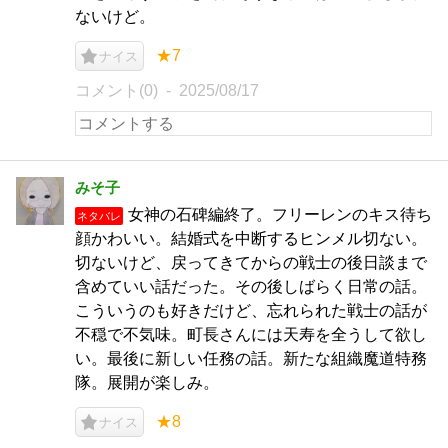
ないけど。
★7
ナイス
コメント(0)
2025/08/17
みそ子
女神の石碑編終了。フリーレンのキス待ち
ネタバレ
顔かわいい。結婚式を中断するヒンメル切ない。
切ないけど、戻ってきてからの戦士の後日談まで
含めていい話だった。その後しばらく日常の話。
こういうのも好きだけど、忘れられた戦士の話が
不穏で不気味。町長さんには天寿を全うして欲し
い。最後に新しい任務の話。新たな組織魔道特務
隊。展開が楽しみ。
★8
ナイス