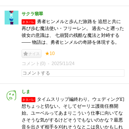
サクラ翡翠
勇者ヒンメルと歩んだ旅路を 追想と共に
ネタバレ
再び歩む魔法使い・フリーレン。 過去へと遡った
彼女の意識は、 七崩賢の残酷な魔法と対峙する
―― 物語は、勇者ヒンメルの奇跡を体現する。
★10
ナイス
コメント(0)
2025/11/24
しま
タイムスリップ編終わり。ウェディング幻
ネタバレ
想ちょっと切ない。そしてゼーリエ護衛任務開
始。ユーベルってあまりこういう仕事に向いてな
さそうな気がするけどそうでもないのかな？最悪
音を出さず相手を刈れそうなとこは良いかもしれ