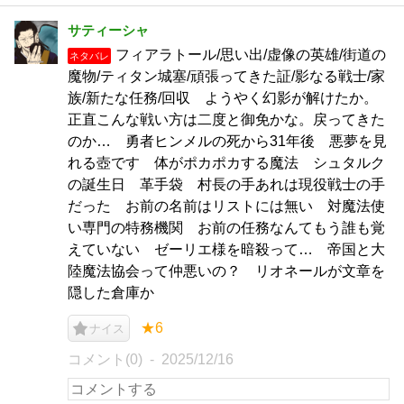
サティーシャ
フィアラトール/思い出/虚像の英雄/街道の
ネタバレ
魔物/ティタン城塞/頑張ってきた証/影なる戦士/家
族/新たな任務/回収 ようやく幻影が解けたか。
正直こんな戦い方は二度と御免かな。戻ってきた
のか… 勇者ヒンメルの死から31年後 悪夢を見
れる壺です 体がポカポカする魔法 シュタルク
の誕生日 革手袋 村長の手あれは現役戦士の手
だった お前の名前はリストには無い 対魔法使
い専門の特務機関 お前の任務なんてもう誰も覚
えていない ゼーリエ様を暗殺って… 帝国と大
陸魔法協会って仲悪いの？ リオネールが文章を
隠した倉庫か
★6
ナイス
コメント(0)
2025/12/16