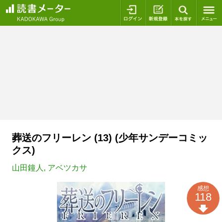
ログイン
新規登録
本を探
葬送のフリーレン (13) (少年サンデーコミッ
クス)
山田鐘人
,
アベツカサ
感想
118