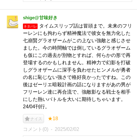
shige@甘味好き
タイムスリップ話は冒頭まで。未来のフリ
ネタバレ
ーレンにも拘わらず精神魔法で彼女を無力化した
七崩賢グラオザームがこの上ない強敵と感じさせ
ました。今の時間軸では倒しているグラオザーム
も仮にこの過去が別物とすれば、何らかの形で再
登場するのかもしれません。精神力で幻影を打破
しグラオザームに深手を負わせたヒンメルが勇者
の名に恥じない強さで格好良かったですね。この
後はゼーリエ暗殺計画の話になりますがあの男が
フリーレン達に再合流で、強敵影なる戦士を相手
にした熱いバトルを大いに期待しちゃいます。
24/04刊行。
★18
ナイス
コメント(0)
2025/02/02