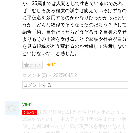
か、25歳までは人間として生きているのであれ
ば、むしろある程度の漢字は使えているはずなの
に平仮名を多用するのがかなりひっかかったとい
うか、どんな経緯でそうなったのだろう？そして
融合手術。自分だったらどうだろう？自身の幸せ
よりもその手術を受けることで家族や社会が自分
を見る視線がどう変わるのか考慮して決断しない
といけないな、と感じた。
★10
ナイス
コメント(0)
2025/04/12
yu-ri
未来が舞台のSFだからと他人事のように
ネタバレ
読み始めたのに、主人公が同世代の生まれだと判
明した瞬間すべてが一気に現実味を帯びて恐ろし