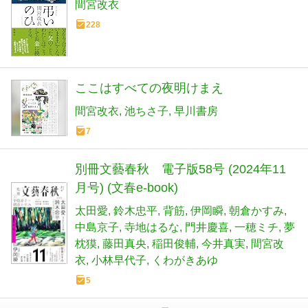
間宮改衣
228
ここはすべての夜明けまえ
間宮改衣
池ちさ子
早川書房
7
別冊文藝春秋 電子版58号 (2024年11
月号) (文春e-book)
太田愛
鈴木忠平
背筋
伊岡瞬
朝倉かすみ
中島京子
寺地はるな
門井慶喜
一穂ミチ
夢
枕獏
藤田真央
稲田俊輔
今井真実
間宮改
衣
小林早代子
くわがきあゆ
5