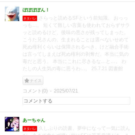
ぽぽぽぽん！
さらっと読めるSFという前知識。 おっっ
ネタバレ
っも…。 短くて難しい言葉も使われておらずサラ
ッと読めるけど、後味の悪さが残ってしまった。
こうた兄さんの、生まれることは選べないせめて
死ぬ権利くらいは保障されるべき。けど融合手術
は言ってしまえば死ぬ権利の剥奪だ。本当に気の
毒だと思う。 本当にこれに尽きるな…と…。 わ
たしの人生気の毒に思うわ…。 25.7.21 図書館
ナイス
コメント(0)
2025/07/21
あーちゃん
久しぶりの読書。夢中になって一気に読ん
ネタバレ