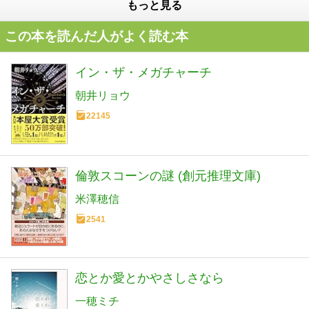
もっと見る
この本を読んだ人がよく読む本
イン・ザ・メガチャーチ
朝井リョウ
22145
倫敦スコーンの謎 (創元推理文庫)
米澤穂信
2541
恋とか愛とかやさしさなら
一穂ミチ