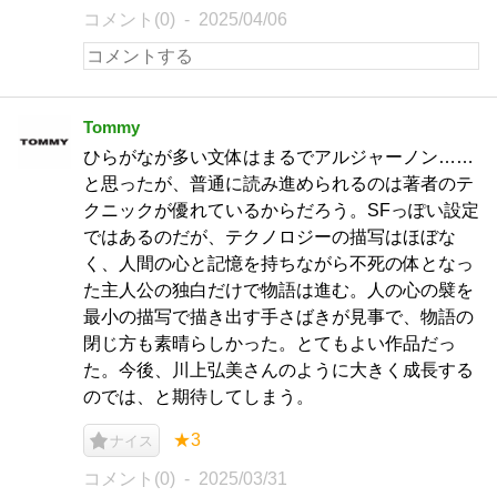
コメント(0)
2025/04/06
Tommy
ひらがなが多い文体はまるでアルジャーノン……
と思ったが、普通に読み進められるのは著者のテ
クニックが優れているからだろう。SFっぽい設定
ではあるのだが、テクノロジーの描写はほぼな
く、人間の心と記憶を持ちながら不死の体となっ
た主人公の独白だけで物語は進む。人の心の襞を
最小の描写で描き出す手さばきが見事で、物語の
閉じ方も素晴らしかった。とてもよい作品だっ
た。今後、川上弘美さんのように大きく成長する
のでは、と期待してしまう。
★3
ナイス
コメント(0)
2025/03/31