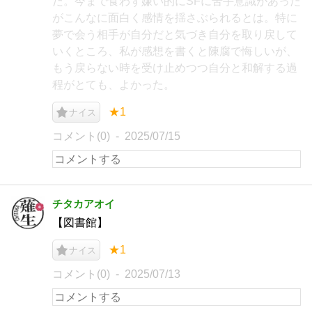
だ。今まで食わず嫌い的にSFに苦手意識があった
がこんなに面白く感情を揺さぶられるとは。特に
夢で会う相手が自分だと気づき自分を取り戻して
いくところ、私が感想を書くと陳腐で悔しいが、
もう戻らない時を受け止めつつ自分と和解する過
程がとても、よかった。
★1
ナイス
コメント(0)
2025/07/15
チタカアオイ
【図書館】
★1
ナイス
コメント(0)
2025/07/13