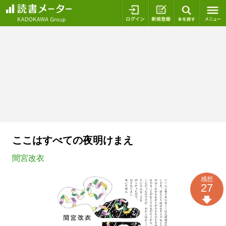
ログイン
新規登録
本を探
ここはすべての夜明けまえ
間宮改衣
感想
27