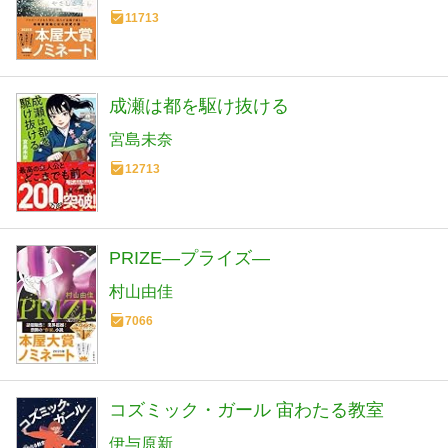
11713
成瀬は都を駆け抜ける
宮島未奈
12713
PRIZE―プライズ―
村山由佳
7066
コズミック・ガール 宙わたる教室
伊与原新