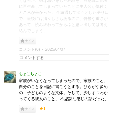
くなった。嫌な思いをした経験を、無意識に他者
に再生産してしまっていたことに主人公が気付く
ところが辛かった。 全編通して淡々とした語り口
で、最後には清々しさもあるのに、憂鬱な重さが
あって、読み終わってからふと思い出しては考え
込んでしまう。
ナイス
コメント(0)
2025/04/07
ちょこちょこ
家族がいなくなってしまったので、家族のこと、
自分のことを日記に書こうとする。ひらがな多め
の、子どものような文体。そして、少しずつわか
ってくる彼女のこと。 不思議な感じの話だった。
★1
ナイス