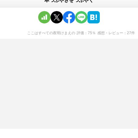
本つぶやきをつぶやく
ここはすべての夜明けまえ
の
評価
75
％
感想・レビュー
27
件