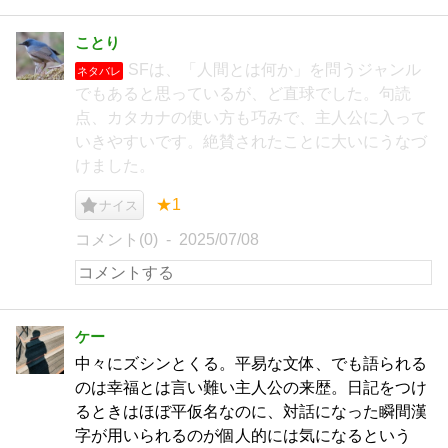
ことり
SFは、「人間とは何か」を問うジャンル
ネタバレ
でもあると思っているが、ど直球でした。句読
点、カタカナの使い方も巧みで、主人公に入って
いきやすいです。絶賛されたことに大いにうなづ
けました。
★1
ナイス
コメント(0)
2025/07/08
ケー
中々にズシンとくる。平易な文体、でも語られる
のは幸福とは言い難い主人公の来歴。日記をつけ
るときはほぼ平仮名なのに、対話になった瞬間漢
字が用いられるのが個人的には気になるという