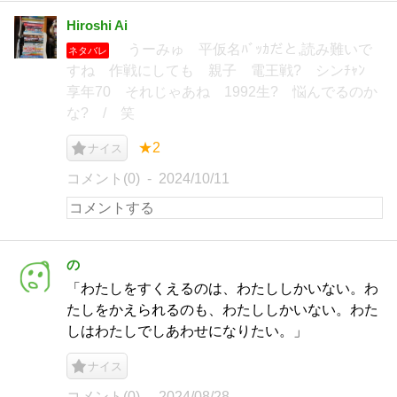
Hiroshi Ai
うーみゅ 平仮名ﾊﾞｯｶだと,読み難いで
ネタバレ
すね 作戦にしても 親子 電王戦? シンﾁｬﾝ
享年70 それじゃあね 1992生? 悩んでるのか
な? / 笑
★2
ナイス
コメント(0)
2024/10/11
の
「わたしをすくえるのは、わたししかいない。わ
たしをかえられるのも、わたししかいない。わた
しはわたしでしあわせになりたい。」
ナイス
コメント(0)
2024/08/28