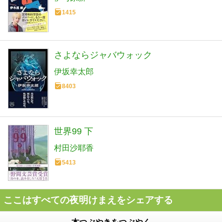
1415
さよならジャバウォック
伊坂幸太郎
8403
世界99 下
村田沙耶香
5413
ここはすべての夜明けまえをシェアする