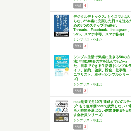
登録
4
デジタルデトックス: もうスマホは
らない!?本当に充実した日々を送る
めの5つのステップ(Twitter、
Threads、Facebook、Instagram、
SNS、スマホ中毒、スマホ依存)
シンプリストやまだ
登録
3
シンプル生活で気楽に生きる50の方
法: 年間100冊の本を読んでわかっ
た、日常でできる生活術 (シンプル
イフ、節約、健康、貯金、仕事術、
ニマリスト、幸せ) (シンプルシリー
ズ)
シンプリストやまだ
登録
2
note副業で月10万 達成までの7ステ
プ: もう低単価noteで疲弊しない！
所と時間を選ばない副業 (FIREを目
す会社員シリーズ)
シンプリストやまだ
登録
3