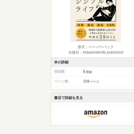
形式：ペーパーバック
出版社：Independently published
本の詳細
登録数
5
登録
ページ数
159
ページ
書店で詳細を見る