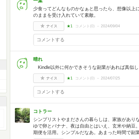
一葉
少食ってどんなものかなぁと思ったら、想像以上に
のままを受け入れていて素敵。
ナイス
★1
コメント(
0
)
2024/09/04
晴れ
Kindle以外に何かできそうな副業があれば真似
ナイス
★1
コメント(
0
)
2024/07/25
コトラー
シンプリストやまださんの暮らしは、家族があり
ゆで卵とバナナ、夜は自由とはいえ、玄米や納豆
期便を活用。シンプルだなあ。あまった時間で副