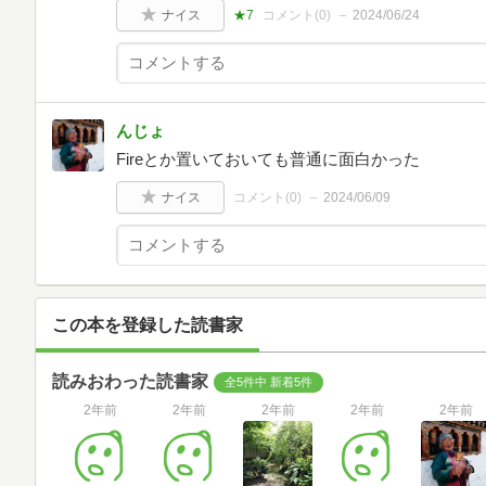
ナイス
★7
コメント(
0
)
2024/06/24
んじょ
Fireとか置いておいても普通に面白かった
ナイス
コメント(
0
)
2024/06/09
この本を登録した読書家
読みおわった読書家
全5件中 新着5件
2年前
2年前
2年前
2年前
2年前