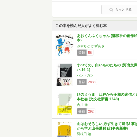
もっと見る
この本を読んだ人がよく読む本
あおくんふくちゃん (講談社の創作
本)
みやもと かずあき
登録
56
すべての、白いものたちの (河出文
ハ 16-1)
ハン・ガン
登録
2888
ひのえうま 江戸から令和の迷信と
本社会 (光文社新書 1348)
吉川 徹
登録
292
山はおそろしい 必ず生きて帰る! 事
から学ぶ山岳遭難 (幻冬舎新書)
羽根田 治