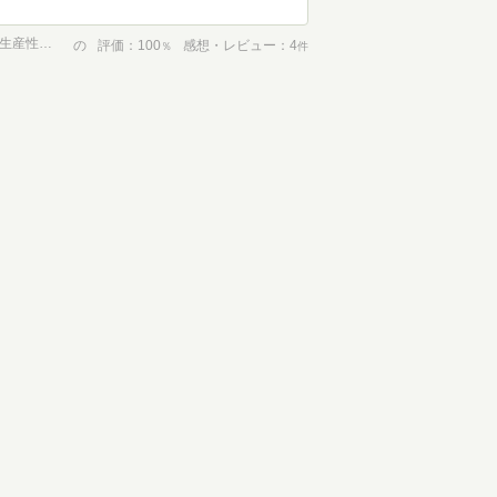
FIREを目指す30代会社員のシンプルライフ: 【時間・節約・健康・生産性】残業0で副業収入20万円 圧倒的な成果を出すためにやめた39のこと (ミニマリスト｜デジタルデトックス) (FIREを目指す会社員シリーズ)
の
評価
100
感想・レビュー
4
％
件