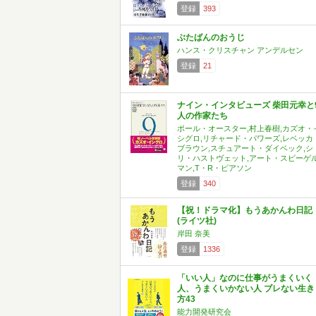
登録
393
ぶたばんのおうじ
ハンス・クリスチャン アンデルセン
登録
21
ナイン・インタビューズ 柴田元幸と
人の作家たち
ポール・オースター,村上春樹,カズオ・
シグロ,リチャード・パワーズ,レベッカ
ブラウン,スチュアート・ダイベック,シ
リ・ハストヴェット,アート・スピーゲ
マン,T・R・ピアソン
登録
340
【祝！ドラマ化】もうあかんわ日記
(ライツ社)
岸田 奈美
登録
1336
「いい人」なのに仕事がうまくいく
人、うまくいかない人 ブレない生き
方43
能力開発研究会