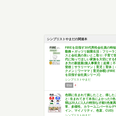
シンプリストやまだの関連本
FIREを目指す30代男性会社員の時短
勤務＋ガッツリ副業生活：フリーラ
スと会社員の良いとこ取り: 子育て
代に知ってほしい家族を大切にする
き方の新提案(個人事業主｜起業｜不
登校｜サラリーマン｜育児｜育休｜
クメン｜ワーママ｜育児休暇) (FIRE
を目指す会社員シリーズ)
シンプリストやまだ
登録
4
色弱に生まれて損したこと、得した
と: 生まれてきて本当によかった!!色
弱は20人に1人の特別な才能!(色覚異
常、多様性、カラーユニバーサルデ
イン、マイノリティ、色盲、CUD)
シンプリストやまだ