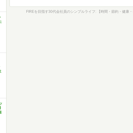
い
た
ラ
ミ
ッ
場
指