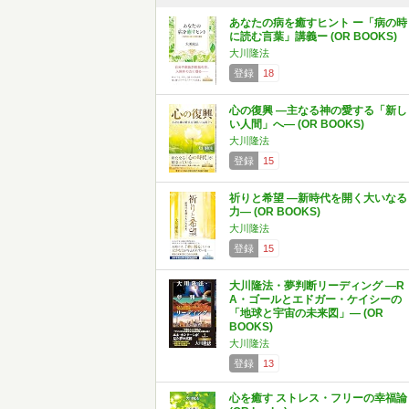
あなたの病を癒すヒント ー「病の時
に読む言葉」講義ー (OR BOOKS)
大川隆法
登録
18
心の復興 ―主なる神の愛する「新し
い人間」へ― (OR BOOKS)
大川隆法
登録
15
祈りと希望 ―新時代を開く大いなる
力― (OR BOOKS)
大川隆法
登録
15
大川隆法・夢判断リーディング ―R
A・ゴールとエドガー・ケイシーの
「地球と宇宙の未来図」― (OR
BOOKS)
大川隆法
登録
13
心を癒す ストレス・フリーの幸福論