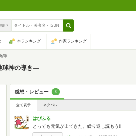
n和書
は
本ランキング
作家ランキング
導き―
地球神の導き―
感想・レビュー
3
全て表示
ネタバレ
はぴふる
とっても元気が出てきた。繰り返し読もう!!