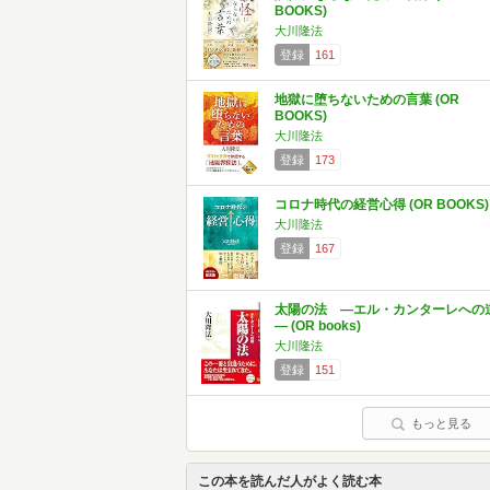
BOOKS)
大川隆法
登録
161
地獄に堕ちないための言葉 (OR
BOOKS)
大川隆法
登録
173
コロナ時代の経営心得 (OR BOOKS)
大川隆法
登録
167
太陽の法 ―エル・カンターレへの
― (OR books)
大川隆法
登録
151
もっと見る
この本を読んだ人がよく読む本