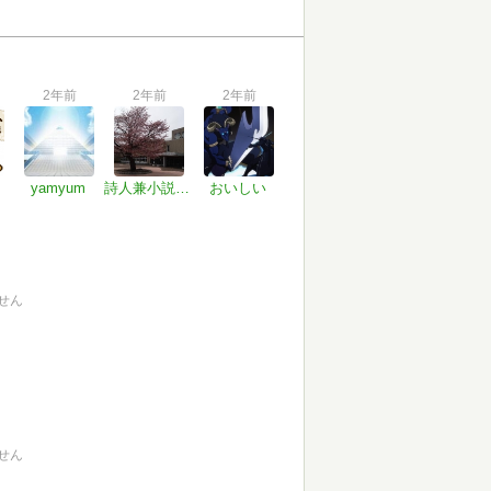
2年前
2年前
2年前
yamyum
詩人兼小説家兼エッセイスト
おいしい
せん
せん