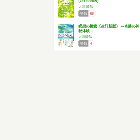
(OR books)
大川 隆法
登録
68
瞑想の極意〔改訂新版〕 —奇跡の神
秘体験—
大川隆法
登録
4