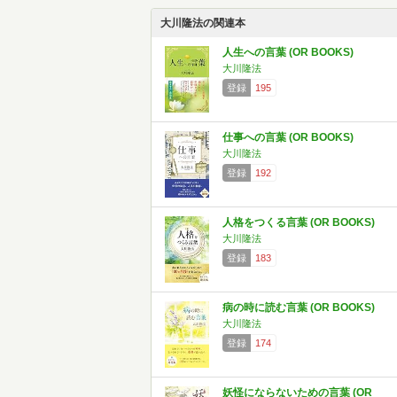
大川隆法の関連本
人生への言葉 (OR BOOKS)
大川隆法
登録
195
仕事への言葉 (OR BOOKS)
大川隆法
登録
192
人格をつくる言葉 (OR BOOKS)
大川隆法
登録
183
病の時に読む言葉 (OR BOOKS)
大川隆法
登録
174
妖怪にならないための言葉 (OR