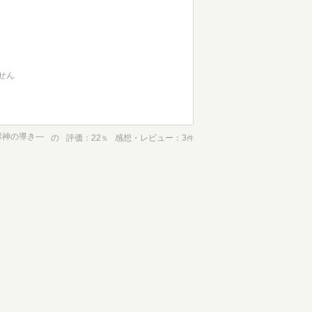
せん
球神の導き―
の
評価
22
感想・レビュー
3
％
件