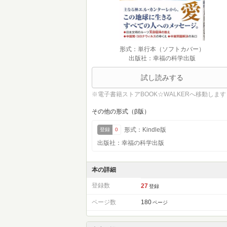
形式：単行本（ソフトカバー）
出版社：幸福の科学出版
試し読みする
※電子書籍ストアBOOK☆WALKERへ移動します
その他の形式（β版）
形式：Kindle版
登録
0
出版社：幸福の科学出版
本の詳細
登録数
27
登録
ページ数
180
ページ