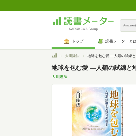
Amazo
トップ
読書メーターと
トップ
大川隆法
地球を包む愛 ―人類の試練と地球神の
地球を包む愛 ―人類の試練と
大川隆法