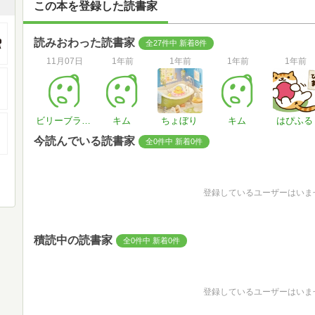
この本を登録した読書家
読みおわった読書家
全27件中 新着8件
11月07日
1年前
1年前
1年前
1年前
ビリーブライト
キム
ちょぼり
キム
はぴふる
今読んでいる読書家
全0件中 新着0件
登録しているユーザーはいま
積読中の読書家
全0件中 新着0件
登録しているユーザーはいま