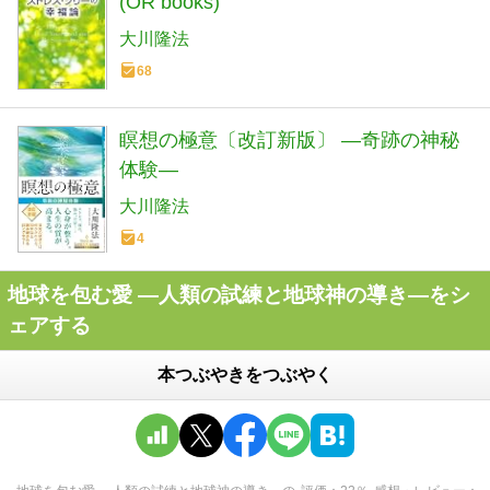
(OR books)
大川隆法
68
瞑想の極意〔改訂新版〕 —奇跡の神秘
体験—
大川隆法
4
地球を包む愛 ―人類の試練と地球神の導き―をシ
ェアする
本つぶやきをつぶやく