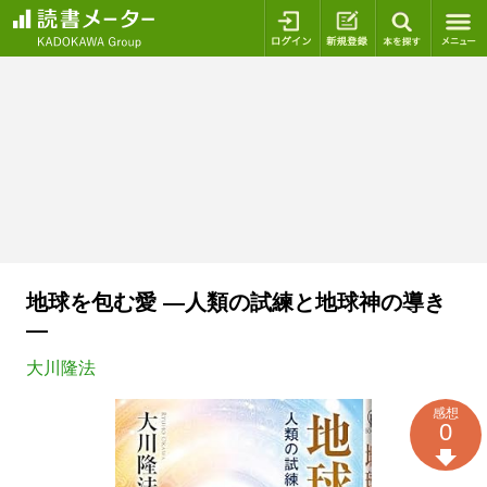
ログイン
新規登録
本を探
地球を包む愛 ―人類の試練と地球神の導き
―
大川隆法
感想
0