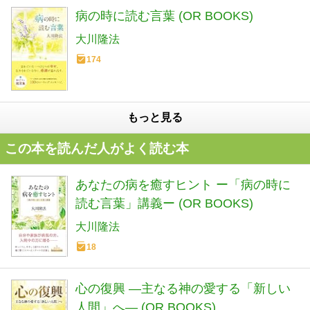
病の時に読む言葉 (OR BOOKS)
大川隆法
174
もっと見る
この本を読んだ人がよく読む本
あなたの病を癒すヒント ー「病の時に
読む言葉」講義ー (OR BOOKS)
大川隆法
18
心の復興 ―主なる神の愛する「新しい
人間」へ― (OR BOOKS)