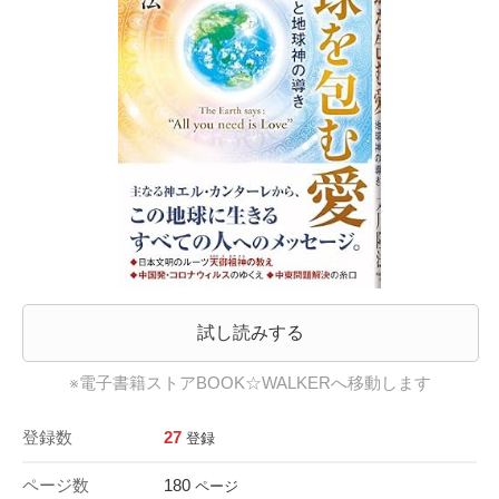
試し読みする
※電子書籍ストアBOOK☆WALKERへ移動します
登録数
27
登録
ページ数
180
ページ