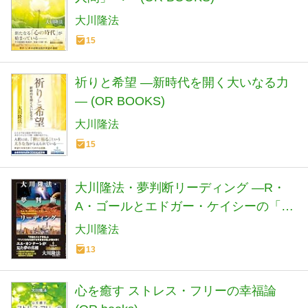
大川隆法
15
祈りと希望 ―新時代を開く大いなる力
― (OR BOOKS)
大川隆法
15
大川隆法・夢判断リーディング ―R・
A・ゴールとエドガー・ケイシーの「地
球と宇宙の未来図」― (OR BOOKS)
大川隆法
13
心を癒す ストレス・フリーの幸福論