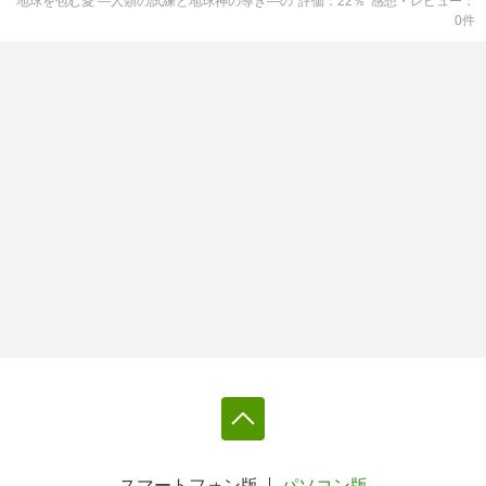
地球を包む愛 ―人類の試練と地球神の導き―
の
評価
22
％
感想・レビュー
0
件
スマートフォン版
パソコン版