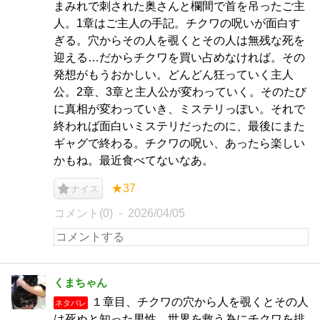
まみれで刺された奥さんと欄間で首を吊ったご主
人。1章はご主人の手記。チクワの呪いが面白す
ぎる。穴からその人を覗くとその人は無残な死を
迎える…だからチクワを買い占めなければ。その
発想がもうおかしい。どんどん狂っていく主人
公。2章、3章と主人公が変わっていく。そのたび
に真相が変わっていき、ミステリっぽい。それで
終われば面白いミステリだったのに、最後にまた
ギャグで終わる。チクワの呪い、あったら楽しい
かもね。最近食べてないなあ。
★37
ナイス
コメント(0)
2026/04/05
くまちゃん
１章目、チクワの穴から人を覗くとその人
ネタバレ
は死ぬと知った男性。世界を救う為にチクワを排