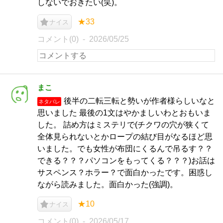
しないでおきたい(笑)。
★33
ナイス
コメント(0)
2026/05/25
まこ
後半の二転三転と勢いが作者様らしいなと
ネタバレ
思いました 最後の1文はやかましいわとおもいま
した。 詰め方はミステリで(チクワの穴が狭くて
全体見られないとかロープの結び目がなるほど思
いました。でも女性が布団にくるんで吊るす？？
できる？？？パソコンをもってくる？？？)お話は
サスペンス？ホラー？で面白かったです。困惑し
ながら読みました。面白かった(強調)。
★10
ナイス
コメント(0)
2026/05/17