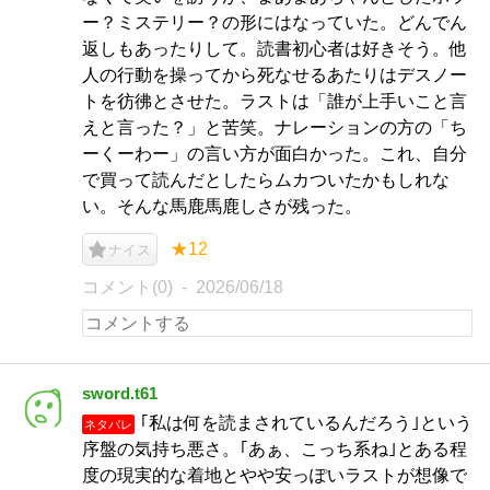
ー？ミステリー？の形にはなっていた。どんでん
返しもあったりして。読書初心者は好きそう。他
人の行動を操ってから死なせるあたりはデスノー
トを彷彿とさせた。ラストは「誰が上手いこと言
えと言った？」と苦笑。ナレーションの方の「ち
ーくーわー」の言い方が面白かった。これ、自分
で買って読んだとしたらムカついたかもしれな
い。そんな馬鹿馬鹿しさが残った。
★12
ナイス
コメント(0)
2026/06/18
sword.t61
｢私は何を読まされているんだろう｣という
ネタバレ
序盤の気持ち悪さ。｢あぁ、こっち系ね｣とある程
度の現実的な着地とやや安っぽいラストが想像で