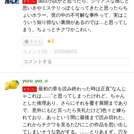
面白小説かと思ったら、シリアスな感じと
ネタバレ
思いきやミステリっぽくなってきたと思ったらち
ょいホラー。世の中の不可解な事件って、実はこ
ういう知り得ない裏側があるのでは…と思ってし
まう。ちょっとチクワかこわい。
★8
ナイス
コメント(0)
2026/08/02
yuzu_yuz_u
最初の章を読み終わった時は正直"なんじ
ネタバレ
ゃこれは……"と思ってしまったけれど、ちゃん
とした推理あり、さらにそれを覆す展開まであり
で、意外にも(と言ったら失礼だけど)色々と練ら
れており、あっという間に最後まで読み切れた。
これからチクワを見るたびにこの作品を思い出し
てしまいそうな気がする。……とりあえず、穴を