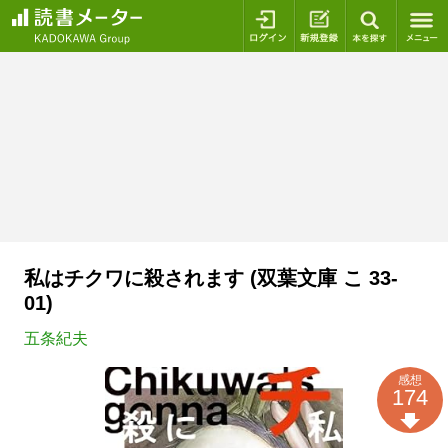
ログイン
新規登録
本を探
私はチクワに殺されます (双葉文庫 こ 33-
01)
五条紀夫
感想
174