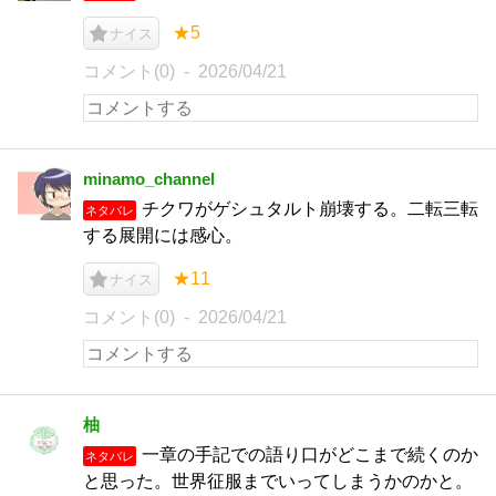
★5
ナイス
コメント(0)
2026/04/21
minamo_channel
チクワがゲシュタルト崩壊する。二転三転
ネタバレ
する展開には感心。
★11
ナイス
コメント(0)
2026/04/21
柚
一章の手記での語り口がどこまで続くのか
ネタバレ
と思った。世界征服までいってしまうかのかと。