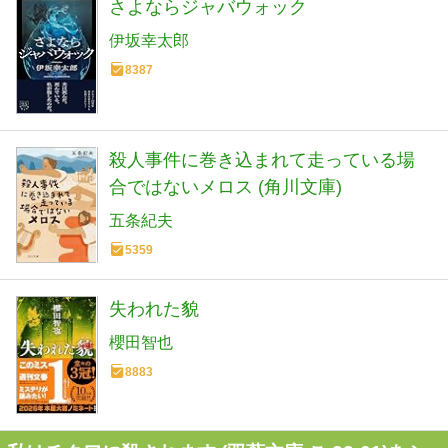
さよならジャバウォック
伊坂幸太郎
8387
殺人事件に巻き込まれて走っている場
合ではないメロス (角川文庫)
五条紀夫
5359
失われた貌
櫻田智也
8883