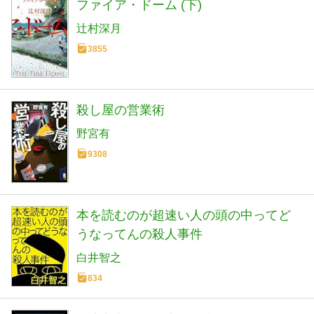
ファイア・ドーム (下)
辻村深月
3855
殺し屋の営業術
野宮有
9308
本を読むのが超速い人の頭の中ってど
うなってんの殺人事件
白井智之
834