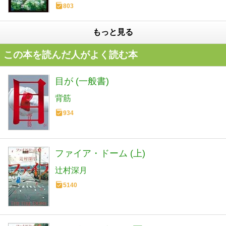
803
もっと見る
この本を読んだ人がよく読む本
目が (一般書)
背筋
934
ファイア・ドーム (上)
辻村深月
5140