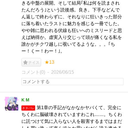
きる中盤の展開。そして結局｢私は何を読まされ
たんだろう｣という読後感。良き。下手などんで
ん返しで終わらずに、それなりに狂いきった部分
に落ち着いたラストに魅力を感じる一冊でした。
やや雑に思われる伏線も狂いへのミスリードと思
えば納得か。虚実入り交じって頭が痛くなる私を
誰かがチクワ越しに覗いてるような。。。｢ち
ー！くー！わー！｣。
★13
ナイス
コメント(0)
2026/06/15
K M
第1章の手記がなかなかヤバくて、完全に
ネタバレ
ちくわに脳破壊されていますわこれ……。ちくわ
に託つけて気に入らない人を殺害するまではまだ