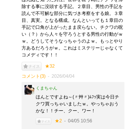
除する事に没頭する手記。２章目、男性の手記を
読んで不可解な部分に気づき考察をする娘。３章
目、真実。となる構成。なんといっても１章目の
手記で口角が上がったまま戻らない。チクワの呪
い（？）から人々を守ろうとする男性の行動がｗ
ｗ。どうしてそうなっちゃうのよｗ。もっとやり
方あるだろうがｗ。これはミステリーじゃなくて
コメディです！！
★32
ナイス
コメント(3)
2026/04/04
くまちゃん
ほんとですよね～(〃艸〃)ﾑﾌｯ実は今日チ
クワ買っちゃいましたｗ。やっちゃおう
かな！！チー、クー、ワー！
★2
04/05 10:56
ナイス