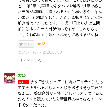
しも買い漁って盗んでとか思いながら読み進める
と… 第2章・第3章でネタバレや解説で1章で感じ
た狂気が綺麗に回収されるのかと思いきや、なん
かエンドは強烈でした。ただ、回収されていく謎
解き感はよかったです。 11月11日といえば世間
的にはポッキーの日が強いですが、これからは
「ちくわの日」も忘れられそうにありませんね。
★13
ナイス
コメント(0)
2026/06/10
3710
チクワがカジュアルに呪いアイテムになっ
ネタバレ
てて今後食べる時ちょっと頭を過ぎりそうで嫌だ
なぁ…。 娘は序盤から怪しいしどうオチつけるん
だろう？と読んでいたら新世界の神となる！エン
ドでダメだった。