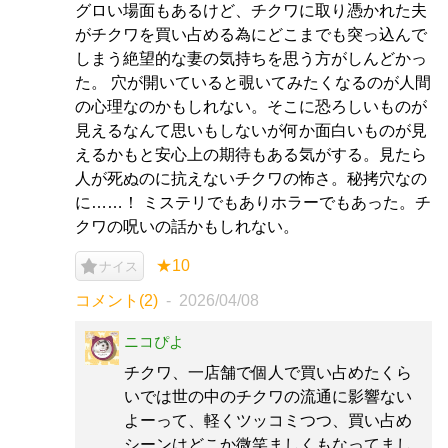
グロい場面もあるけど、チクワに取り憑かれた夫
がチクワを買い占める為にどこまでも突っ込んで
しまう絶望的な妻の気持ちを思う方がしんどかっ
た。 穴が開いていると覗いてみたくなるのが人間
の心理なのかもしれない。そこに恐ろしいものが
見えるなんて思いもしないが何か面白いものが見
えるかもと安心上の期待もある気がする。見たら
人が死ぬのに抗えないチクワの怖さ。秘拷穴なの
に……！ ミステリでもありホラーでもあった。チ
クワの呪いの話かもしれない。
★10
ナイス
コメント(2)
2026/04/08
ニコぴよ
チクワ、一店舗で個人で買い占めたくら
いでは世の中のチクワの流通に影響ない
よーって、軽くツッコミつつ、買い占め
シーンはどこか微笑ましくもなってまし