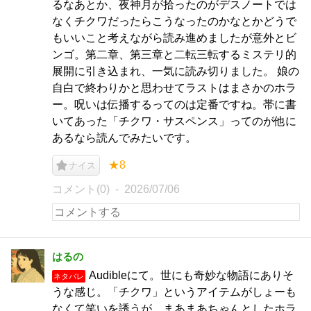
るなあとか、夜神月が拾ったのがデスノートでは
なくチクワだったらこうなったのかなとかどうで
もいいこと考えながら読み進めましたが意外とビ
ンゴ。第二章、第三章と二転三転するミステリ的
展開に引き込まれ、一気に読み切りました。 娘の
自白で終わりかと思わせてラストはまさかのホラ
ー。呪いは伝播するってのは定番ですね。帯に書
いてあった「チクワ・サスペンス」ってのが他に
あるなら読んでみたいです。
★8
ナイス
コメント(0)
2026/07/06
はるの
Audibleにて。世にも奇妙な物語にありそ
ネタバレ
うな感じ。「チクワ」というアイテムがしょーも
なくて笑いを誘うが、まあまあちゃんとしたホラ