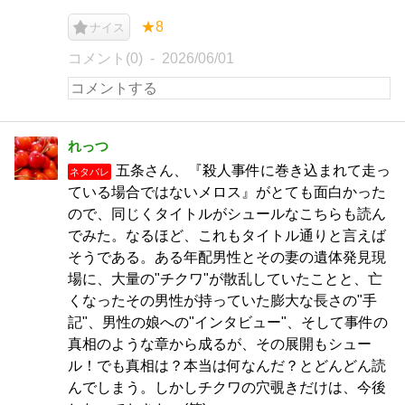
★8
ナイス
コメント(0)
2026/06/01
れっつ
五条さん、『殺人事件に巻き込まれて走っ
ネタバレ
ている場合ではないメロス』がとても面白かった
ので、同じくタイトルがシュールなこちらも読ん
でみた。なるほど、これもタイトル通りと言えば
そうである。ある年配男性とその妻の遺体発見現
場に、大量の"チクワ"が散乱していたことと、亡
くなったその男性が持っていた膨大な長さの"手
記"、男性の娘への"インタビュー"、そして事件の
真相のような章から成るが、その展開もシュー
ル！でも真相は？本当は何なんだ？とどんどん読
んでしまう。しかしチクワの穴覗きだけは、今後