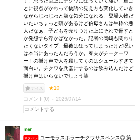
了。思った以上にチクワに狂っていて凄い。章ご
とに視点がかわって物語の見え方も変化していき
ながらじわじわと嫌な気分になれる。登場人物だ
いたいちょっと癖があるけど伯母さんは生粋の悪
人だなぁ。子どもを売りつけた上にそれで脅すと
か発想すら浮かばなかった。記者の岡嶋も関わり
たくないタイプ。最後は狂ってしまったけど呪い
は本当にあったんだろうか。春夫がチークーワ
ー！の掛け声で人を殺してくのはシュールすぎて
面白い。チクワを兵器にするのは飲み込んだけど
掛け声はいらないでしょう笑
★10
ナイス
コメント(0)
2026/07/14
mer
ユーモラスホラーチクワサスペンス◎ 第
ネタバレ