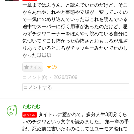
一章まではふうん、と読んでいたのだけど、そこ
からあれやこれやと事態や立場が一変していくの
で一気にのめり込んでいった◎これを読んでいる
途中でスーパーに行く用事があったのだけど、思
わずチクワコーナーをぼんやり眺めている自分に
気づいてすこし怖かった◎怖さとおもしろが混ざ
りあっているところがチャッキーみたいでたのし
かった◎◎◎
★15
ナイス
コメント(0)
2026/07/09
たむたむ
タイトルに惹かれて。多分人生3周分くら
ネタバレ
いのチクワという文字を読みました。 第一章の手
記、死ぬ前に書いたものにしてはユーモア溢れて