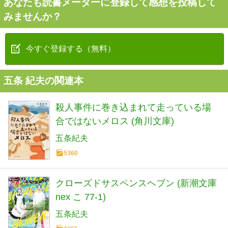
あなたも読書メーターに登録して感想を投稿して
みませんか？
今すぐ登録する（無料）
五条 紀夫の関連本
殺人事件に巻き込まれて走っている場
合ではないメロス (角川文庫)
五条紀夫
5360
クローズドサスペンスヘブン (新潮文庫
nex こ 77-1)
五条紀夫