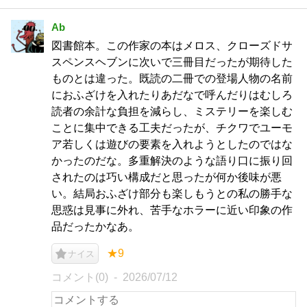
Ab
図書館本。この作家の本はメロス、クローズドサ
スペンスヘブンに次いで三冊目だったが期待した
ものとは違った。既読の二冊での登場人物の名前
におふざけを入れたりあだなで呼んだりはむしろ
読者の余計な負担を減らし、ミステリーを楽しむ
ことに集中できる工夫だったが、チクワでユーモ
ア若しくは遊びの要素を入れようとしたのではな
かったのだな。多重解決のような語り口に振り回
されたのは巧い構成だと思ったが何か後味が悪
い。結局おふざけ部分も楽しもうとの私の勝手な
思惑は見事に外れ、苦手なホラーに近い印象の作
品だったかなあ。
★9
ナイス
コメント(0)
2026/07/12