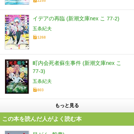
2255
イデアの再臨 (新潮文庫nex こ 77-2)
五条紀夫
1268
町内会死者蘇生事件 (新潮文庫nex こ
77-3)
五条紀夫
803
もっと見る
この本を読んだ人がよく読む本