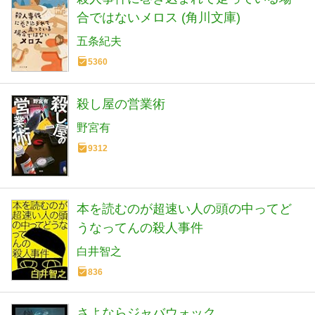
合ではないメロス (角川文庫)
五条紀夫
5360
殺し屋の営業術
野宮有
9312
本を読むのが超速い人の頭の中ってど
うなってんの殺人事件
白井智之
836
さよならジャバウォック