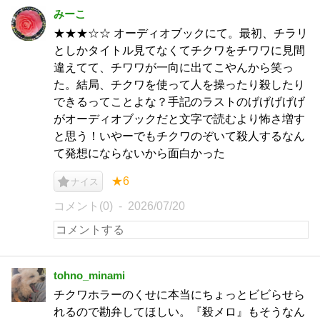
みーこ
★★★☆☆ オーディオブックにて。最初、チラリ
としかタイトル見てなくてチクワをチワワに見間
違えてて、チワワが一向に出てこやんから笑っ
た。結局、チクワを使って人を操ったり殺したり
できるってことよな？手記のラストのげげげげげ
がオーディオブックだと文字で読むより怖さ増す
と思う！いやーでもチクワのぞいて殺人するなん
て発想にならないから面白かった
★6
ナイス
コメント(0)
2026/07/20
tohno_minami
チクワホラーのくせに本当にちょっとビビらせら
れるので勘弁してほしい。『殺メロ』もそうなん