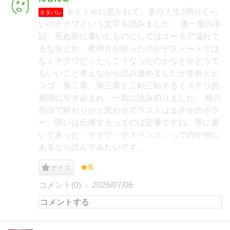
タイトルに惹かれて。多分人生3周分くら
ネタバレ
いのチクワという文字を読みました。 第一章の手
記、死ぬ前に書いたものにしてはユーモア溢れて
るなあとか、夜神月が拾ったのがデスノートでは
なくチクワだったらこうなったのかなとかどうで
もいいこと考えながら読み進めましたが意外とビ
ンゴ。第二章、第三章と二転三転するミステリ的
展開に引き込まれ、一気に読み切りました。 娘の
自白で終わりかと思わせてラストはまさかのホラ
ー。呪いは伝播するってのは定番ですね。帯に書
いてあった「チクワ・サスペンス」ってのが他に
あるなら読んでみたいです。
★8
ナイス
コメント(0)
2026/07/06