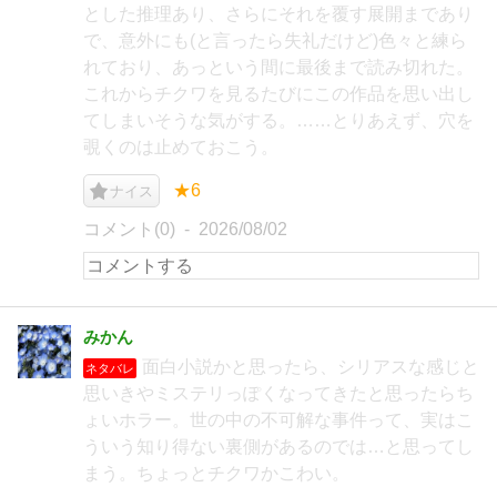
とした推理あり、さらにそれを覆す展開まであり
で、意外にも(と言ったら失礼だけど)色々と練ら
れており、あっという間に最後まで読み切れた。
これからチクワを見るたびにこの作品を思い出し
てしまいそうな気がする。……とりあえず、穴を
覗くのは止めておこう。
★6
ナイス
コメント(0)
2026/08/02
みかん
面白小説かと思ったら、シリアスな感じと
ネタバレ
思いきやミステリっぽくなってきたと思ったらち
ょいホラー。世の中の不可解な事件って、実はこ
ういう知り得ない裏側があるのでは…と思ってし
まう。ちょっとチクワかこわい。