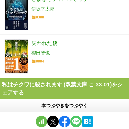
伊坂幸太郎
8388
失われた貌
櫻田智也
8884
私はチクワに殺されます (双葉文庫 こ 33-01)をシ
ェアする
本つぶやきをつぶやく