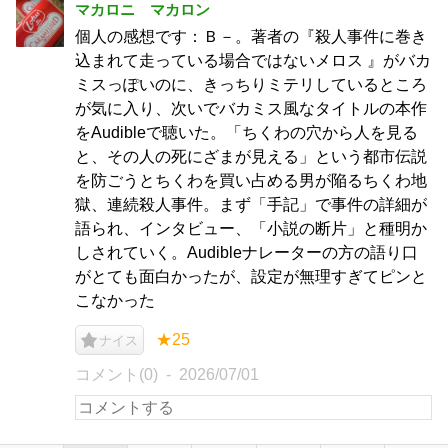
マカロニ マカロン
個人の感想です：Ｂ－。著者の『殺人事件に巻き
込まれて走っている場合ではないメロス 』がバカ
ミスっぽいのに、きっちりミテリしているところ
が気に入り、次いでバカミス風なタイトルの本作
をAudibleで聴いた。「ちくわの穴から人を見る
と、その人の死にざまが見える」という都市伝説
を防ごうとちくわを買い占める男が陥るちくわ地
獄、連続殺人事件。まず「手記」で事件の詳細が
語られ、インタビュー、「小説の断片」と種明か
しされていく。Audibleナレーターの方の語り口
がとても面白かったが、設定が無理すぎてピンと
こなかった
★25
ナイス
コメント(0)
2026/07/01