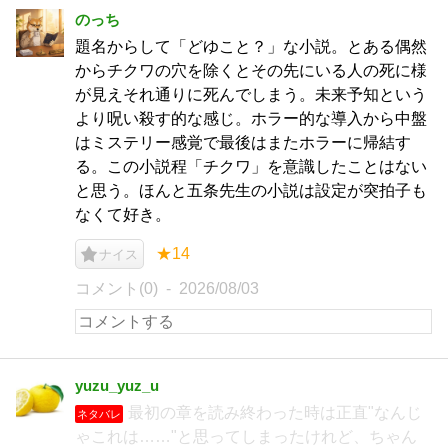
のっち
題名からして「どゆこと？」な小説。とある偶然
からチクワの穴を除くとその先にいる人の死に様
が見えそれ通りに死んでしまう。未来予知という
より呪い殺す的な感じ。ホラー的な導入から中盤
はミステリー感覚で最後はまたホラーに帰結す
る。この小説程「チクワ」を意識したことはない
と思う。ほんと五条先生の小説は設定が突拍子も
なくて好き。
★14
ナイス
コメント(0)
2026/08/03
yuzu_yuz_u
最初の章を読み終わった時は正直"なんじ
ネタバレ
ゃこれは……"と思ってしまったけれど、ちゃん