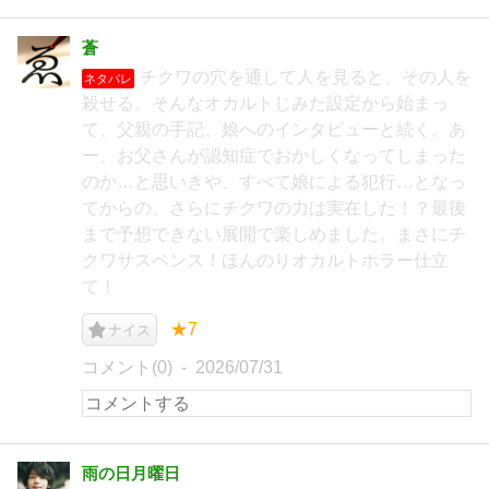
蒼
チクワの穴を通して人を見ると、その人を
ネタバレ
殺せる。そんなオカルトじみた設定から始まっ
て、父親の手記、娘へのインタビューと続く。あ
ー、お父さんが認知症でおかしくなってしまった
のか…と思いきや、すべて娘による犯行…となっ
てからの、さらにチクワの力は実在した！？最後
まで予想できない展開で楽しめました。まさにチ
クワサスペンス！ほんのりオカルトホラー仕立
て！
★7
ナイス
コメント(0)
2026/07/31
雨の日月曜日