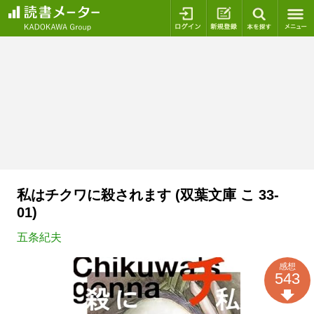
ログイン
新規登録
本を探
私はチクワに殺されます (双葉文庫 こ 33-
01)
五条紀夫
感想
543