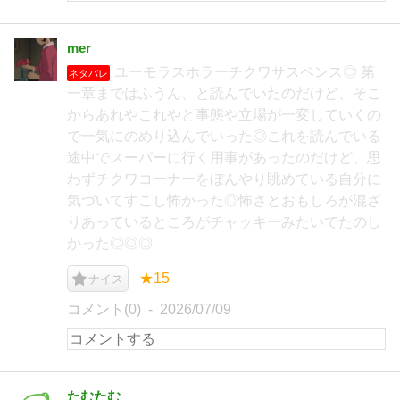
mer
ユーモラスホラーチクワサスペンス◎ 第
ネタバレ
一章まではふうん、と読んでいたのだけど、そこ
からあれやこれやと事態や立場が一変していくの
で一気にのめり込んでいった◎これを読んでいる
途中でスーパーに行く用事があったのだけど、思
わずチクワコーナーをぼんやり眺めている自分に
気づいてすこし怖かった◎怖さとおもしろが混ざ
りあっているところがチャッキーみたいでたのし
かった◎◎◎
★15
ナイス
コメント(0)
2026/07/09
たむたむ