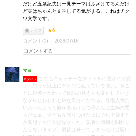
だけど五条紀夫は一見テーマはふざけてるんだけ
ど実はちゃんと文学してる気がする。これはチク
ワ文学です。
★6
ナイス
コメント(0)
2026/07/16
マヨ
とてもキャッチーなタイトルに惹かれて読
ネタバレ
了。思った以上にチクワに狂っていて凄い。章ご
とに視点がかわって物語の見え方も変化していき
ながらじわじわと嫌な気分になれる。登場人物だ
いたいちょっと癖があるけど伯母さんは生粋の悪
人だなぁ。子どもを売りつけた上にそれで脅すと
か発想すら浮かばなかった。記者の岡嶋も関わり
たくないタイプ。最後は狂ってしまったけど呪い