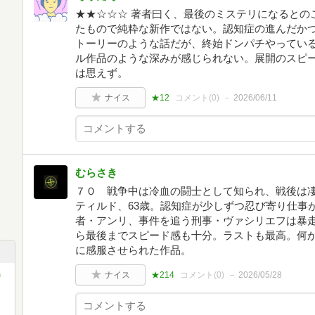
★★☆☆☆ 著者曰く、最後のミステリになるとの
たもので純粋な新作ではない。認知症の進んだか
トーリーのような話だが、終始ドンパチやってい
ル作品のような深みが感じられない。展開のスピ
は思えず。
ナイス
★12
コメント(
0
)
2026/06/11
むらさき
７０ 戦争中は冷血の闘士として知られ、戦後は
ティルド、63歳。認知症が少しずつ忍び寄り仕事
者・アンリ、事件を追う刑事・ヴァシリエフは暴
ら最後までスピード感も十分。ラストも最高。何
に感服させられた作品。
春
ナイス
★214
コメント(
0
)
2026/05/28