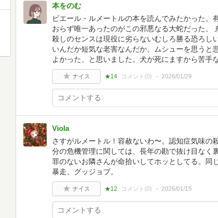
本をのむ
ピエール・ルメートルの本を読んでみたかった。
おらず唯一あったのがこの邪悪なる大蛇だった。 
殺しのセンスは現役に劣らないむしろ勝る恐ろし
いんだか短気な老害なんだか。ムシューを思うと
よかった、と思いました。犬が死にますから苦手
ナイス
★14
コメント(
0
)
2026/01/29
Viola
さすがルメートル！容赦ないわ〜。認知症気味の
分の危機管理に関しては、長年の勘で抜け目なく
罪のないお隣さんが命拾いしてホッとしてる。同
暴走、グッジョブ。
ナイス
★12
コメント(
0
)
2026/01/15