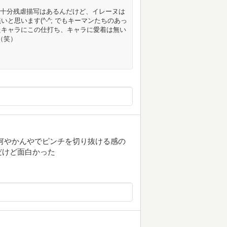
も十分残虐描写はあるんだけど、イレーヌは
と思います(^-^; でもキーマンたちのあっ
たキャラにこの仕打ち、キャラに愛着は無い
（笑）
何やかんやでピンチを切り抜ける感の
だけど面白かった