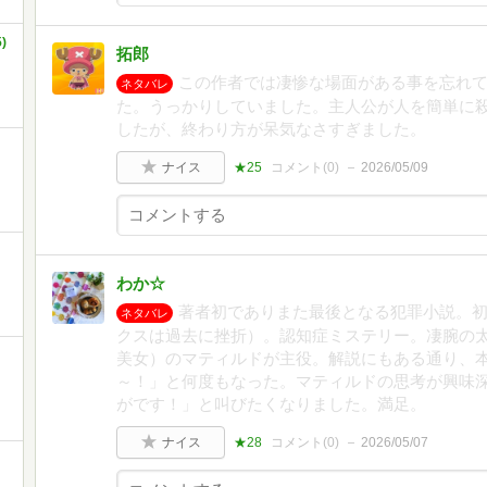
)
拓郎
この作者では凄惨な場面がある事を忘れ
ネタバレ
た。うっかりしていました。主人公が人を簡単に
したが、終わり方が呆気なさすぎました。
ナイス
★25
コメント(
0
)
2026/05/09
わか☆
著者初でありまた最後となる犯罪小説。
ネタバレ
クスは過去に挫折）。認知症ミステリー。凄腕の
美女）のマティルドが主役。解説にもある通り、
～！」と何度もなった。マティルドの思考が興味
がです！」と叫びたくなりました。満足。
ナイス
★28
コメント(
0
)
2026/05/07