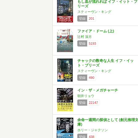
もし血が流れれば イフ・イット・ブ
リーズ
スティーヴン・キング
登録
201
ファイア・ドーム (上)
辻村 深月
登録
5193
チャックの数奇な人生 イフ・イッ
ト・ブリーズ
スティーヴン・キング
登録
490
イン・ザ・メガチャーチ
朝井リョウ
登録
22147
余命一週間の探偵として (創元推理
庫)
ホリー・ジャクソン
登録
438