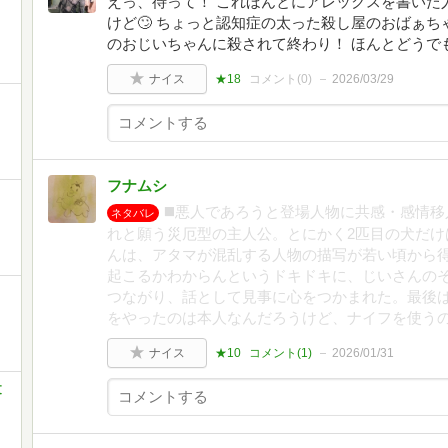
えっ、待って！ これほんとにアレックスを書いた人
けど🙄 ちょっと認知症の太った殺し屋のおばぁ
のおじいちゃんに殺されて終わり！ ほんとどうでもよか
ナイス
★18
コメント(
0
)
2026/03/29
フナムシ
◼️悪人であろうと登場人物に共感・感情
ネタバレ
れと願う災厄型の主人公。とにかく2匹目の犬だけ
んは、アタマが混乱する人物の描写が若い頃から
起こるかわからんというドキドキに、じいさんの
つながり、話として見事に心をつかまれた。最後は
をやったのは本人なんだろうけど、ナイフを使う
ナイス
★10
コメント(
1
)
2026/01/31
文