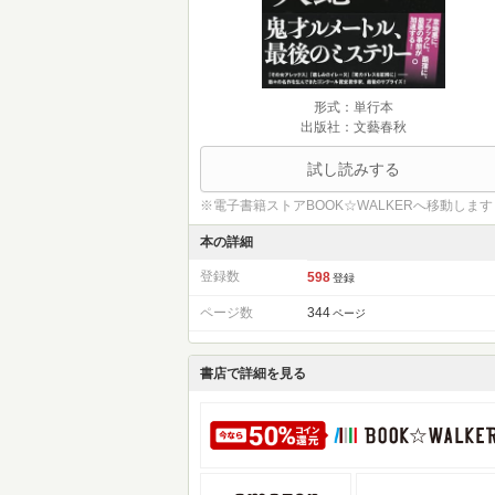
形式：単行本
出版社：文藝春秋
試し読みする
※電子書籍ストアBOOK☆WALKERへ移動します
本の詳細
登録数
598
登録
ページ数
344
ページ
書店で詳細を見る