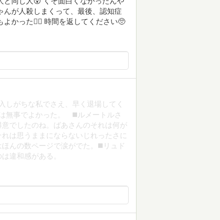
と同じ人😵 くそ面白くなかったんや
ちゃんが人殺しまくって、最後、認知症
った🤷‍♂️ 時間を返してください🥺
移入しがちな私でさえ、早く退場してく
は無事でよかった。 ◼️ルメートルさ
得意でしたのね。ばあさんのそれは何が
それは思うままにならないじれったさに
ほんの数ページで涙がでた。◼️リュド
のは違和感がある。