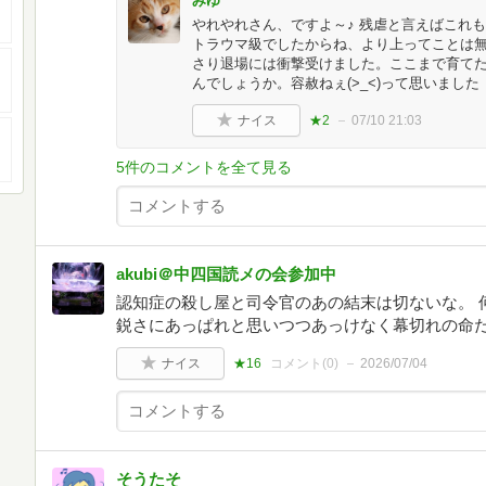
みゆ
やれやれさん、ですよ～♪ 残虐と言えばこれ
トラウマ級でしたからね、より上ってことは無い
さり退場には衝撃受けました。ここまで育て
んでしょうか。容赦ねぇ(>_<)って思いました
ナイス
★2
07/10 21:03
5件のコメントを全て見る
akubi＠中四国読メの会参加中
認知症の殺し屋と司令官のあの結末は切ないな。 
鋭さにあっぱれと思いつつあっけなく幕切れの命
ナイス
★16
コメント(
0
)
2026/07/04
そうたそ