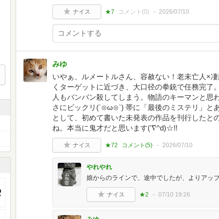
ナイス
★7
コメント(
0
)
2026/07/10
みゆ
いやぁ、ルメートルさん、容赦ない！老未亡人×
くターゲットに近づき、大口径の拳銃で任務完了
人もバンバン殺してしまう。物語のキーマンと思
さにビックリ(´⊙ω⊙`) 帯に「最後のミステリ」
として、初めて書いた未発表の作品を刊行したと
ね。本当に鬼才だと思います('∇^d)☆!!
ナイス
★72
コメント(
5
)
2026/07/10
やれやれ
娘からのラインで、途中でしたが、よりアッ
ナイス
★2
07/10 19:26