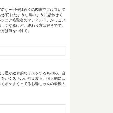
有名な三部作は近くの図書館には置いて
糸が切れたような凧のように思わせて
いシニア暗殺者のマティルド。かっこい
悲しくなるけど、終わり方は好きです。
な方は気をつけて。
殺し屋が致命的なミスをするものの、自
裏をかくスキルが冴え渡る。個人的には
じくボケまくってるお爺ちゃんの最後の