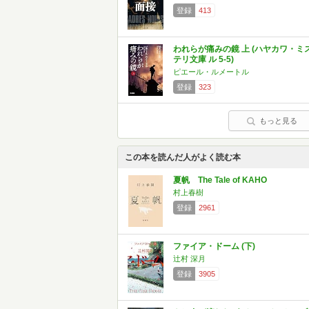
登録
413
われらが痛みの鏡 上 (ハヤカワ・ミ
テリ文庫 ル 5-5)
ピエール・ルメートル
登録
323
もっと見る
この本を読んだ人がよく読む本
夏帆 The Tale of KAHO
村上春樹
登録
2961
ファイア・ドーム (下)
辻村 深月
登録
3905