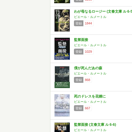
わが母なるロージー (文春文庫 ル 6-5
ピエール・ルメートル
登録
1844
監禁面接
ピエール・ルメートル
登録
1029
僕が死んだあの森
ピエール・ルメートル
登録
868
死のドレスを花婿に
ピエール・ルメートル
登録
667
監禁面接 (文春文庫 ル 6-6)
ピエール・ルメートル