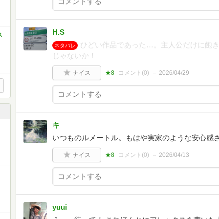
H.S
ス
ひどい作品であった…。主人公だけに飽
ネタバレ
じゃないか！
ナイス
★8
コメント(
0
)
2026/04/29
キ
いつものルメートル。もはや実家のような安心感
ナイス
★8
コメント(
0
)
2026/04/13
yuui