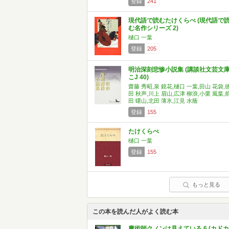
登録
241
現代語で読むたけくらべ (現代語で
む名作シリーズ 2)
樋口 一葉
登録
205
明治深刻悲惨小説集 (講談社文芸文
こJ 40)
齋藤 秀昭,泉 鏡花,樋口 一葉,田山 花袋,
田 秋声,川上 眉山,広津 柳浪,小栗 風葉,
田 曙山,北田 薄氷,江見 水蔭
登録
155
たけくらべ
樋口 一葉
登録
155
もっと見る
この本を読んだ人がよく読む本
魔術師クノンは見えている 6 (カドカ