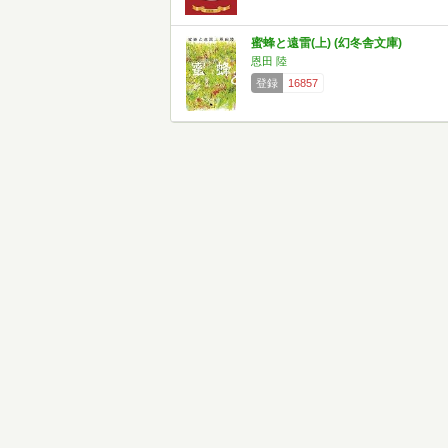
蜜蜂と遠雷(上) (幻冬舎文庫)
恩田 陸
登録
16857