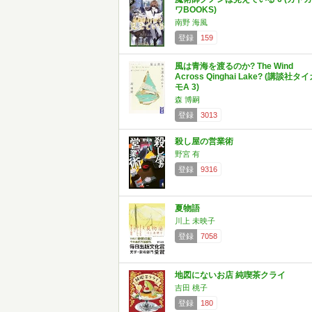
ワBOOKS)
南野 海風
登録
159
風は青海を渡るのか? The Wind
Across Qinghai Lake? (講談社タ
モA 3)
森 博嗣
登録
3013
殺し屋の営業術
野宮 有
登録
9316
夏物語
川上 未映子
登録
7058
地図にないお店 純喫茶クライ
吉田 桃子
登録
180