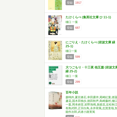
登録
1917
たけくらべ (集英社文庫 ひ 11-1)
樋口 一葉
登録
687
にごりえ・たけくらべ (岩波文庫 緑
25-1)
樋口一葉
登録
599
大つごもり・十三夜 他五篇 (岩波文
緑 25-2)
樋口 一葉
登録
299
百年小説
森鴎外,夏目漱石,幸田露伴,尾崎紅葉,徳
蘆花,国木田独歩,徳田秋声,島崎藤村,樋
一葉,岡本綺堂,岩野泡鳴,泉鏡花,近松秋江
有島武郎,正宗白鳥,永井荷風,志賀直哉,
能作次郎,武者小路実篤