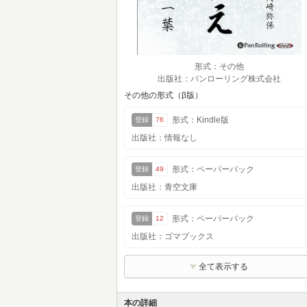
形式：その他
出版社：パンローリング株式会社
その他の形式（β版）
形式：Kindle版
登録
76
出版社：情報なし
形式：ペーパーバック
登録
49
出版社：青空文庫
形式：ペーパーバック
登録
12
出版社：ゴマブックス
全て表示する
本の詳細