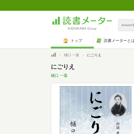
Amazo
トップ
読書メーターと
トップ
樋口 一葉
にごりえ
にごりえ
樋口 一葉