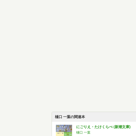
樋口 一葉の関連本
にごりえ・たけくらべ (新潮文庫)
樋口 一葉