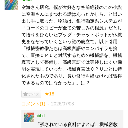
空海さん研究。僕が大好きな空前絶後のこの小説
に空海さんにまつわる話はあったかしら、と思い
出し手に取った。物語は、銀行勘定系システムが
「コードのコピーが全ての苦しみの根源」だとし
て悟りをひらいたブッダ・チャットボットが仏教
史をなぞっていくという謎の筋立て。以下引用
「機械密教僧たちは高級言語やコンパイラを捨
て、直接ＣＰＵと対話するための機械語を、機械
真言として整備し、高級言語では実装しにくい機
能を実現していった。機械真言はＣＰＵごとに特
化されたものであり、長い修行を経なければ習得
できるものではなかった」。は？
★18
ナイス
コメント(1)
2026/07/08
nbhd
「残されている資料によれば、機械密教