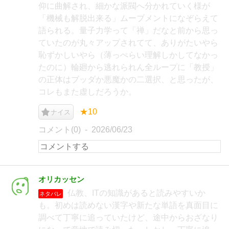
仰に曲解され、細かな派閥へ分かれていく様が
「機械も解脱出来る」ムーブメントになぞらえて
語られる。量子力学って「禅」だなと前から思っ
ていたのが丸々アップされてて、ありがたいやら
恥ずかしいやら（薄っぺらい理解しかしてなかっ
たのに）輪廻から逃れられん全ループに「教授」
の正体はブッダか悪魔かの二選択、と思ったが、
コレもまた虚しだろうか。
★10
ナイス
コメント(0)
2026/06/23
オリカッセン
仏教、ITの知識があると読みやすいか
ネタバレ
も。初めは読めない漢字や新たな単語を真面目に
調べて丁寧に追っていたけど、途中からおざなり