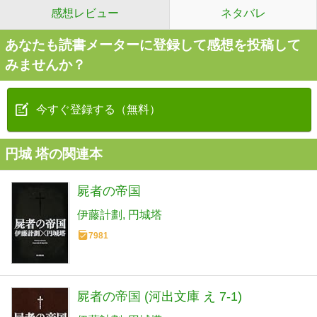
感想レビュー
ネタバレ
あなたも読書メーターに登録して感想を投稿して
みませんか？
今すぐ登録する（無料）
円城 塔の関連本
屍者の帝国
伊藤計劃
円城塔
7981
屍者の帝国 (河出文庫 え 7-1)