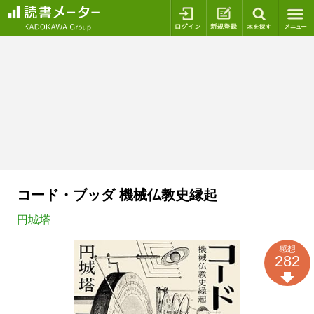
ログイン
新規登録
本を探
コード・ブッダ 機械仏教史縁起
円城塔
感想
282