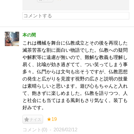
本の間
これは機械を舞台に仏教成立とその後を再現した
滅茶苦茶な割に面白い物語でした。仏教への疑問
や解釈等に遠慮が無いので、難解な教義も理解し
易く、比喩が効き過ぎてて、つい笑ってしまう事
多々。仏門からは文句も出そうですが、仏教思想
の発生と広がりを見渡す視野の広さと説明の技量
は素晴らしいと思います。遊び心もちゃんと入れ
て、飽きずに楽しめました。仏教を語りつつ、人
と社会にも当てはまる風刺もさり気なく。装丁も
好みです。
★19
ナイス
コメント(0)
2026/02/12