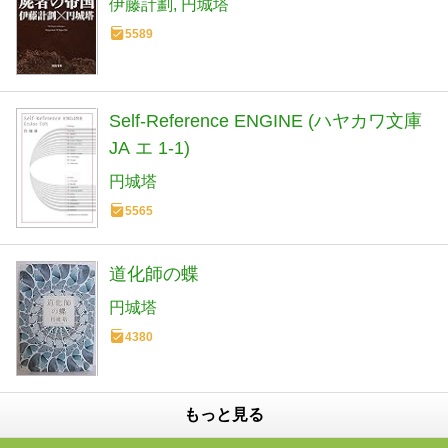
伊藤計劃
円城塔
5589
Self-Reference ENGINE (ハヤカワ文庫
JA エ 1-1)
円城塔
5565
道化師の蝶
円城塔
4380
もっと見る