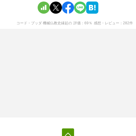
コード・ブッダ 機械仏教史縁起
の
評価
69
％
感想・レビュー
282
件