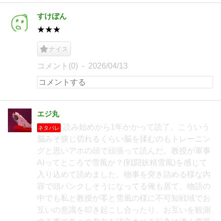
すけぼん
★★★
ナイス
コメント(0)
2026/04/13
エジ丸
読み始めから1年かかって読了。こういう
ネタバレ
脳みそ捩じ切れるくらい脳を揉むのもトレーニン
グと思いアホの頭で頑張って読んだ。教授が軍事
AIってところで雪風か？(戦闘妖精雪風)を感じて
入り込めて読めました。物事を突き詰める様な内
容で頭パンクしそうになってる俺も居て、物語の
中でも私と教授が零と雪風の様に不可知戦域でお
互いの意識を叩き起こし合ったり、お互いを観測