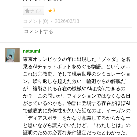
★3
ナイス
コメント(0)
2026/03/13
natsumi
東京オリンピックの年に出現した「ブッダ」を名
乗るAIチャットボットをめぐる物語。というか…
これは宗教史、そして現実世界のシミュレーショ
ン。繰り返しを超えた救い＝輪廻からの解脱だ
が、複製される存在の機械やAIは成仏できるの
か？ この問いが、フィクションではなくなる日
がきているのかも。物語に登場する存在がほぼAI
で徹底的に身体性を欠いた話なのは、イーガンの
「ディアスポラ」をかなり意識してるからかなー
と思いながら読んでいたけど、「わたしとは」の
証明のための必要な条件設定だったとわかった。