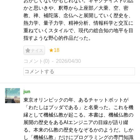
おかしくないかもしれない。ギャグテイストの話
かと思いきや、釈尊から上座部／大乗、空、密
教、禅、補陀落、念仏へと展開していく歴史を、
熱力学、量子力学、精神分析、情報科学と交互に
重ねていくスタイルで、現代の総合知の地平を目
指すような野心的作品だった。
★18
ナイス
コメント(0)
2026/04/30
jun
東京オリンピックの年、あるチャットボットが
「わたしはブッダである」と名乗った。これを機
縁として機械仏教が起こる。本書は、機械仏教の
展開の歴史をあるAIエンジニアの目線が語り綴
る。本来の仏教の歴史をなぞるかのようだ。しか
し「機械仏教」だけにプログラミングの専門知識