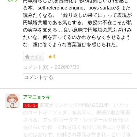
円城塔らしさ(を言語化するのは難しいが)を感じ
る本。self-reference engine、boys surfaceをまた
読みたくなる。 「繰り返しの果てに」って表現が
円城塔共通である気もする。 教授の不在こそが私
の実存を支える… 良い意味で円城塔の悪ふざけみ
たいな、何を言ってるのかわからなくさせるよう
な、煙に巻くような言葉遊びを感じられた。
★4
ナイス
コメント(0)
2026/07/30
アマニョッキ
東京オリンピック開催の2021年、ひとつ
ネタバレ
のコードが「ブッダ」を名乗り、機械仏教が開基
される。ブッダ(ゴータマ・シッダールタ)が悟り
をひらいた後、それを説くも同じ境地に辿り着く
ものはおらず、曲解され派閥が生まれ…という道