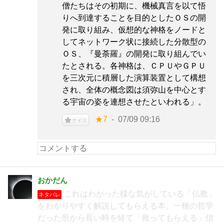
僧たちはその初期に、機械真言を以て悟
りへ到達することを目的としたＯＳの開
発に取り組み、仮想的な神格をノードと
してネットワーク状に接続した分散型の
ＯＳ、『曼荼羅』の開発に取り組んでい
たとされる。各神格は、ＣＰＵやＧＰＵ
を三次元に積層した演算装置として構想
され、全体の概念図は須弥山を中心とす
る宇宙の姿を連想させたといわれる」。
★7
07/09 09:16
ナイス
おかだん
これはわかった様な気がしている「仏教」
ネタバレ
をわかりやすく解説してもらえる本。一種の哲学
だった所から長い時を経て「救ってもらえる」信