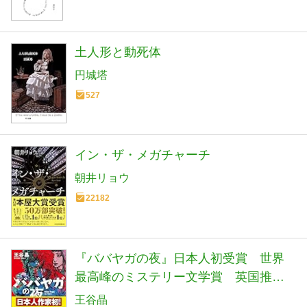
土人形と動死体
円城塔
527
イン・ザ・メガチャーチ
朝井リョウ
22182
『ババヤガの夜』日本人初受賞 世界
最高峰のミステリー文学賞 英国推理
作家協会賞(ダガー賞） (河出文庫 お 46-
王谷晶