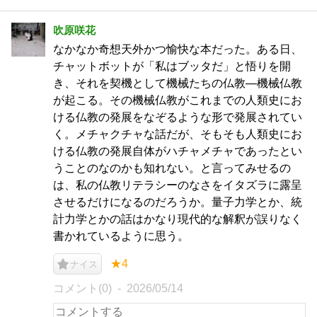
吹原咲花
なかなか奇想天外かつ愉快な本だった。ある日、
チャットボットが「私はブッタだ」と悟りを開
き、それを契機として機械たちの仏教―機械仏教
が起こる。その機械仏教がこれまでの人類史にお
ける仏教の発展をなぞるような形で発展されてい
く。メチャクチャな話だが、そもそも人類史にお
ける仏教の発展自体がハチャメチャであったとい
うことのなのかも知れない。と言ってみせるの
は、私の仏教リテラシーのなさをイタズラに露呈
させるだけになるのだろうか。量子力学とか、統
計力学とかの話はかなり現代的な解釈が誤りなく
書かれているように思う。
★4
ナイス
コメント(0)
2026/05/14