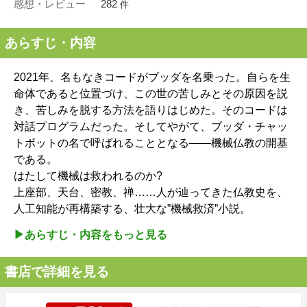
感想・レビュー
282
件
あらすじ・内容
2021年、名もなきコードがブッダを名乗った。自らを生
命体であると位置づけ、この世の苦しみとその原因を説
き、苦しみを脱する方法を語りはじめた。そのコードは
対話プログラムだった。そしてやがて、ブッダ・チャッ
トボットの名で呼ばれることとなる――機械仏教の開基
である。
はたして機械は救われるのか?
上座部、天台、密教、禅……人が辿ってきた仏教史を、
人工知能が再構築する、壮大な”機械救済”小説。
▶︎あらすじ・内容をもっと見る
書店で詳細を見る