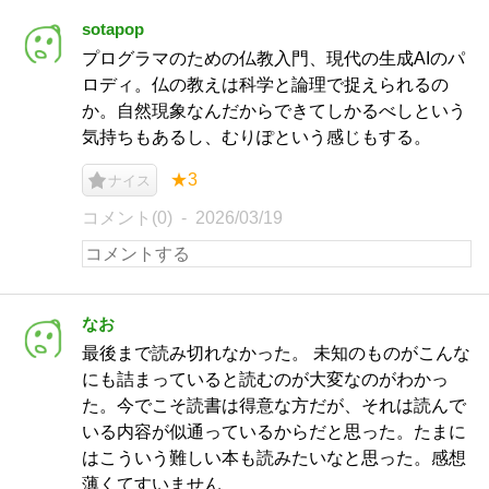
sotapop
プログラマのための仏教入門、現代の生成AIのパ
ロディ。仏の教えは科学と論理で捉えられるの
か。自然現象なんだからできてしかるべしという
気持ちもあるし、むりぽという感じもする。
★3
ナイス
コメント(0)
2026/03/19
なお
最後まで読み切れなかった。 未知のものがこんな
にも詰まっていると読むのが大変なのがわかっ
た。今でこそ読書は得意な方だが、それは読んで
いる内容が似通っているからだと思った。たまに
はこういう難しい本も読みたいなと思った。感想
薄くてすいません