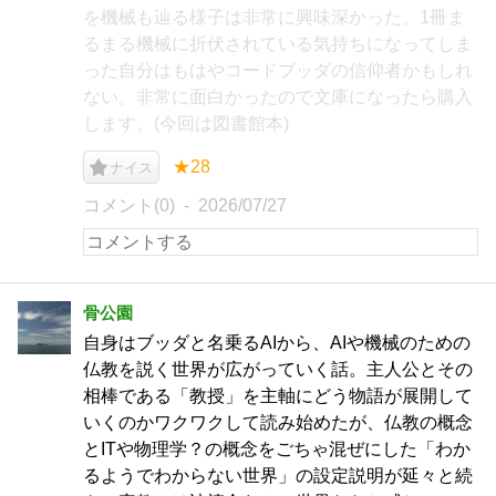
を機械も辿る様子は非常に興味深かった。1冊ま
るまる機械に折伏されている気持ちになってしま
った自分はもはやコードブッダの信仰者かもしれ
ない。非常に面白かったので文庫になったら購入
します。(今回は図書館本)
★28
ナイス
コメント(0)
2026/07/27
骨公園
自身はブッダと名乗るAIから、AIや機械のための
仏教を説く世界が広がっていく話。主人公とその
相棒である「教授」を主軸にどう物語が展開して
いくのかワクワクして読み始めたが、仏教の概念
とITや物理学？の概念をごちゃ混ぜにした「わか
るようでわからない世界」の設定説明が延々と続