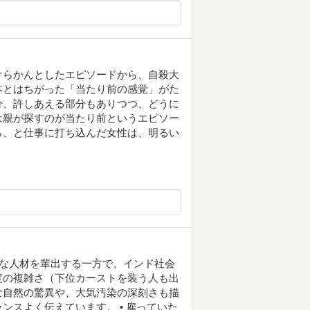
けらかんとしたエピソードから、自殺大
本とはちがった「当たり前の感覚」がた
分、許しあえる部分もありつつ、どうに
は親が探すのが当たり前というエピソー
ら、と仕事に打ち込んだ女性は、明るい
秀な人材を輩出する一方で、インド社会
度の複雑さ（下位カーストを装う人も出
な自然の驚異や、大気汚染の深刻さも描
ンスよく伝えています。 • 雇っていた