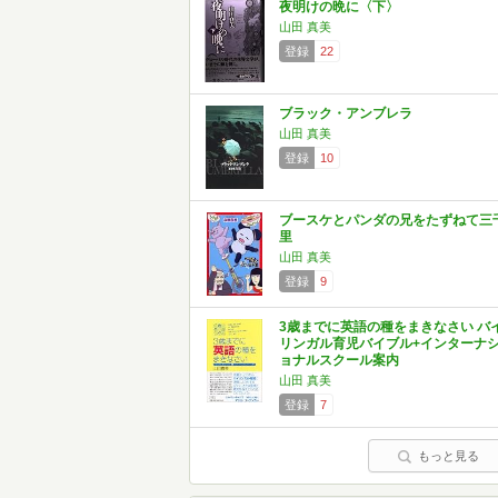
夜明けの晩に〈下〉
山田 真美
登録
22
ブラック・アンブレラ
山田 真美
登録
10
ブースケとパンダの兄をたずねて三
里
山田 真美
登録
9
3歳までに英語の種をまきなさい バ
リンガル育児バイブル+インターナ
ョナルスクール案内
山田 真美
登録
7
もっと見る