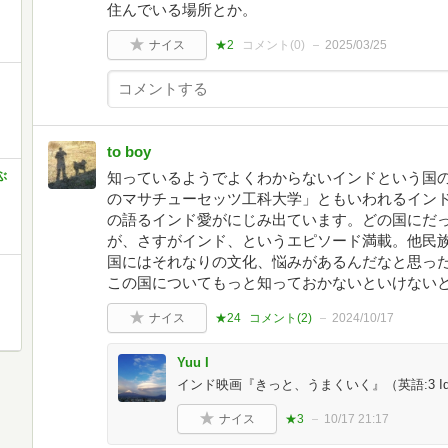
住んでいる場所とか。
ナイス
★2
コメント(
0
)
2025/03/25
to boy
ぶ
知っているようでよくわからないインドという国
のマサチューセッツ工科大学」ともいわれるイン
の語るインド愛がにじみ出ています。どの国にだ
が、さすがインド、というエピソード満載。他民
国にはそれなりの文化、悩みがあるんだなと思っ
この国についてもっと知っておかないといけない
ナイス
★24
コメント(
2
)
2024/10/17
Yuu I
インド映画『きっと、うまくいく』（英語:3 Id
ナイス
★3
10/17 21:17