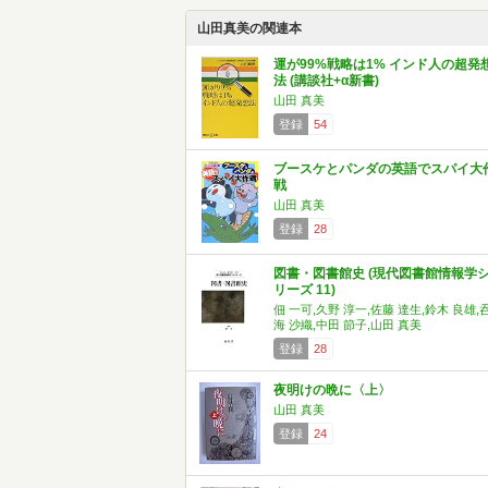
山田真美の関連本
運が99%戦略は1% インド人の超発
法 (講談社+α新書)
山田 真美
登録
54
ブースケとパンダの英語でスパイ大
戦
山田 真美
登録
28
図書・図書館史 (現代図書館情報学
リーズ 11)
佃 一可,久野 淳一,佐藤 達生,鈴木 良雄,
海 沙織,中田 節子,山田 真美
登録
28
夜明けの晩に〈上〉
山田 真美
登録
24