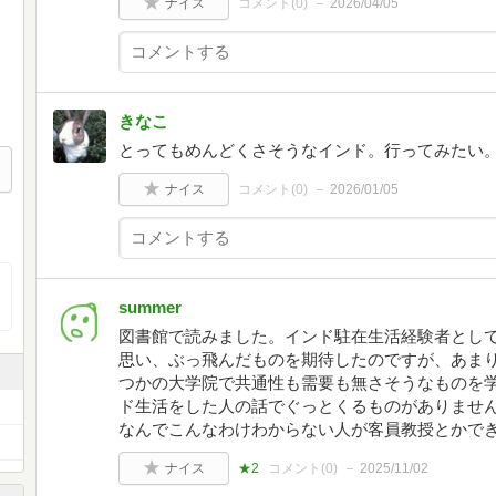
ナイス
コメント(
0
)
2026/04/05
きなこ
とってもめんどくさそうなインド。行ってみたい
ナイス
コメント(
0
)
2026/01/05
summer
図書館で読みました。インド駐在生活経験者とし
思い、ぶっ飛んだものを期待したのですが、あま
つかの大学院で共通性も需要も無さそうなものを
ド生活をした人の話でぐっとくるものがありませ
なんでこんなわけわからない人が客員教授とかで
ナイス
★2
コメント(
0
)
2025/11/02