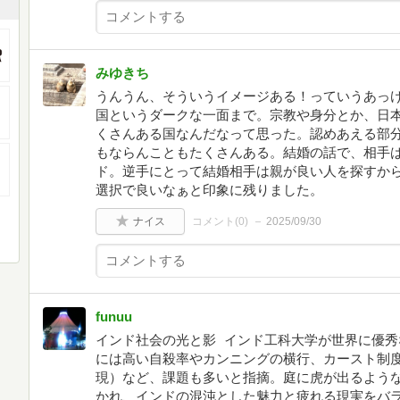
みゆきち
うんうん、そういうイメージある！っていうあっ
国というダークな一面まで。宗教や身分とか、日
くさんある国なんだなって思った。認めあえる部
もならんこともたくさんある。結婚の話で、相手
ド。逆手にとって結婚相手は親が良い人を探すか
選択で良いなぁと印象に残りました。
ナイス
コメント(
0
)
2025/09/30
funuu
インド社会の光と影 インド工科大学が世界に優
には高い自殺率やカンニングの横行、カースト制
現）など、課題も多いと指摘。庭に虎が出るよう
かれ、インドの混沌とした魅力と疲れる現実をバラ