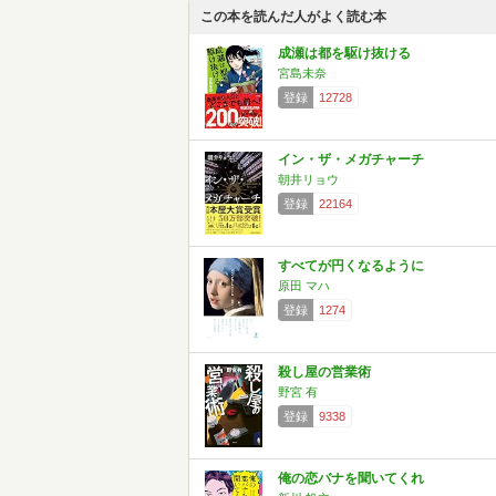
この本を読んだ人がよく読む本
成瀬は都を駆け抜ける
宮島未奈
登録
12728
イン・ザ・メガチャーチ
朝井リョウ
登録
22164
すべてが円くなるように
原田 マハ
登録
1274
殺し屋の営業術
野宮 有
登録
9338
俺の恋バナを聞いてくれ