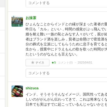
お抹茶
ひょんなことからインドとの縁が深まった著者の
昨日も「カル」といい，時間の感覚がぶっ飛んで
婚を耐え難い一族の恥とみなす人々がいて，親が
者はブランド酒を楽しみ，貧者は命懸けで密造酒
分の葬式を立派にしてもらうために息子を育てる
生から，授業中にドラえもんの歌を歌った時間が
たというのがなんとも言えない。
ナイス
★5
コメント(
0
)
2025/04/01
shizuca
インド、そうそうそんなイメージ。国民性ってあ
しいのががんがん伝わってきて、これは将来なく
日本でも実はすでに起こっているんじゃないかと