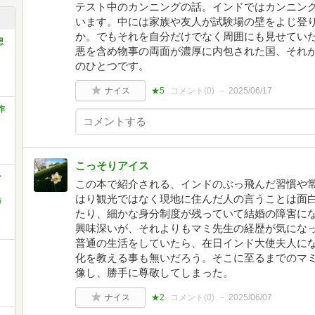
テスト中のカンニングの話。インドではカンニン
います。中には家族や友人が試験場の壁をよじ登
か。でもそれを自分だけでなく周囲にも見せてい
想
悪を含め物事の両面が濃厚に内包された国、それ
のひとつです。
ナイス
★5
コメント(
0
)
2025/06/17
作
こっそりアイス
シ
この本で紹介される、インドのぶっ飛んだ習慣や
はり観光ではなく現地に住んだ人の言うことは面
呑
たり、細かな身分制度が残っていて結婚の障害に
興味深いが、それよりもマミ先生の経歴が気にな
普通の生活をしていたら、在日インド大使夫人に
化を教える事も無いだろう。そこに至るまでのマ
像し、勝手に尊敬してしまった。
ナイス
★2
コメント(
0
)
2025/06/07