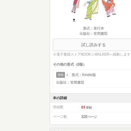
形式：単行本
出版社：笠間書院
試し読みする
※電子書籍ストアBOOK☆WALKERへ移動します
その他の形式（β版）
形式：Kindle版
登録
1
出版社：笠間書院
本の詳細
登録数
65
登録
ページ数
320
ページ