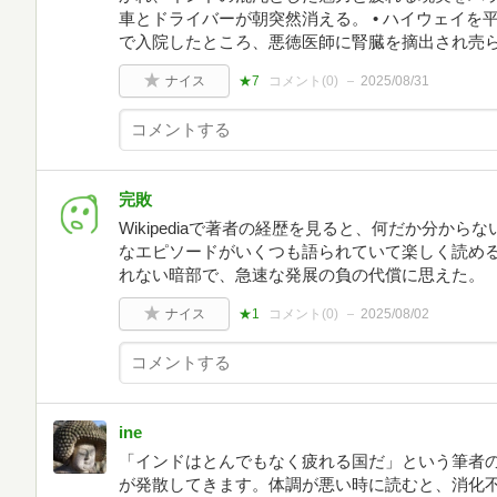
車とドライバーが朝突然消える。 • ハイウェイを平
で入院したところ、悪徳医師に腎臓を摘出され売
ナイス
★7
コメント(
0
)
2025/08/31
完敗
Wikipediaで著者の経歴を見ると、何だか分か
なエピソードがいくつも語られていて楽しく読める
れない暗部で、急速な発展の負の代償に思えた。
ナイス
★1
コメント(
0
)
2025/08/02
ine
「インドはとんでもなく疲れる国だ」という筆者
が発散してきます。体調が悪い時に読むと、消化