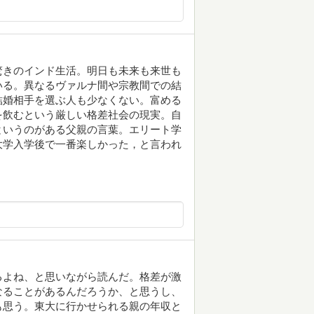
驚きのインド生活。明日も未来も来世も
いる。異なるヴァルナ間や宗教間での結
結婚相手を選ぶ人も少なくない。富める
を飲むという厳しい格差社会の現実。自
というのがある父親の言葉。エリート学
大学入学後で一番楽しかった，と言われ
るよね、と思いながら読んだ。格差が激
なることがあるんだろうか、と思うし、
も思う。東大に行かせられる親の年収と