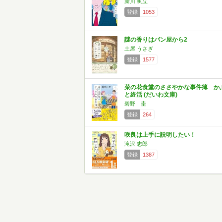
新川 帆立
登録
1053
謎の香りはパン屋から2
土屋 うさぎ
登録
1577
菜の花食堂のささやかな事件簿 か
と終活 (だいわ文庫)
碧野 圭
登録
264
咲良は上手に説明したい！
滝沢 志郎
登録
1387