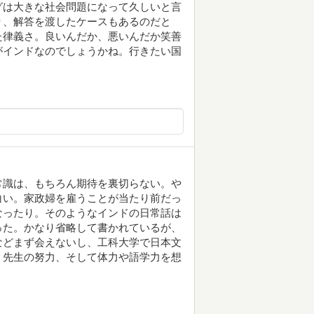
グは大きな社会問題になって久しいと言
り、解答を渡したケースもあるのだと
た律義さ。良いんだか、悪いんだか笑善
がインドなのでしょうかね。行きたい国
常識は、もちろん期待を裏切らない。や
白い。家政婦を雇うことが当たり前だっ
なったり。そのようなインドの日常話は
った。かなり省略して書かれているが、
などまず会えないし、工科大学で日本文
ミ先生の努力、そして体力や語学力を想