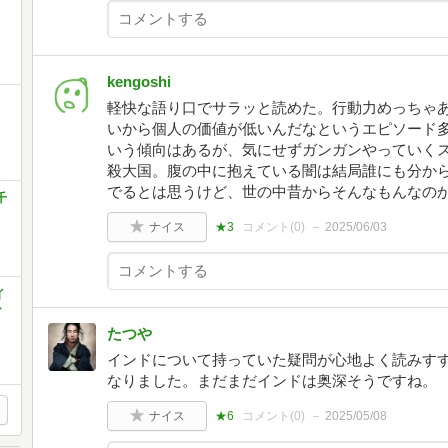
kengoshi
軽快な語り口でサラッと読めた。行動力めっちゃあ
いから個人の価値が低いんだなというエピソード
いう傾向はあるが、気にせずガンガンやっていく
殺大国。腹の中に抱えている闇は結局誰にも分から
でるとは思うけど、世の中昔からそんなもんなの
千
ナイス
★3
コメント(
0
)
2025/06/03
イ
シ
たつや
インドについて持っていた疑問が心地よく読みす
なりました。まだまだインドは奥深そうですね。
ナイス
★6
コメント(
0
)
2025/05/08