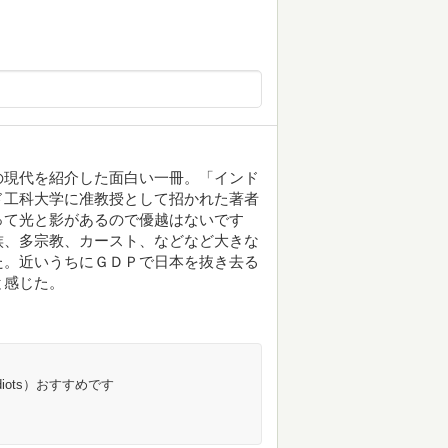
の現代を紹介した面白い一冊。「インド
ド工科大学に准教授として招かれた著者
って光と影があるので優越はないです
族、多宗教、カースト、などなど大きな
た。近いうちにＧＤＰで日本を抜き去る
と感じた。
iots）おすすめです