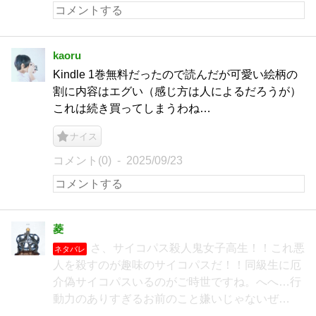
kaoru
Kindle 1巻無料だったので読んだが可愛い絵柄の
割に内容はエグい（感じ方は人によるだろうが）
これは続き買ってしまうわね…
ナイス
コメント(0)
2025/09/23
菱
さ、サイコパス殺人鬼女子高生！！これ悪
ネタバレ
人を殺すのが趣味のサイコパスだ！！同級生に厄
介偽サイコパスいるのがご時世ですね。へへ…行
動力のありすぎるお前のこと嫌いじゃないぜ…