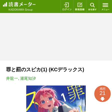
ログイン
新規登録
本を探
罪と罰のスピカ(1) (KCデラックス)
井龍一
,
瀬尾知汐
感想
21