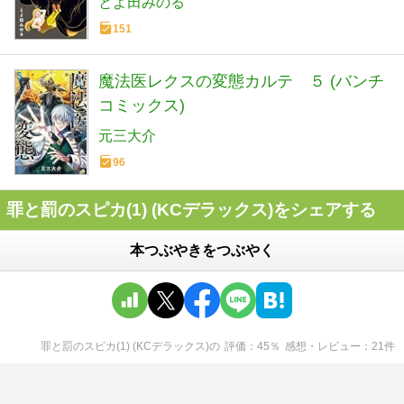
とよ田みのる
151
魔法医レクスの変態カルテ ５ (バンチ
コミックス)
元三大介
96
罪と罰のスピカ(1) (KCデラックス)をシェアする
本つぶやきをつぶやく
罪と罰のスピカ(1) (KCデラックス)
の
評価
45
％
感想・レビュー
21
件