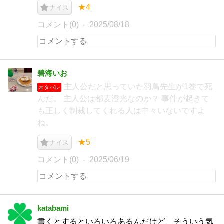
★4
ナイス
コメント(0)
2025/08/18
碧海いお
主人公だと思っていた羽鳥先生が1巻で死
ネタバレ
んだ。 主人公は都麦澄光なのか？ 事件が起きて
も正しく制裁してくれる人は中々いないですよ
ね。
★5
ナイス
コメント(0)
2025/06/19
katabami
書くとするといろいろあるんだけど、そういう気