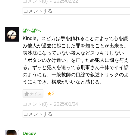
コメント(0)
2025/02/22
ぽへぽへ
Kindle。スピカは手を触れることによって心を読
み他人が過去に起こした罪を知ることが出来る。
表沙汰になっていない殺人などスッキリしない
「ボタンのかけ違い」を正すため犯人に罰を与え
る。ずっと犯人を追ってる刑事さん主体でイイ話
のようにも、一般教師の目線で叙述トリックのよ
うにもでき、構成がいいなと感じる。
★3
ナイス
コメント(0)
2025/01/04
Decoy