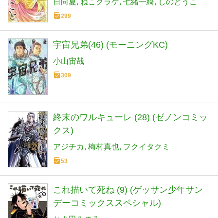
日向夏
ねこクラゲ
七緒一綺
しのとうこ
299
宇宙兄弟(46) (モーニングKC)
小山宙哉
309
終末のワルキューレ (28) (ゼノンコミッ
クス)
アジチカ
梅村真也
フクイタクミ
53
これ描いて死ね (9) (ゲッサン少年サン
デーコミックススペシャル)