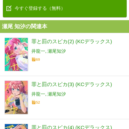
今すぐ登録する（無料）
瀬尾 知汐の関連本
罪と罰のスピカ(2) (KCデラックス)
井龍一
瀬尾知汐
69
罪と罰のスピカ(3) (KCデラックス)
井龍一
瀬尾知汐
52
罪と罰のスピカ(4) (KCデラックス)