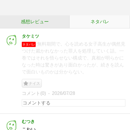
感想レビュー
ネタバレ
タケミツ
無料期間で。心を読める女子高生が偶然見
ネタバレ
つけた裁かれなかった罪人を処理していく話。一
巻ではそれを悟らせない構成で、真相が明らかに
なった時は驚きがあり面白かったが、続きを読ん
で面白いものかは分からない。
ナイス
コメント(0)
2026/07/28
むつき
こわい