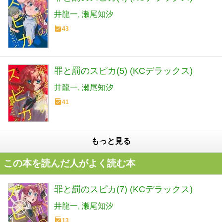
井龍一
瀬尾知汐
43
罪と罰のスピカ(5) (KCデラックス)
井龍一
瀬尾知汐
41
もっと見る
この本を読んだ人がよく読む本
罪と罰のスピカ(7) (KCデラックス)
井龍一
瀬尾知汐
13