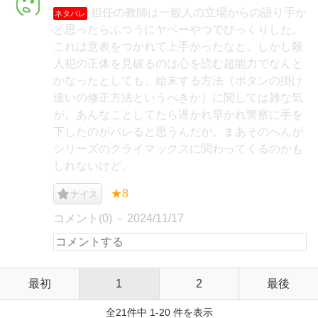
担任の教師は一般人の立場からの語り手か
ネタバレ
と思ったらふつうにヤベーやつでびっくりした。
これは意表をつかれて上手かったなと。しかし殺
人犯の正体を見破るのは心を読む超能力でなんと
かなったとしても、始末する方法（ボタンの掛け
違いの修正方法というべきか）に関しては雑な気
が。あんなことしてたら遅かれ早かれ警察に手を
下したのがバレると思うんだが。まあそのへんが
シリーズのクライマックスに関わってくるのかも
しれないけど。
★8
ナイス
コメント(0)
2024/11/17
最初
1
2
最後
全21件中 1-20 件を表示