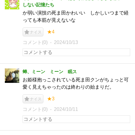
しない記憶たち
か弱い演技の死ま田かわいい しかしいつまで経
っても本筋が見えないな
★4
ナイス
コメント(0)
2024/10/13
蝉、ミーン ミーン 眠ス
お姫様抱っこされている死ま田クンがちょっと可
愛く見えちゃったのは終わりの始まりだ。
★3
ナイス
コメント(0)
2024/10/11