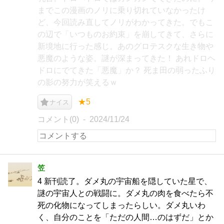
までこの漫画のノリに乗り切れていなかったけ
ど、今回読み直してノリがわかってきた。でもこ
の辺で「いつものお約束」を崩してきて、さらに
新境地に行った感じ。あのグロテスクな生き物や
悪魔のような姿。謎が深まってきた！ あれドロヘ
ドロにでてきた「悪魔」か？ 死ま田の弱ったふり
の影の努力が笑えるｗ
★5
ナイス
コメント(0)
2024/11/24
笠
4 新刊読了。ダメ丸の宇宙船を隠していた星で、
謎の宇宙人との戦闘に。ダメ丸の肉を食べたら不
死の化物になってしまったらしい。ダメ丸いわ
く、自分のことを「ただの人間…のはずだ」とか