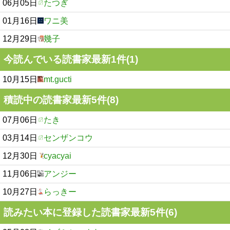
06月05日
たつぎ
01月16日
ワニ美
12月29日
幾子
今読んでいる読書家最新1件(1)
10月15日
mt.gucti
積読中の読書家最新5件(8)
07月06日
たき
03月14日
センザンコウ
12月30日
cyacyai
11月06日
アンジー
10月27日
らっきー
読みたい本に登録した読書家最新5件(6)