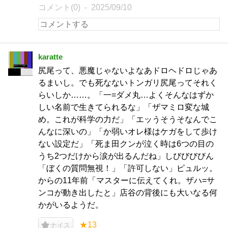
コメント(0)
2025/09/10
karatte
尻尾って、悪魔じゃないよなあドロヘドロじゃあ
るまいし。でも死なないトンガリ尻尾ってそれく
らいしか……。「一=ダメ丸…よくそんなはずか
しい名前で生きてられるな」「ザマミロ変な城
め。これが科学の力だ」「エッうそうそなんでこ
んなに深いの」「か弱いオレ様はケガをして歩け
ない設定だ」「死ま田クンが泣く時は6つの目の
うち2つだけから涙が出るんだね」しびびびびん
「ぼくの質問無視！」「許可しない」ピュルッ。
からの11年前「マスターに伝えてくれ。ザハ=サ
ンコが動き出したと」店谷の背後にも大いなる何
かがいるようだ。
★13
ナイス