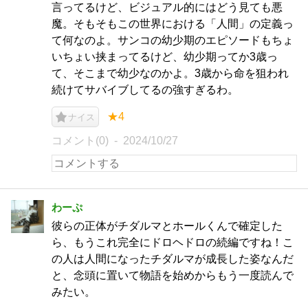
言ってるけど、ビジュアル的にはどう見ても悪
魔。そもそもこの世界における「人間」の定義っ
て何なのよ。サンコの幼少期のエピソードもちょ
いちょい挟まってるけど、幼少期ってか3歳っ
て、そこまで幼少なのかよ。3歳から命を狙われ
続けてサバイブしてるの強すぎるわ。
★4
ナイス
コメント(0)
2024/10/27
わーぷ
彼らの正体がチダルマとホールくんで確定した
ら、もうこれ完全にドロヘドロの続編ですね！こ
の人は人間になったチダルマが成長した姿なんだ
と、念頭に置いて物語を始めからもう一度読んで
みたい。