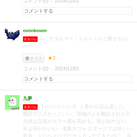
コメント(0)
2024/12/01
ovonkovon
ち、チダルマ〜！ドロヘドロと繋がるの
ネタバレ
か〜！
★3
ナイス
コメント(0)
2024/12/01
九夢
【ババババババ】 １巻から読み直した。
ネタバレ
翻訳マスクかっこいい。現地の人が翻訳された不
自然な言葉がホラー度を高める。斧が効かない。
死ま田かわいい。体重スゴｗ 大ダークでは珍しい
乳首。ドロヘドロではガンガンでてきたのに。 今