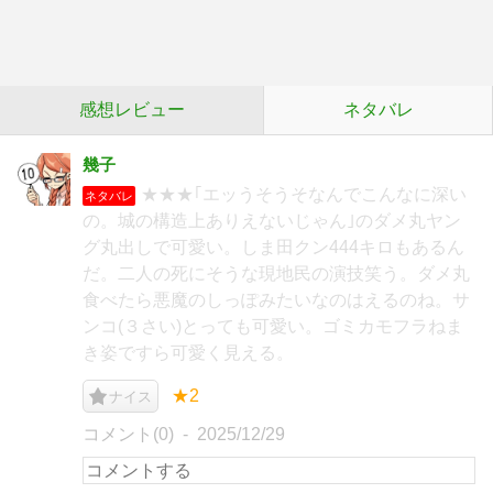
感想レビュー
ネタバレ
幾子
★★★｢エッうそうそなんでこんなに深い
ネタバレ
の。城の構造上ありえないじゃん｣のダメ丸ヤン
グ丸出しで可愛い。しま田クン444キロもあるん
だ。二人の死にそうな現地民の演技笑う。ダメ丸
食べたら悪魔のしっぽみたいなのはえるのね。サ
ンコ(３さい)とっても可愛い。ゴミカモフラねま
き姿ですら可愛く見える。
★2
ナイス
コメント(0)
2025/12/29