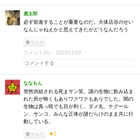
鹿太郎
必ず前進することが重要なのだ。大体店谷のせい
なんじゃねえかと思えてきたがどうなんだろう
ナイス
コメント(0)
2025/11/29
ななもん
突然供給される死まサン笑。謎の生物に飲み込ま
れた所が怖くもありワクワクもありでした。闇の
生物は真っ暗でも目が利く。ダメ丸、ナグール
ン、サンコ、みんな正体が謎だらけのまま共に行
動している。
★2
ナイス