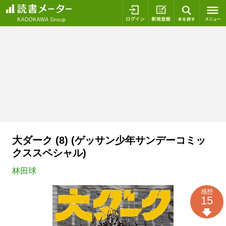
ログイン
新規登録
本を探
大ダーク (8) (ゲッサン少年サンデーコミッ
クススペシャル)
林田球
感想
15