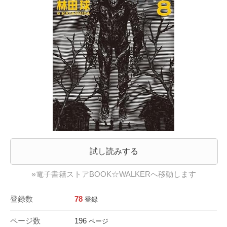
試し読みする
※電子書籍ストアBOOK☆WALKERへ移動します
登録数
78
登録
ページ数
196
ページ