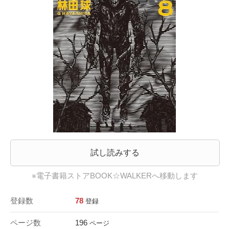
試し読みする
※電子書籍ストアBOOK☆WALKERへ移動します
登録数
78
登録
ページ数
196
ページ