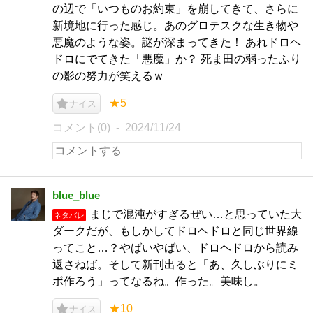
の辺で「いつものお約束」を崩してきて、さらに
新境地に行った感じ。あのグロテスクな生き物や
悪魔のような姿。謎が深まってきた！ あれドロヘ
ドロにでてきた「悪魔」か？ 死ま田の弱ったふり
の影の努力が笑えるｗ
★5
ナイス
コメント(0)
2024/11/24
blue_blue
まじで混沌がすぎるぜい…と思っていた大
ネタバレ
ダークだが、もしかしてドロヘドロと同じ世界線
ってこと…？やばいやばい、ドロヘドロから読み
返さねば。そして新刊出ると「あ、久しぶりにミ
ボ作ろう」ってなるね。作った。美味し。
★10
ナイス