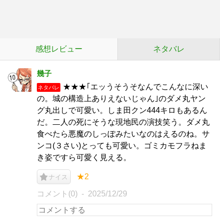
感想レビュー
ネタバレ
幾子
★★★｢エッうそうそなんでこんなに深い
ネタバレ
の。城の構造上ありえないじゃん｣のダメ丸ヤン
グ丸出しで可愛い。しま田クン444キロもあるん
だ。二人の死にそうな現地民の演技笑う。ダメ丸
食べたら悪魔のしっぽみたいなのはえるのね。サ
ンコ(３さい)とっても可愛い。ゴミカモフラねま
き姿ですら可愛く見える。
★2
ナイス
コメント(0)
2025/12/29