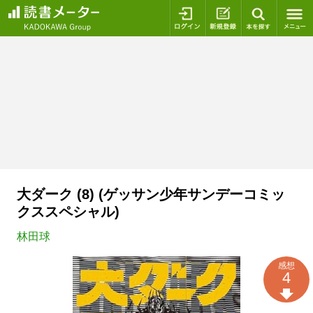
ログイン
新規登録
本を探
大ダーク (8) (ゲッサン少年サンデーコミッ
クススペシャル)
林田球
感想
4