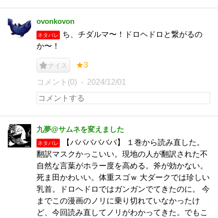
ovonkovon
ち、チダルマ〜！ドロヘドロと繋がるの
ネタバレ
か〜！
★3
ナイス
コメント(0)
2024/12/01
九夢@サムネを変えました
【ババババババ】 １巻から読み直した。
ネタバレ
翻訳マスクかっこいい。現地の人が翻訳された不
自然な言葉がホラー度を高める。斧が効かない。
死ま田かわいい。体重スゴｗ 大ダークでは珍しい
乳首。ドロヘドロではガンガンでてきたのに。 今
までこの漫画のノリに乗り切れていなかったけ
ど、今回読み直してノリがわかってきた。でもこ