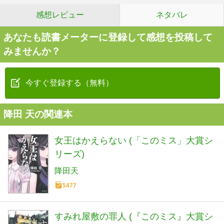
感想レビュー
ネタバレ
あなたも読書メーターに登録して感想を投稿して
みませんか？
今すぐ登録する（無料）
降田 天の関連本
女王はかえらない (「このミス」大賞シ
リーズ)
降田天
5477
すみれ屋敷の罪人 (『このミス』大賞シ