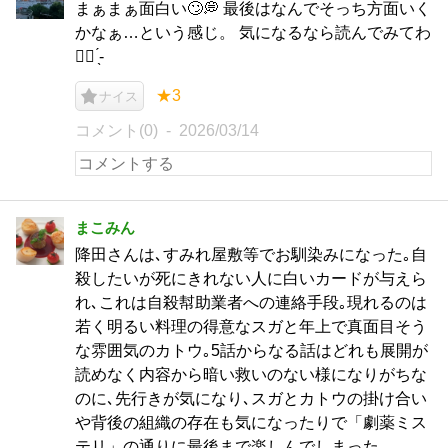
まぁまぁ面白い🙄💭 最後はなんでそっち方面いく
かなぁ…という感じ。 気になるなら読んでみてわ
☝🏻 ̖́-
★3
ナイス
コメント(0)
2026/03/14
まこみん
降田さんは､すみれ屋敷等でお馴染みになった｡自
殺したいが死にきれない人に白いカードが与えら
れ､これは自殺幇助業者への連絡手段｡現れるのは
若く明るい料理の得意なスガと年上で真面目そう
な雰囲気のカトウ｡5話からなる話はどれも展開が
読めなく内容から暗い救いのない様になりがちな
のに､先行きが気になり､スガとカトウの掛け合い
や背後の組織の存在も気になったりで「劇薬ミス
テリ」の通りに最後まで楽しんでしまった｡