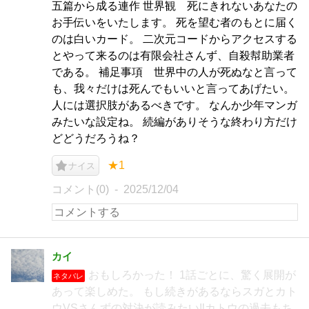
五篇から成る連作 世界観 死にきれないあなたの
お手伝いをいたします。 死を望む者のもとに届く
のは白いカード。 二次元コードからアクセスする
とやって来るのは有限会社さんず、自殺幇助業者
である。 補足事項 世界中の人が死ぬなと言って
も、我々だけは死んでもいいと言ってあげたい。
人には選択肢があるべきです。 なんか少年マンガ
みたいな設定ね。 続編がありそうな終わり方だけ
どどうだろうね？
★1
ナイス
コメント(0)
2025/12/04
カイ
おもしろかった！ 1話ごとに、驚く展開が
ネタバレ
あって楽しめた。 もし続きがあるならスガとカト
ウVSさんずの対決が読みたい‼カトウの過去もち