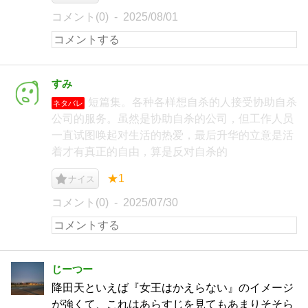
コメント(0)
2025/08/01
すみ
短篇集。各种各样想自杀的人接受协助自杀
ネタバレ
公司的服务。虽然是协助自杀的公司，但工作人员
一直试图唤起对生活的热爱，最后升华的立意是活
着才有真正的自由，算是反对自杀的
★1
ナイス
コメント(0)
2025/07/30
じーつー
降田天といえば『女王はかえらない』のイメージ
が強くて、これはあらすじを見てもあまりそそら