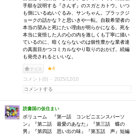
手順を説明する『さんず』のスガとカトウ。いつ
も側にいるぬいぐるみ、サンちゃん。ブラックジ
ョークの話かな？と思いきや一転。自殺希望者の
本当の望みと死にたい理由が明らかになる。死を
本当に覚悟した人の心の内を激しくも丁寧に描い
ているのに、暗くならないのは個性豊かな業者達
の真面目かつコミカルなやり取りのおかげ。続編
も発売されるといいな。
★4
ナイス
コメント(0)
2025/12/10
読書国の仮住まい
ボリューム 『第一話 コンビニエンスパーソ
ン』『第二話 最愛のあなた』『第三話 蝶の
男』『第四話 思い出の味』『第五話 声』短編