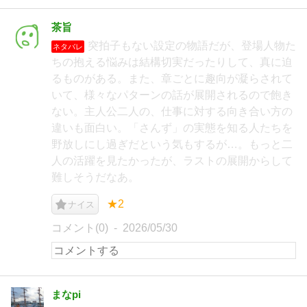
茶旨
突拍子もない設定の物語だが、登場人物た
ネタバレ
ちの抱える悩みは結構切実だったりして、真に迫
るものがある。また、章ごとに趣向が凝らされて
いて、様々なパターンの話が展開されるので飽き
ない。主人公二人の、仕事に対する向き合い方の
違いも面白い。「さんず」の実態を知る人たちを
野放しにし過ぎだという気もするが…。もっと二
人の活躍を見たかったが、ラストの展開からして
難しそうだなあ。
★2
ナイス
コメント(0)
2026/05/30
まなpi