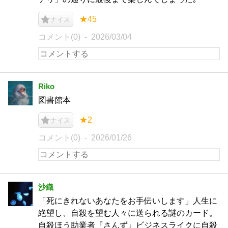
★45
ナイス
コメント(0)
2026/03/04
Riko
図書館本
★2
ナイス
コメント(0)
2026/01/26
沙織
「死にきれないあなたをお手伝いします」人生に
絶望し、自殺を望む人々に送られる謎のカード。
自殺ほう助業者『さんず』ビジネスライクに自殺