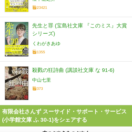
23421
先生と罪 (宝島社文庫 『このミス』大賞
シリーズ)
くわがきあゆ
1355
殺戮の狂詩曲 (講談社文庫 な 91-6)
中山七里
373
有限会社さんず スーサイド・サポート・サービス
(小学館文庫 ふ 30-1)をシェアする