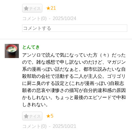
★21
ナイス
コメント(0)
2025/10/24
とんてき
アンソロで読んで気になっていた方（々）だった
ので。雑な感想で申し訳ないのだけど、マガジン
系の漫画っぽい話だなぁと。都市伝説みたいな自
殺幇助の会社で活動する二人が主人公。ゴリゴリ
に厨ニ臭のする設定と(これが漫画っぽい)自殺志
願者の悲哀や凄惨さの描写が自分的違和感の原因
かもしれない。ちょっと最後のエピソードで中和
しきれない。
★5
ナイス
コメント(0)
2025/10/21