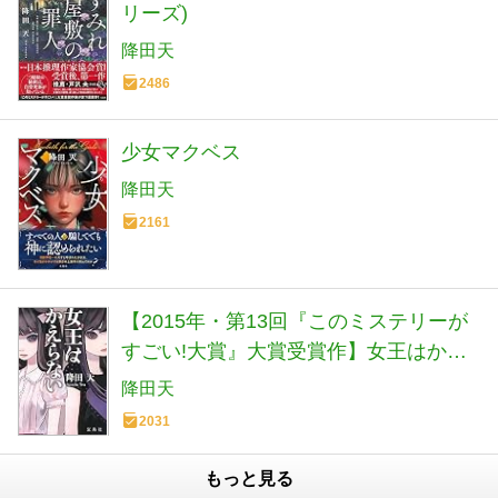
リーズ)
降田天
2486
少女マクベス
降田天
2161
【2015年・第13回『このミステリーが
すごい!大賞』大賞受賞作】女王はかえ
らない (宝島社文庫 『このミス』大賞シ
降田天
リーズ)
2031
もっと見る