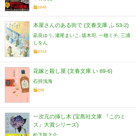
1640
本屋さんのある街で (文春文庫 ふ 53-2)
凪良ゆう
瀬尾まいこ
坂木司
一穂ミチ
三浦
しをん
2714
花嫁と殺し屋 (文春文庫 い 89-6)
石持浅海
296
一次元の挿し木 (宝島社文庫 『このミ
ス』大賞シリーズ)
松下龍之介