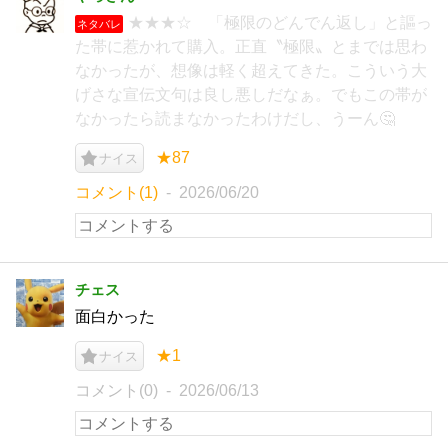
★★★☆ 「極限のどんでん返し」と謳っ
ネタバレ
た帯に惹かれて購入。正直〝極限〟とまでは思わ
なかったが、想像は軽く超えてきた。こういう大
げさな宣伝文句は良し悪しだなぁ。でもこの帯が
なかったら読まなかったわけだし、うーん🤔
★87
ナイス
コメント(1)
2026/06/20
チェス
面白かった
★1
ナイス
コメント(0)
2026/06/13