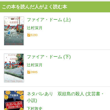
この本を読んだ人がよく読む本
ファイア・ドーム (上)
辻村深月
5193
ファイア・ドーム (下)
辻村深月
3905
ネタバレあり 双紋島の殺人 (文芸書・
小説)
下村敦史