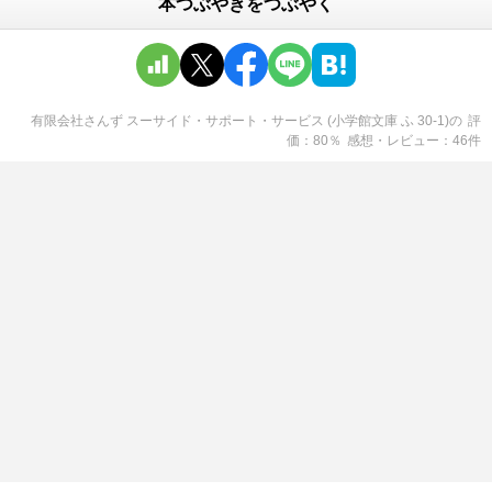
本つぶやきをつぶやく
有限会社さんず スーサイド・サポート・サービス (小学館文庫 ふ 30-1)
の
評
価
80
％
感想・レビュー
46
件