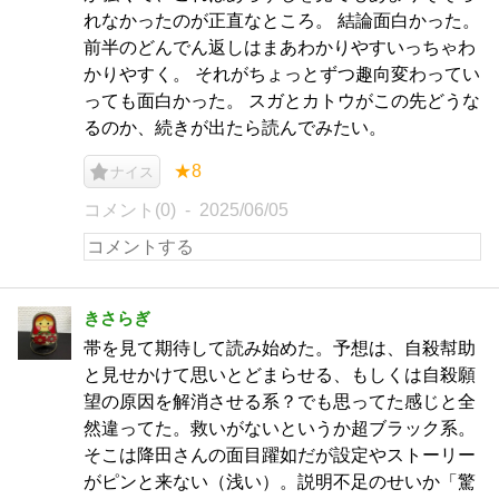
れなかったのが正直なところ。 結論面白かった。
前半のどんでん返しはまあわかりやすいっちゃわ
かりやすく。 それがちょっとずつ趣向変わってい
っても面白かった。 スガとカトウがこの先どうな
るのか、続きが出たら読んでみたい。
★8
ナイス
コメント(0)
2025/06/05
きさらぎ
帯を見て期待して読み始めた。予想は、自殺幇助
と見せかけて思いとどまらせる、もしくは自殺願
望の原因を解消させる系？でも思ってた感じと全
然違ってた。救いがないというか超ブラック系。
そこは降田さんの面目躍如だが設定やストーリー
がピンと来ない（浅い）。説明不足のせいか「驚