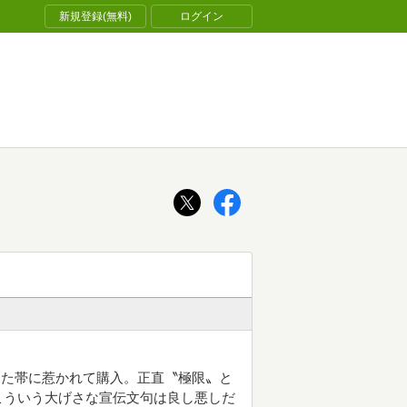
新規登録(無料)
ログイン
った帯に惹かれて購入。正直〝極限〟と
こういう大げさな宣伝文句は良し悪しだ