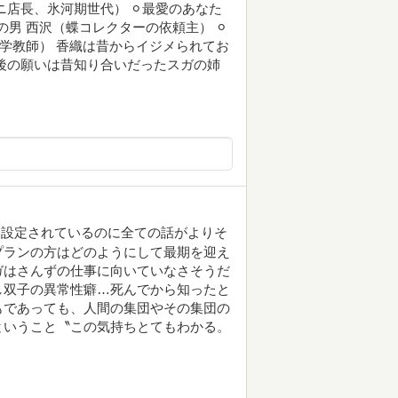
店長、氷河期世代） ⚪︎最愛のあなた
の男 西沢（蝶コレクターの依頼主） ⚪︎
中学教師） 香織は昔からイジメられてお
後の願いは昔知り合いだったスガの姉
つ設定されているのに全ての話がよりそ
プランの方はどのようにして最期を迎え
ガはさんずの仕事に向いていなさそうだ
し双子の異常性癖…死んでから知ったと
もであっても、人間の集団やその集団の
ということ〝この気持ちとてもわかる。