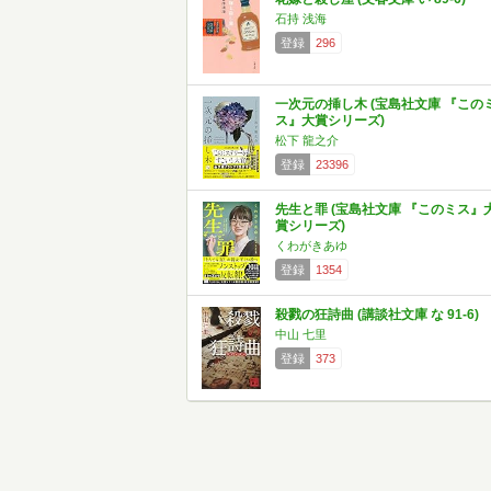
石持 浅海
登録
296
一次元の挿し木 (宝島社文庫 『この
ス』大賞シリーズ)
松下 龍之介
登録
23396
先生と罪 (宝島社文庫 『このミス』
賞シリーズ)
くわがきあゆ
登録
1354
殺戮の狂詩曲 (講談社文庫 な 91-6)
中山 七里
登録
373