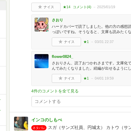
ナイス
★14
コメント(
4
)
2025/01/19
さおり
ハードカバーで読了しました。他の方の感想
っぽいですね。そうなると、文庫も読みたく
ナイス
★1
03/31 22:37
flower0824_
さおりさん、読了おつかれさまです。文庫化
んでみたくなりました。続編が出せるように
ナイス
★1
04/01 19:59
4件のコメントを全て見る
-
,
インコのしもべ
スガ（サンズ社員、円城太） カトウ（サン
ネタバレ