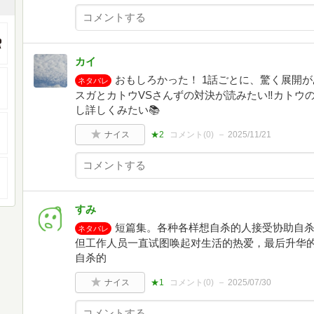
カイ
おもしろかった！ 1話ごとに、驚く展開
ネタバレ
スガとカトウVSさんずの対決が読みたい‼カトウ
し詳しくみたい📚
ナイス
★2
コメント(
0
)
2025/11/21
すみ
短篇集。各种各样想自杀的人接受协助自
ネタバレ
但工作人员一直试图唤起对生活的热爱，最后升华
自杀的
ナイス
★1
コメント(
0
)
2025/07/30