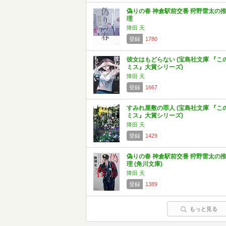
偽りの春 神倉駅前交番 狩野雷太の
理
降田 天
登録
1780
彼女はもどらない (宝島社文庫 『こ
ミス』大賞シリーズ)
降田 天
登録
1667
すみれ屋敷の罪人 (宝島社文庫 『こ
ミス』大賞シリーズ)
降田 天
登録
1429
偽りの春 神倉駅前交番 狩野雷太の
理 (角川文庫)
降田 天
登録
1389
もっと見る