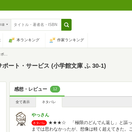
n和書
は
本ランキング
作家ランキング
-1)
ート・サービス (小学館文庫 ふ 30-1)
感想・レビュー
12
全て表示
ネタバレ
やっさん
★★★☆ 「極限のどんでん返し」と謳
ネタバレ
までは思わなかったが、想像は軽く超えてきた。