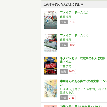
この本を読んだ人がよく読む本
ファイア・ドーム (上)
辻村 深月
登録
5154
ファイア・ドーム (下)
辻村 深月
登録
3872
ネタバレあり 双紋島の殺人 (文芸
書・小説)
下村 敦史
登録
1633
本屋さんのある街で (文春文庫 ふ 53
2)
凪良 ゆう,瀬尾 まいこ,坂木 司,一穂 ミチ
三浦 しをん
登録
2711
花嫁と殺し屋 (文春文庫 い 89-6)