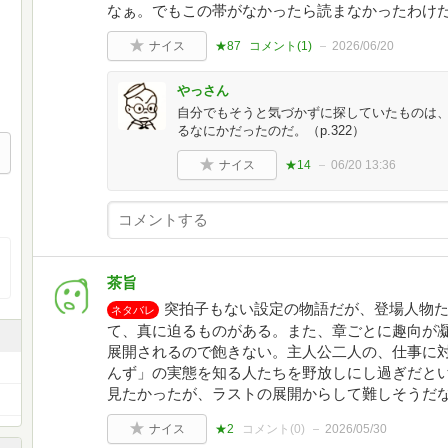
なぁ。でもこの帯がなかったら読まなかったわけだ
ナイス
★87
コメント(
1
)
2026/06/20
やっさん
自分でもそうと気づかずに探していたものは
るなにかだったのだ。（p.322）
ナイス
★14
06/20 13:36
茶旨
突拍子もない設定の物語だが、登場人物
ネタバレ
て、真に迫るものがある。また、章ごとに趣向が
展開されるので飽きない。主人公二人の、仕事に
んず」の実態を知る人たちを野放しにし過ぎだと
見たかったが、ラストの展開からして難しそうだ
ナイス
★2
コメント(
0
)
2026/05/30