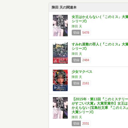
降田 天の関連本
女王はかえらない (「このミス」大
シリーズ)
降田 天
登録
5478
すみれ屋敷の罪人 (『このミス』大
シリーズ)
降田 天
登録
2484
少女マクベス
降田 天
登録
2161
【2015年・第13回『このミステリ
がすごい!大賞』大賞受賞作】女王は
かえらない (宝島社文庫 『このミス
大賞シリーズ)
降田 天
登録
2031