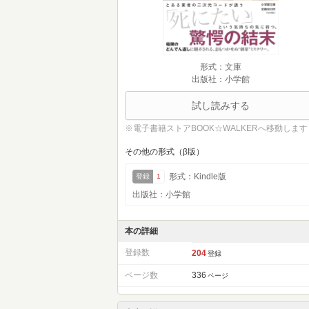
形式：文庫
出版社：小学館
試し読みする
※電子書籍ストアBOOK☆WALKERへ移動します
その他の形式（β版）
形式：Kindle版
登録
1
出版社：小学館
本の詳細
登録数
204
登録
ページ数
336
ページ