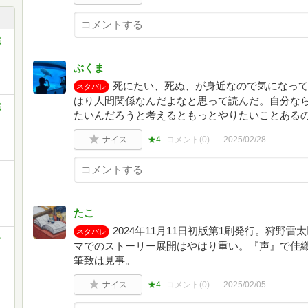
賞
ぶくま
死にたい、死ぬ、が身近なので気になって
ネタバレ
はり人間関係なんだよなと思って読んだ。自分な
賞
たいんだろうと考えるともっとやりたいことある
ナイス
★4
コメント(
0
)
2025/02/28
たこ
2024年11月11日初版第1刷発行。狩野
ネタバレ
ー
マでのストーリー展開はやはり重い。『声』で佳
』
筆致は見事。
ナイス
★4
コメント(
0
)
2025/02/05