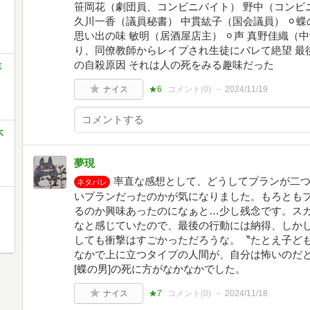
笹岡花（劇団員、コンビニバイト） 野中（コンビニ
久川一香（議員秘書） 中貫紘子（国会議員） ⚪︎蝶
思い出の味 敏明（居酒屋店主） ⚪︎声 真野佳織（
り、同僚教師からレイプされ生徒にバレて絶望 最
の自殺原因 それは人の死をみる趣味だった
ミ
ナイス
★6
コメント(
0
)
2024/11/19
大
夢現
率直な感想として、どうしてプランが二
ネタバレ
いプランだったのかが気になりました。もろとも
るのか興味あったのになぁと…少し残念です。ス
なと感じていたので、最後の行動には納得、しか
しても衝撃はすごかっただろうな。〝たとえ子ど
なかで上に立つタイプの人間が、自分は怖いのだ
[蝶の男]の死に方がなかなかでした。
ナイス
★7
コメント(
0
)
2024/11/18