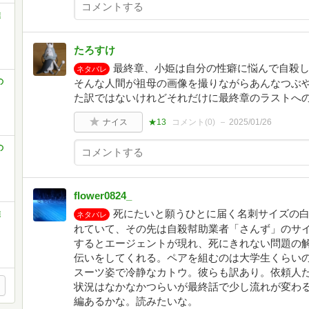
推
たろすけ
最終章、小姫は自分の性癖に悩んで自殺
ネタバレ
の
そんな人間が祖母の画像を撮りながらあんなつぶ
た訳ではないけれどそれだけに最終章のラストへ
ナイス
★13
コメント(
0
)
2025/01/26
の
flower0824_
死にたいと願うひとに届く名刺サイズの
推
ネタバレ
れていて、その先は自殺幇助業者「さんず」のサ
するとエージェントが現れ、死にきれない問題の
伝いをしてくれる。ペアを組むのは大学生くらい
スーツ姿で冷静なカトウ。彼らも訳あり。依頼人
状況はなかなかつらいが最終話で少し流れが変わ
編あるかな。読みたいな。