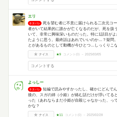
エリ
死を望む者に不意に届けられる二次元コ
ネタバレ
者がいて結果的に誰かが亡くなるのだが、死を扱
いて、非常に興味深いものだった。特に1話目がよ
たように思う。最終話はあれでいいのか…？疑問
とがあるものとして動機が今ひとつ…しっくりこ
ナイス
★9
コメント(
0
)
2025/03/05
よっしー
短編で読みやすかったし、確かにどんで
ネタバレ
後の、スガの姉（小姫）が絡む話だけが浮いてる
った（あれならまだ小姫が自殺じゃなかった、っ
かな？
ナイス
★11
コメント(
0
)
2025/02/28