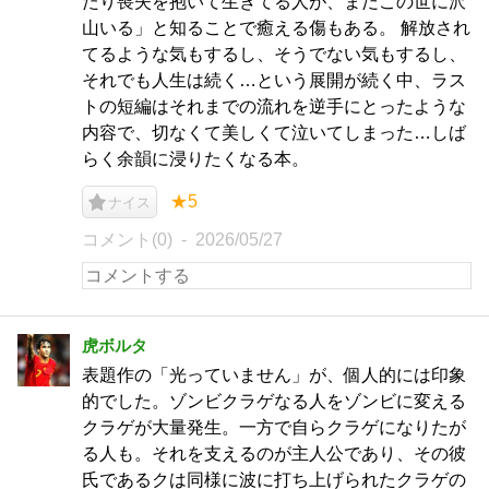
たり喪失を抱いて生きてる人が、まだこの世に沢
山いる」と知ることで癒える傷もある。 解放され
てるような気もするし、そうでない気もするし、
それでも人生は続く…という展開が続く中、ラス
トの短編はそれまでの流れを逆手にとったような
内容で、切なくて美しくて泣いてしまった…しば
らく余韻に浸りたくなる本。
★5
ナイス
コメント(0)
2026/05/27
虎ボルタ
表題作の「光っていません」が、個人的には印象
的でした。ゾンビクラゲなる人をゾンビに変える
クラゲが大量発生。一方で自らクラゲになりたが
る人も。それを支えるのが主人公であり、その彼
氏であるクは同様に波に打ち上げられたクラゲの