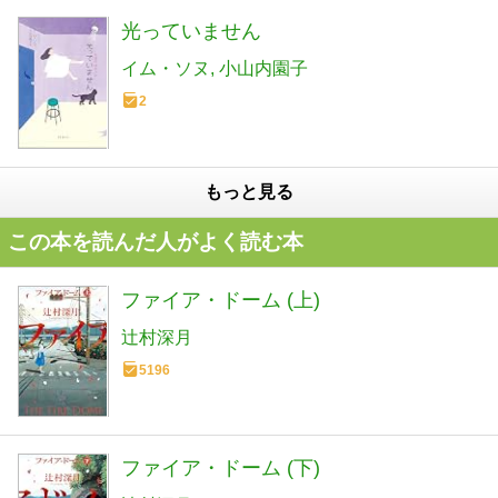
光っていません
イム・ソヌ
小山内園子
2
もっと見る
この本を読んだ人がよく読む本
ファイア・ドーム (上)
辻村深月
5196
ファイア・ドーム (下)