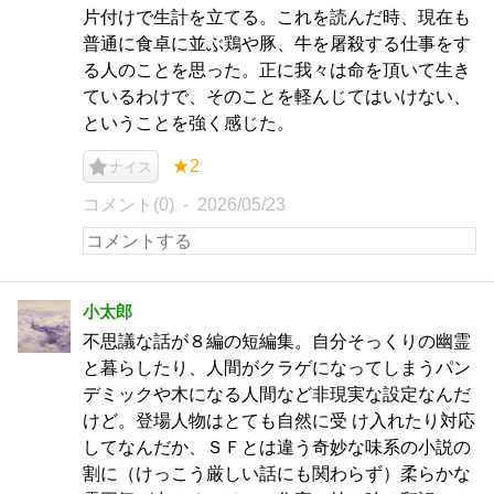
片付けで生計を立てる。これを読んだ時、現在も
普通に食卓に並ぶ鶏や豚、牛を屠殺する仕事をす
る人のことを思った。正に我々は命を頂いて生き
ているわけで、そのことを軽んじてはいけない、
ということを強く感じた。
★2
ナイス
コメント(0)
2026/05/23
小太郎
不思議な話が８編の短編集。自分そっくりの幽霊
と暮らしたり、人間がクラゲになってしまうパン
デミックや木になる人間など非現実な設定なんだ
けど。登場人物はとても自然に受 け入れたり対応
してなんだか、ＳＦとは違う奇妙な味系の小説の
割に（けっこう厳しい話にも関わらず）柔らかな