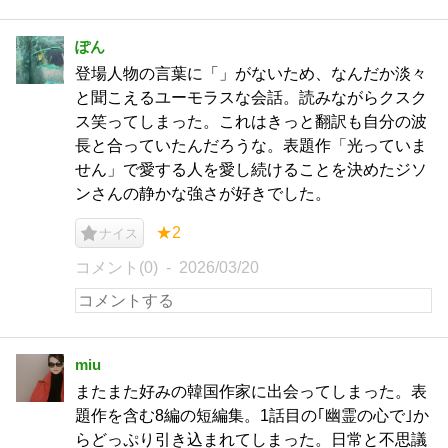
ぽん
登場人物の言葉に「」がないため、なんだか淡々
と聞こえるユーモラスな会話。読みながらクスク
ス笑ってしまった。これはきっと翻訳も自分の波
長と合っていたんだろうな。表題作「光っていま
せん」で愛する人を愛し続けることを決めたジソ
ンさんの静かな強さが好きでした。
★2
ナイス
コメント(0)
2026/03/20
miu
またまた好みの韓国作家に出会ってしまった。表
題作を含む8編の短編集。1話目の｢幽霊の心で｣か
らどっぷり引き込まれてしまった。日常と不思議