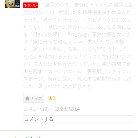
『幽霊の心で』自分にそっくりの幽霊は生
ネタバレ
霊なのか。人に相談したら精神疾患疑われるんだ
ろうな『光っていません』ゾンビクラゲにはなり
たくない『夏は水の光みたいに』木になる気にな
る『見知らぬ夜に、私たちは』不妊治療と女の友
情『家に帰って寝なくちゃ』男3人ヤモリを探
す。寂しい『冬眠する男』自分を守ろうとして、
たにんを傷つける人たち『アラスカではないけれ
ど』主人公は女性かと思っていた。猫の復讐で野
犬を殺す『カーテンコール、延長戦、ファイナル
ステージ』急がば回れ。死んで百時間で何をした
いか。哀しい話だけど好きかも
★3
ナイス
コメント(0)
2026/02/14