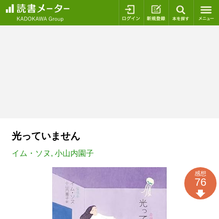
ログイン
新規登録
本を探
光っていません
イム・ソヌ
,
小山内園子
感想
76