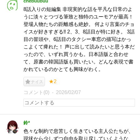
chebuubuu
8話入りの短編集 非現実的な話を平凡な日常のよ
うに淡々とつづる筆致と独特のユーモアが最高！
登場人物たちの距離感も絶妙。 何より言葉のチョ
イスが好きすぎる‼︎ 2、3、8話目が特に好き。 3話
目の冒頭や、6話目のタクシー車窓の描写はかっ
こよくて痺れた！ 声に出して読みたいと思う本だ
ったので、いずれ買うかも。日本語版と合わせ
て、原書の韓国語版も買いたい。どんな表現で書
かれているのかとても興味がわく。
★2
ナイス
コメント(0)
2026/02/07
鈴*
色々な制約で息苦しく生きている主人公たちが、
現状から少しずつ自由を取り戻していくような、