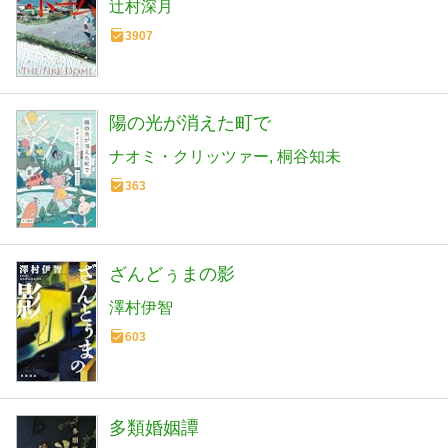
辻村深月
3907
陽の光が消えた町で
ナオミ・クリッツァー
桐谷知未
363
ざんどぅまの影
澤村伊智
603
多類婚姻譚