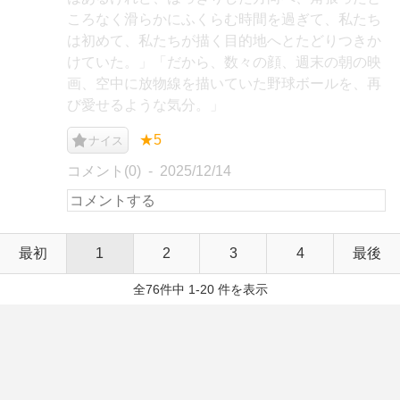
ころなく滑らかにふくらむ時間を過ぎて、私たち
は初めて、私たちが描く目的地へとたどりつきか
けていた。」「だから、数々の顔、週末の朝の映
画、空中に放物線を描いていた野球ボールを、再
び愛せるような気分。」
★5
ナイス
コメント(0)
2025/12/14
最初
1
2
3
4
最後
全76件中 1-20 件を表示