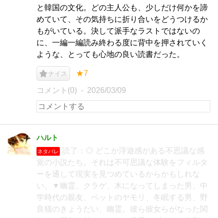
と韓国の文化。どの主人公も、少しだけ何かを諦
めていて、その気持ちに折り合いをどうつけるか
もがいている。決して派手なラストではないの
に、一編一編読み終わる度に背中を押されていく
ような、とっても心地の良い読書だった。
★7
ナイス
コメント(0)
2026/03/09
ハルト
読了：◎ どこか浮遊感がある不思議な感
ネタバレ
覚の小説たち。それは不可思議な体験をフィルタ
ーを通して現実を見つめているからかもしれな
い。▼幽霊、クラゲ、木になってしまった男、中
学時代の親友、ペットのヤモリ、冬眠する男、野
良猫のきょうだい、幽霊。彼ら彼女らがなった関