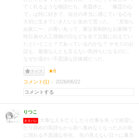
てくれるような物語たち。表題作と、「幽霊の心
で」は特に好きで、自分の本当に感じている心を
大切に生きていきたいと改めて思った。 「見知ら
ぬ夜に〜」の青い丸って、家父長制的なお家柄で
性行為や人工授精の日などを全て父親に伝えてい
たということ？であっているのかな？ ヤモリのお
話も、最後なんとも言えない気持ちになるのに、
なぜか温かい不思議な読後感だった。
★6
ナイス
コメント(1)
2026/06/22
りつこ
大事な人を亡くしたり仕事を失って絶望し
ネタバレ
たり諦めの気持ちから前へ進めなくなった人の前
に現れる不思議な存在。 先の見えない日々に暴力