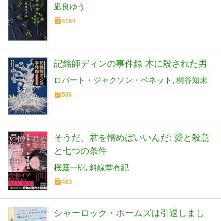
凪良ゆう
4164
記銘師ディンの事件録 木に殺された男
ロバート・ジャクソン・ベネット
桐谷知未
586
そうだ、君を憎めばいいんだ: 愛と殺意
と七つの条件
桜庭一樹
斜線堂有紀
483
シャーロック・ホームズは引退しまし