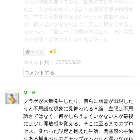
わった現象を並べてみる。世界のブレを一歩引い
たところから眺めているような非現実感が特徴的
で、中でも表題作の光るクラゲへと変貌する話
が、夜のほのかな光のように美しく切なくやるせ
なかった。「夏は〜」の男が木になり、それを主
人公が淡々と受け入れるのもよかった
★9
ナイス
コメント(0)
2026/03/02
M H
クラゲが大量発生したり、傍らに幽霊が出現した
りと不思議な現象に見舞われる８編。主眼は不思
議さではなく、何かしらうまくいかない人が最後
には少し開放感を覚える、そこに至るまでのプロ
セス。変わった設定と抱えた生活、閉塞感の手触
りある描きぶりのギャップがふわりと漂いながら