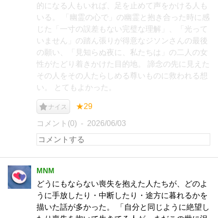
的になる人もいれば、足を止めて声をかける人も
いる。 「幽霊の心で」の幽霊と抱き合った時に感
じた「一寸の誤差もない完璧な理解」、「光って
いません」の踏ん張りが得意なジソンさんの最後
の願い、「見知らぬ夜に、私たちは」の二人の女
性がたどり着きかけた目的地。 諦念の先に見えた
その人をその人たらしめる尊いものに救われる想
い。 とてもよかった。
★29
ナイス
コメント(0)
2026/06/03
MNM
どうにもならない喪失を抱えた人たちが、どのよ
うに手放したり・中断したり・途方に暮れるかを
描いた話が多かった。 「自分と同じように絶望し