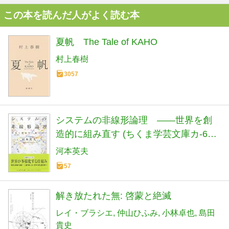
この本を読んだ人がよく読む本
夏帆 The Tale of KAHO
村上春樹
3057
システムの非線形論理 ――世界を創
造的に組み直す (ちくま学芸文庫カ-64-
1)
河本英夫
57
解き放たれた無: 啓蒙と絶滅
レイ・ブラシエ
仲山ひふみ
小林卓也
島田
貴史