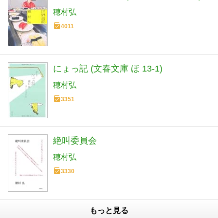
穂村弘
4011
にょっ記 (文春文庫 ほ 13-1)
穂村弘
3351
絶叫委員会
穂村弘
3330
もっと見る