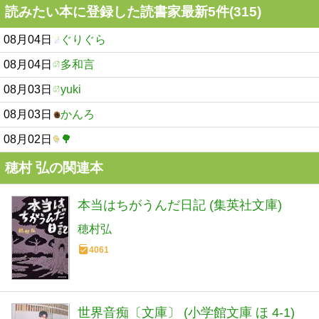
読みたい本に登録した読書家最新5件(315)
08月04日
ぐりぐら
08月04日
多和言
08月03日
yuki
08月03日
かんろ
08月02日
🌳
穂村 弘の関連本
本当はちがうんだ日記 (集英社文庫)
穂村弘
4061
世界音痴〔文庫〕 (小学館文庫 ほ 4-1)