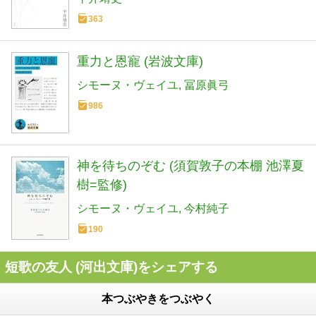
363
重力と恩寵 (岩波文庫)
シモーヌ・ヴェイユ
冨原眞弓
986
神を待ちのぞむ (須賀敦子の本棚 池澤夏
樹=監修)
シモーヌ・ヴェイユ
今村純子
190
短歌の友人 (河出文庫)をシェアする
本つぶやきをつぶやく