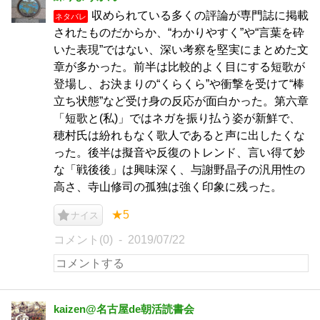
収められている多くの評論が専門誌に掲載
ネタバレ
されたものだからか、“わかりやすく”や“言葉を砕
いた表現”ではない、深い考察を堅実にまとめた文
章が多かった。前半は比較的よく目にする短歌が
登場し、お決まりの“くらくら”や衝撃を受けて“棒
立ち状態”など受け身の反応が面白かった。第六章
「短歌と(私)」ではネガを振り払う姿が新鮮で、
穂村氏は紛れもなく歌人であると声に出したくな
った。後半は擬音や反復のトレンド、言い得て妙
な「戦後後」は興味深く、与謝野晶子の汎用性の
高さ、寺山修司の孤独は強く印象に残った。
★5
ナイス
コメント(0)
2019/07/22
kaizen@名古屋de朝活読書会