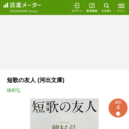
ログイン
新規登録
本を探
短歌の友人 (河出文庫)
穂村弘
感想
4