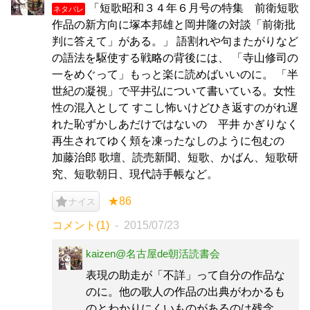
「短歌昭和３４年６月号の特集 前衛短歌
ネタバレ
作品の新方向に塚本邦雄と岡井隆の対談「前衛批
判に答えて」がある。」 語割れや句またがりなど
の語法を駆使する戦略の背後には、 「寺山修司の
一をめぐって」もっと楽に読めばいいのに。 「半
世紀の凝視」で平井弘について書いている。女性
性の混入として すこし怖いけどひき返すのがれ遅
れた恥ずかしあだけではないの 平井 かぎりなく
再生されてゆく頬を凍ったなしのように包むの
加藤治郎 歌壇、読売新聞、短歌、かばん、短歌研
究、短歌朝日、現代詩手帳など。
★86
ナイス
コメント(1)
2015/07/23
kaizen@名古屋de朝活読書会
表現の助走が「不詳」って自分の作品な
のに。他の歌人の作品の出典がわかるも
のとわかりにくいものがあるのは残念。