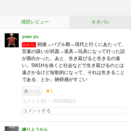
感想レビュー
ネタバレ
yuan yu.
戦後→バブル期→現代と行くにあたって、
ネタバレ
言葉の扱いが武器→道具→玩具になって行った話
が面白かった。あと、生き延びると生きるの違
い。5W1Hを抜くと社会などで生き延びるのとは
遠ざかるけど短歌的になって、それは生きること
である、とか。納得感がすごい
★1
ナイス
コメント(0)
2025/06/21
練りようかん