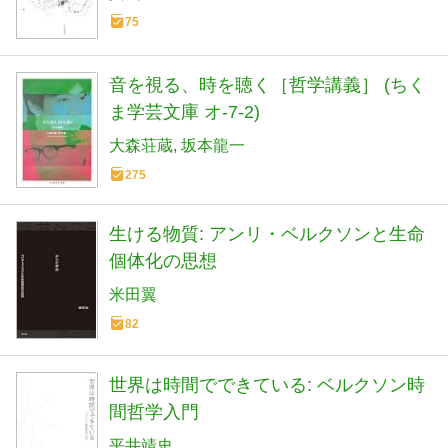
75
音を視る、時を聴く［哲学講義］ (ちく
ま学芸文庫 オ-7-2)
大森荘蔵
坂本龍一
275
生ける物質: アンリ・ベルクソンと生命
個体化の思想
米田翼
82
世界は時間でできている: ベルクソン時
間哲学入門
平井靖史