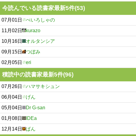
今読んでいる読書家最新5件(53)
07月01日
べいろしゃの
11月02日
kurazo
10月16日
オルタンシア
09月15日
つぼみ
02月05日
eri
積読中の読書家最新5件(96)
07月26日
ハマサキシュン
06月04日
げん
05月04日
Dr G-san
01月08日
IDEa
12月14日
ぱん