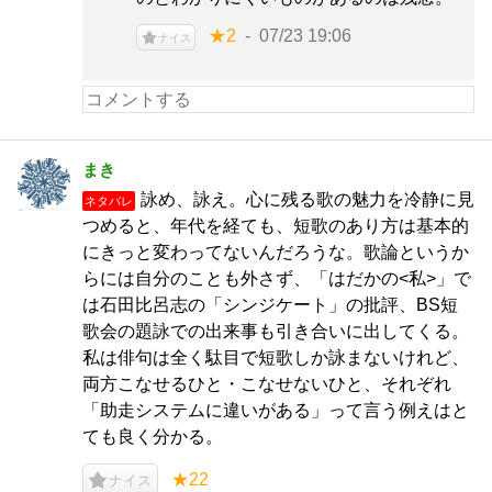
★2
07/23 19:06
ナイス
まき
詠め、詠え。心に残る歌の魅力を冷静に見
ネタバレ
つめると、年代を経ても、短歌のあり方は基本的
にきっと変わってないんだろうな。歌論というか
らには自分のことも外さず、「はだかの<私>」で
は石田比呂志の「シンジケート」の批評、BS短
歌会の題詠での出来事も引き合いに出してくる。
私は俳句は全く駄目で短歌しか詠まないけれど、
両方こなせるひと・こなせないひと、それぞれ
「助走システムに違いがある」って言う例えはと
ても良く分かる。
★22
ナイス