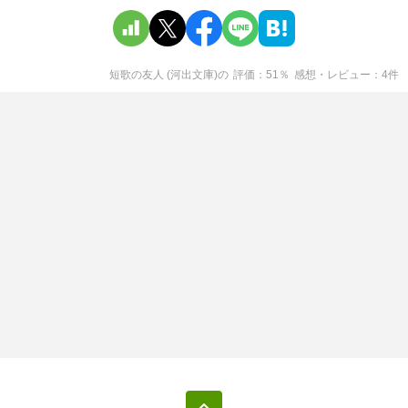
短歌の友人 (河出文庫)
の
評価
51
％
感想・レビュー
4
件