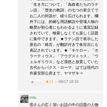
「生き方について」「為政者たちのラテ
ン語」「歴史の教訓」の七つの章立てで
お二人の対談が、繰り広げられます。欄
外下には、的確な用語解説や登場人物の
略歴が初心者にもわかるように適宜記録
されていて、検索しなくても楽しく話題
に集中できます。★ラテン語で表示した
座右の「格言」が翻訳付きで各目次にも
表記されています。★「キケロー」「ホ
ラーティウス」「アウグストゥス」「ウ
ェルギリウス」など漠然と放置していた
古代からパクス・ローマ、はては現代の
作家安部公房まで、ヤマザキ⇒
★11
06/17 18:16
ナイス
mitu
⑥さんの広く深いお話の中の話題の人物