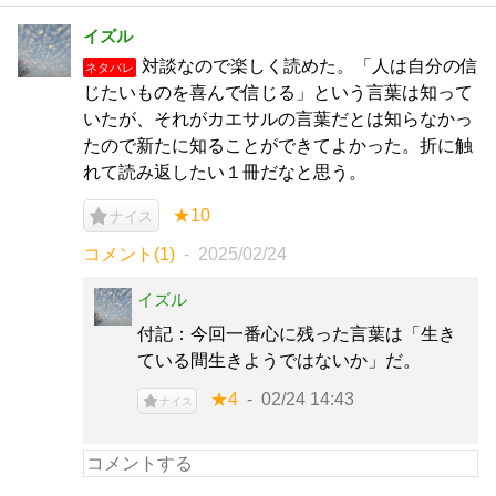
イズル
対談なので楽しく読めた。「人は自分の信
ネタバレ
じたいものを喜んで信じる」という言葉は知って
いたが、それがカエサルの言葉だとは知らなかっ
たので新たに知ることができてよかった。折に触
れて読み返したい１冊だなと思う。
★10
ナイス
コメント(1)
2025/02/24
イズル
付記：今回一番心に残った言葉は「生き
ている間生きようではないか」だ。
★4
02/24 14:43
ナイス