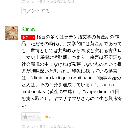
コメント(0)
2026/03/08
Kimmy
格言の多くはラテン語文学の黄金期の作
ネタバレ
品。ただその時代は、文学的には黄金期であって
も、世情としては共和政から帝政と変わる古代ロ
ーマ史上屈指の激動期。つまり、格言は不安定な
社会環境の中でなければ発芽しないものという捉
えが興味深いと思った。印象に残っている格言
は、"dimidium facti qui coepit habet（物事を始め
た人は、その半分を達成している）"、”aurea
mediocritas（黄金の中庸）"、"carpe diem（1日
を摘み取れ）。ヤマザキマリさんの半生も興味深
い。
★31
ナイス
コメント(0)
2026/02/01