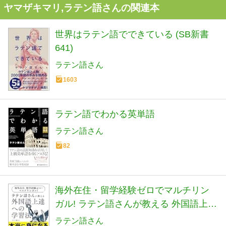
ヤマザキマリ,ラテン語さんの関連本
世界はラテン語でできている (SB新書
641)
ラテン語さん
1603
ラテン語でわかる英単語
ラテン語さん
82
海外在住・留学経験ゼロでマルチリン
ガル! ラテン語さんが教える 外国語上達
への学習法
ラテン語さん