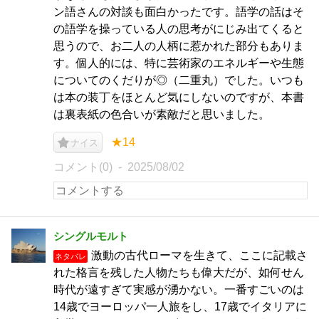
ン語さんの対談も面白かったです。語学の話はそ
の語学を操っている人の思考がにじみ出てくると
思うので、お二人の人柄に惹かれた部分もありま
す。個人的には、特に芸術家のエネルギーや生態
についてのくだりが◎（二重丸）でした。いつも
は本の装丁をほとんど気にしないのですが、本書
は裏表紙の色合いが素敵だと思いました。
★14
ナイス
コメント(0)
2025/08/02
シングルモルト
激動の古代ローマを生きて、ここに記載さ
ネタバレ
れた格言を残した人物たちも偉大だが、如何せん
時代が遠すぎて実感が湧かない。一番すごいのは
14歳でヨーロッパ一人旅をし、17歳でイタリアに