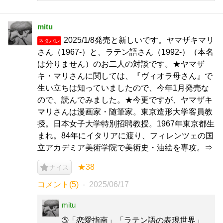
mitu
2025/1/8発売と新しいです。ヤマザキマリ
ネタバレ
さん（1967-）と、ラテン語さん（1992-）（本名
は分りません）のお二人の対談です。★ヤマザ
キ・マリさんに関しては、『ヴィオラ母さん』で
生い立ちは知っていましたので、今年1月発売な
ので、読んでみました。★今更ですが、ヤマザキ
マリさんは漫画家・随筆家。東京造形大学客員教
授。日本女子大学特別招聘教授。1967年東京都生
まれ。84年にイタリアに渡り、フィレンツェの国
立アカデミア美術学院で美術史・油絵を専攻。⇒
★38
ナイス
コメント(5)
2025/06/17
mitu
➄「恋愛指南」「ラテン語の表現世界」