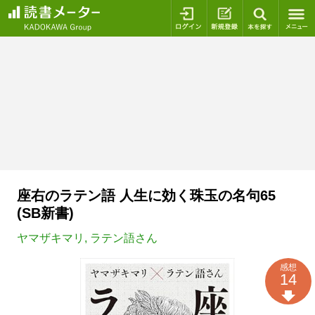
ログイン
新規登録
本を探
座右のラテン語 人生に効く珠玉の名句65
(SB新書)
ヤマザキマリ
,
ラテン語さん
感想
14