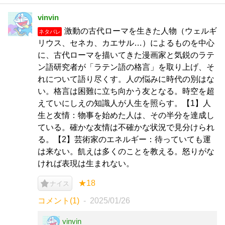
vinvin
激動の古代ローマを生きた人物（ウェルギ
ネタバレ
リウス、セネカ、カエサル…）によるものを中心
に、古代ローマを描いてきた漫画家と気鋭のラテ
ン語研究者が「ラテン語の格言」を取り上げ、そ
れについて語り尽くす。人の悩みに時代の別はな
い。格言は困難に立ち向かう友となる。時空を超
えていにしえの知識人が人生を照らす。【1】人
生と友情：物事を始めた人は、その半分を達成し
ている。確かな友情は不確かな状況で見分けられ
る。【2】芸術家のエネルギー：待っていても運
は来ない。飢えは多くのことを教える。怒りがな
ければ表現は生まれない。
★18
ナイス
コメント(1)
2025/01/26
vinvin