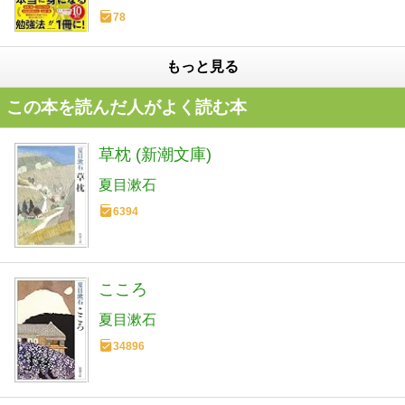
78
もっと見る
この本を読んだ人がよく読む本
草枕 (新潮文庫)
夏目漱石
6394
こころ
夏目漱石
34896