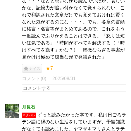
な・・・などと思いながら読んでいたが、哀しい
かな、記憶力が追い付かなくて覚えられない。こ
れで和訳された文章だけでも覚えておければ賢く
なれた気がするのにな・・・。でも、各章の冒頭
に格言・名言等がまとめてあるので、これをもう
一度読んでふりかえることはできる。「怒りは短
い狂気である」「時間がすべてを解決する（「時
はすべてを癒す」かな？）「軽微ならざる事案が
見かけは極めて穏当な形で発議された」
★7
ナイス
コメント(0)
2025/08/31
月長石
ずっと読みたかった本です。私は日ごろラ
ネタバレ
テン語に縁のない生活をしていますが、予備知識
がなくても読めました。ヤマザキマリさんとラテ