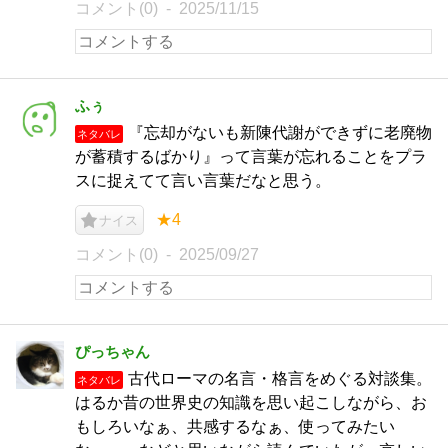
コメント(0)
2025/11/15
ふぅ
『忘却がないも新陳代謝ができずに老廃物
ネタバレ
が蓄積するばかり』って言葉が忘れることをプラ
スに捉えてて言い言葉だなと思う。
★4
ナイス
コメント(0)
2025/09/27
ぴっちゃん
古代ローマの名言・格言をめぐる対談集。
ネタバレ
はるか昔の世界史の知識を思い起こしながら、お
もしろいなぁ、共感するなぁ、使ってみたい