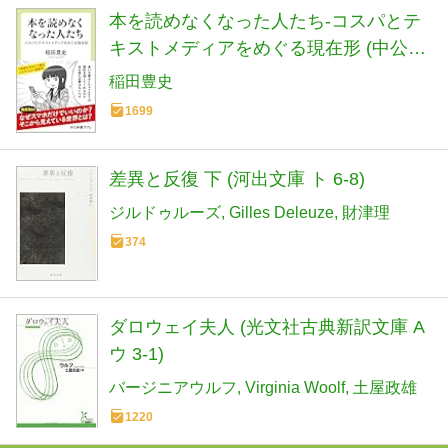
本を読めなくなった人たち-コスパとテ
キストメディアをめぐる現在形 (中公新
書ラクレ 861)
稲田豊史
1699
差異と反復 下 (河出文庫 ト 6-8)
ジルドゥルーズ
Gilles Deleuze
財津理
374
ダロウェイ夫人 (光文社古典新訳文庫 A
ウ 3-1)
バージニアウルフ
Virginia Woolf
土屋政雄
1220