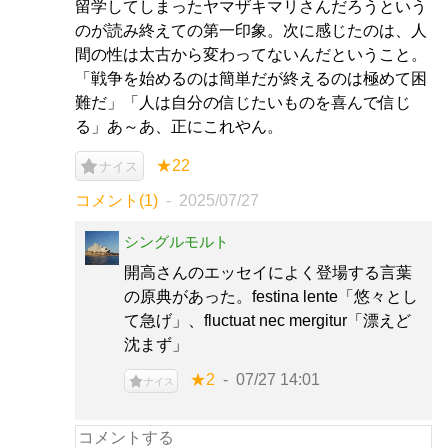
留学してしまったヤマザキマリさんだろうという
のが読み終えての第一印象。次に感じたのは、人
間の性は太古から変わってないんだということ。
「戦争を始めるのは簡単だが終えるのは極めて困
難だ」「人は自分の信じたいものを喜んで信じ
る」あ～あ、正にこれやん。
★22
ナイス
コメント(1)
2025/07/27
シングルモルト
開高さんのエッセイによく登場する言葉
の原典があった。festina lente「悠々とし
て急げ」、fluctuat nec mergitur「漂えど
沈まず」
★2
07/27 14:01
ナイス