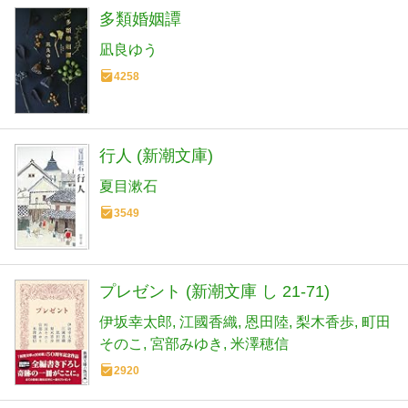
多類婚姻譚
凪良ゆう
4258
行人 (新潮文庫)
夏目漱石
3549
プレゼント (新潮文庫 し 21-71)
伊坂幸太郎
江國香織
恩田陸
梨木香歩
町田
そのこ
宮部みゆき
米澤穂信
2920