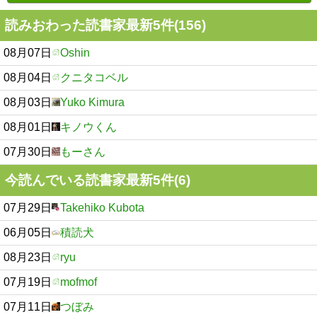
読みおわった読書家最新5件(156)
08月07日
Oshin
08月04日
クニタコベル
08月03日
Yuko Kimura
08月01日
キノウくん
07月30日
もーさん
今読んでいる読書家最新5件(6)
07月29日
Takehiko Kubota
06月05日
積読犬
08月23日
ryu
07月19日
mofmof
07月11日
つぼみ