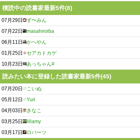
積読中の読書家最新5件(8)
07月29日
ず〜みん
07月22日
masahiroiba
06月11日
かへやん
01月25日
セアカトカゲ
10月23日
あっちゃん#
読みたい本に登録した読書家最新5件(45)
07月20日
こいぬ
05月12日
Yuri
04月03日
きなこ
03月25日
lillamy
03月17日
ロバーツ