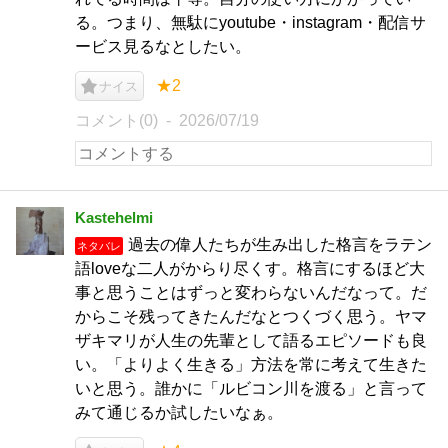
る。つまり、無駄にyoutube・instagram・配信サ
ービス見るなとしたい。
★2
ナイス
コメント(0)
2026/07/19
Kastehelmi
過去の偉人たちが生み出した格言をラテン
ネタバレ
語loveな二人がからり尽くす。格言にするほど大
事と思うことはずっと変わらないんだなって。だ
からこそ残ってきたんだなとつくづく思う。ヤマ
ザキマリが人生の先輩として語るエピソードも良
い。「よりよく生きる」方法を常に考えて生きた
いと思う。誰かに「ルビコン川を渡る」と言って
みて通じるか試したいなぁ。