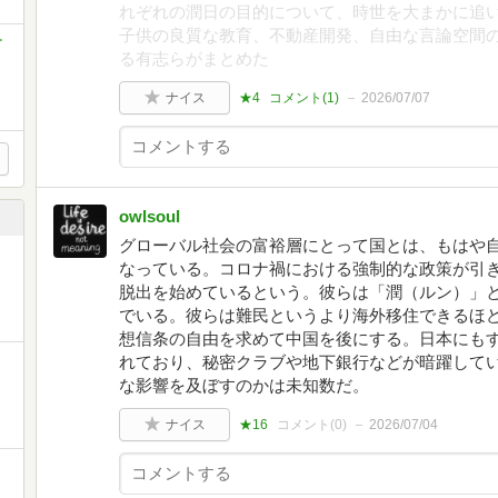
れぞれの潤日の目的について、時世を大まかに追
子供の良質な教育、不動産開発、自由な言論空間
す
る有志らがまとめた
ナイス
★4
コメント(
1
)
2026/07/07
owlsoul
グローバル社会の富裕層にとって国とは、もはや
なっている。コロナ禍における強制的な政策が引
脱出を始めているという。彼らは「潤（ルン）」
でいる。彼らは難民というより海外移住できるほ
想信条の自由を求めて中国を後にする。日本にも
れており、秘密クラブや地下銀行などが暗躍して
な影響を及ぼすのかは未知数だ。
ナイス
★16
コメント(
0
)
2026/07/04