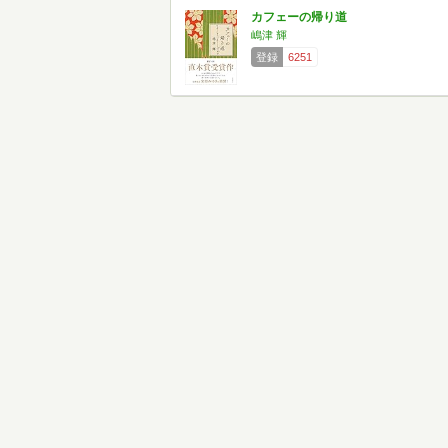
カフェーの帰り道
嶋津 輝
登録
6251