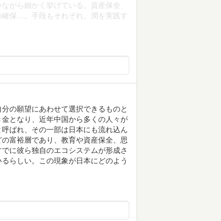
いながら細かく挙げている。資産保全、
の確保…。手段もそれぞれ。潤を実践す
自分の願望にあわせて選択できるものと
き金となり、近年中国から多くの人々が
と呼ばれ、その一部は日本にも流れ込ん
どの富裕層であり、教育や資産保全、思
すでに彼ら独自のエコシステムが形成さ
いるらしい。この現象が日本にどのよう