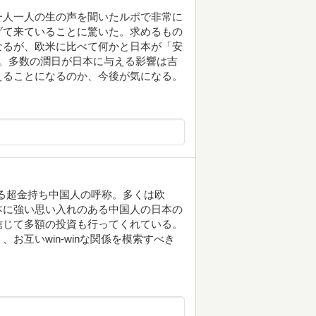
一人一人の生の声を聞いたルポで非常に
げて来ていることに驚いた。求めるもの
なるが、欧米に比べて何かと日本が「安
。多数の潤日が日本に与える影響は吉
えることになるのか、今後が気になる。
する超金持ち中国人の呼称。多くは欧
本に強い思い入れのある中国人の日本の
信じて多額の投資も行ってくれている。
お互いwin-winな関係を模索すべき