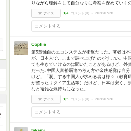
りながら理解をして自分なりに考察を深めていく
ナイス
★4
コメント(
0
)
2026/07/28
Cophie
第5章独自のエコシステムが衝撃だった。著者は本
が、日本人でここまで調べ上げたのがすごい。中
ても生きていけるのは聞いたことがあるけど、外
だった｡中国人富裕層達の考え方や金銭感覚は自分
けど。「潤」する中国人が求める者は様々（教育
が整ったリタイア生活等）だけど、日本は安く、
なと複雑な気持ちになった。
ナイス
★5
コメント(
0
)
2026/07/26
takami