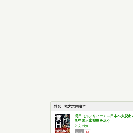
舛友 雄大の関連本
潤日（ルンリィー）―日本へ大脱出
る中国人富裕層を追う
舛友 雄大
登録
16