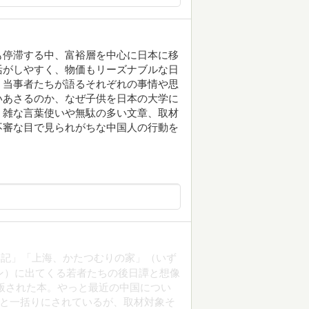
も停滞する中、富裕層を中心に日本に移
活がしやすく、物価もリーズナブルな日
。当事者たちが語るそれぞれの事情や思
いあさるのか、なぜ子供を日本の大学に
。雑な言葉使いや無駄の多い文章、取材
不審な目で見られがちな中国人の行動を
学記」「上海、かたつむりの家」（いず
ョン）に出てくる若者たちの後日譚と想像
に出版された本。やっと最近の中国につい
”と一括りにされているが、取材対象そ