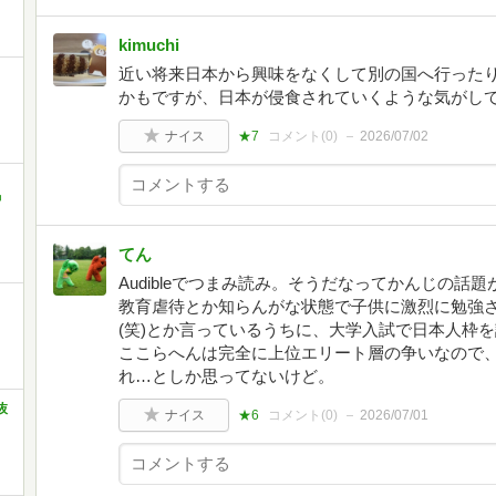
kimuchi
近い将来日本から興味をなくして別の国へ行った
かもですが、日本が侵食されていくような気がし
ナイス
★7
コメント(
0
)
2026/07/02
中
てん
Audibleでつまみ読み。そうだなってかんじの
教育虐待とか知らんがな状態で子供に激烈に勉強
(笑)とか言っているうちに、大学入試で日本人枠
ここらへんは完全に上位エリート層の争いなので
れ…としか思ってないけど。
抜
ナイス
★6
コメント(
0
)
2026/07/01