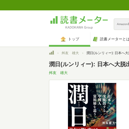
Amazo
トップ
読書メーターと
トップ
舛友 雄大
潤日(ルンリィー): 日本へ大脱出する中国
潤日(ルンリィー): 日本へ大
舛友 雄大