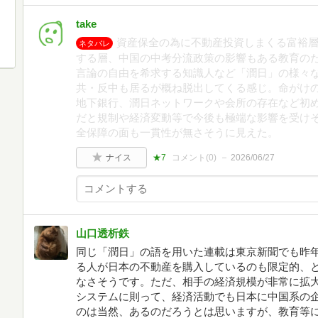
take
資産保全の為に不動産投資しまくる富裕
ネタバレ
する層、中国の中考分流政策の影響もある教育の
言論の自由を希求する知識人など「潤日」の様々
共・反中も居るが概ね脱出してくる感じ。命がけ
地下銀行、潤日ネットワークや会所の存在など初め
だと規制や経済変動等で今後も極端な影響を受け
全保障の面も一貫性が無さそうに見えた。
ナイス
★7
コメント(
0
)
2026/06/27
山口透析鉄
同じ「潤日」の語を用いた連載は東京新聞でも昨
る人が日本の不動産を購入しているのも限定的、
なさそうです。ただ、相手の経済規模が非常に拡
システムに則って、経済活動でも日本に中国系の
のは当然、あるのだろうとは思いますが、教育等