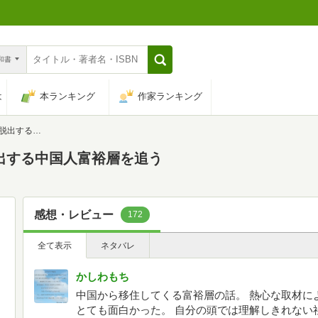
n和書
は
本ランキング
作家ランキング
人富裕層を追う
脱出する中国人富裕層を追う
感想・レビュー
172
全て表示
ネタバレ
かしわもち
中国から移住してくる富裕層の話。 熱心な取材に
とても面白かった。 自分の頭では理解しきれない