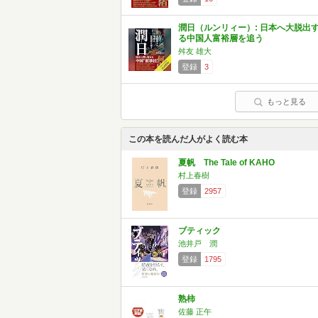
潤日（ルンリィー）: 日本へ大脱出
る中国人富裕層を追う
舛友 雄大
登録
3
もっと見る
この本を読んだ人がよく読む本
夏帆 The Tale of KAHO
村上春樹
登録
2957
ブティック
池井戸 潤
登録
1795
熟柿
佐藤 正午