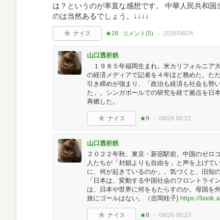
は？というのが率直な感想です。 中華人民共和国
のは当然あるでしょう。↓↓↓↓
ナイス
★28
コメント(
5
)
2026/06/26
山口透析鉄
１９８５年福岡生まれ。米カリフォルニア大
の経済メディアで記者を４年ほど務めた。た
引き締めが強まり、「政治も経済も社会も勢
た」。シンガポールでの研究を経て拠点を日
再燃した。
ナイス
★9
06/26 00:22
山口透析鉄
２０２２年秋、東京・新宿駅前。中国のゼロ
人たちが「封鎖よりも自由を」と声を上げて
に、何が起きているのか」。気づくと、旧知
「日本は、変動する中国社会のフロントライ
は、日本や世界に何をもたらすのか。母国を
旅にゴールはない。（吉岡桂子)
https://book.
ナイス
★8
06/26 00:23