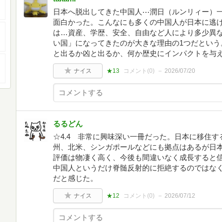
日本へ脱出してきた中国人⋯潤日（ルンリィー）
面白かった。こんなにも多くの中国人が日本に逃
は…資産、学歴、安全、自由など人により多少異
い国」になってきたのが大きな理由の1つだという
と出るか凶と出るか、何か歴史にインパクトを与
ナイス
★13
コメント(
0
)
2026/07/20
るるどん
☆4.4 非常に興味深い一冊だった。日本に移住
州、北米、シンガポールなどにも拠点はあるが日
評価は物凄く高く、今後も間違いなく成長すると
中国人というだけ脊髄反射的に拒絶するのではなく、
だと感じた。
ナイス
★12
コメント(
0
)
2026/07/12