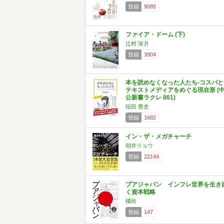
登録
9085
ファイア・ドーム (下)
辻村 深月
登録
3904
本を読めなくなった人たち-コスパと
テキストメディアをめぐる現在形 (
公新書ラクレ 861)
稲田 豊史
登録
1682
イン・ザ・メガチャーチ
朝井リョウ
登録
22144
プアジャパン インフレ世界を生き
く資本戦略
橘玲
登録
147