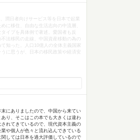
層、潤日者向けサービス等を日本で起業
ために移住、自由な生活志向の中流層、
なタイプを具体例で著述。愛国者も反
の不法移民の走線、中国資産移動の為の
て知った。人口10億人の全体主義国家
そうに思うが、日本の移民政策や経済安
年末にありましたので、中国から来てい
とあり、そこはこの本でも大きくは違わ
大されてきているので、現代資本主義の
企業や個人が色々と流れ込んできている
に関しては日本を過大評価しているので