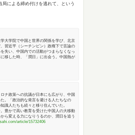
当局による締め付けを逃れて、という
学大学院で中国と世界の関係を学び、北京
だ、習近平（シーチンピン）政権下で言論の
いを失い、中国内での活動がつまらなくなっ
本に移した時、「潤日」に出会う。中国熱が
コロナ政策への抗議が日本にも広がり、中国
いた。「政治的な発言を避ける人たちなの
の知識人たちも続々と移り住んでいた。
ン。豊かで高い教育を受けた中国人の大移動
外から変える力になりうるのか、潤日を追う
asahi.com/article/15732406