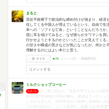
まると
習近平政権下で政治的な締め付けが強まり、経済
住してくる中国人が増えているという。自由で生
本への「ソフトな亡命」ということなんだろうか
惑に耳を傾けてみると、なぜ彼らがタワマンを買
行かせようとするのかといったことが見えてくる
の甘さや構成の荒さなどが気になったが、何かと
理解するのにはよい本だと思う。
ナイス
★28
コメント(
0
)
2026/07/12
ミルクショップコーヒー
少し前に読んだ「北京大学てなもんや留
ネタバレ
す
れも2007年前後の中国が舞台。後者はフィクシ
しながら読んだ。2023年頃から取材し2025年
ての本が読めた、という気持ち。副題では“富裕層