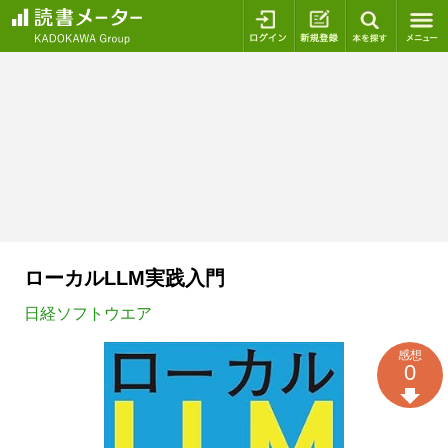
ログイン
新規登録
本を探
ローカルLLM実践入門
日経ソフトウエア
感想
0