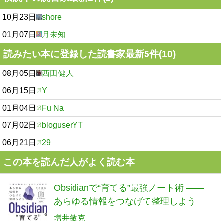
10月23日
shore
01月07日
月未知
読みたい本に登録した読書家最新5件(10)
08月05日
西田健人
06月15日
Y
01月04日
Fu Na
07月02日
bloguserYT
06月21日
29
この本を読んだ人がよく読む本
Obsidianで“育てる”最強ノート術 ——
あらゆる情報をつなげて整理しよう
増井敏克