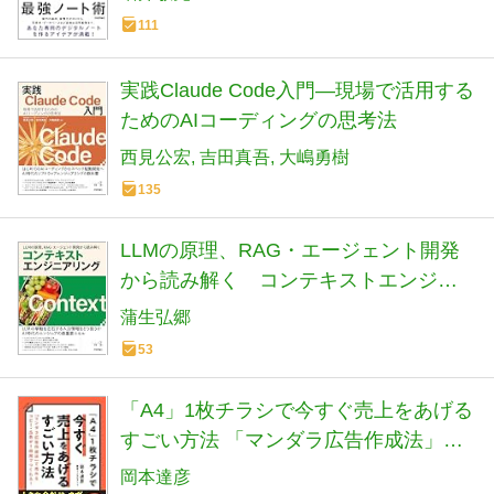
111
実践Claude Code入門―現場で活用する
ためのAIコーディングの思考法
西見公宏
吉田真吾
大嶋勇樹
135
LLMの原理、RAG・エージェント開発
から読み解く コンテキストエンジニ
アリング (エンジニア選書)
蒲生弘郷
53
「A4」1枚チラシで今すぐ売上をあげる
すごい方法 「マンダラ広告作成法」で
売れるコピー・広告が1時間でつくれる!
岡本達彦