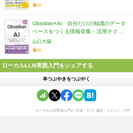
30
Obsidian×AI 自分だけの知識のデータ
ベースをつくる情報収集・活用テクニ
ック
山口大陽
30
ローカルLLM実践入門をシェアする
本つぶやきをつぶやく
ローカルLLM実践入門
の
評価
17
％
感想・レビュー
0
件