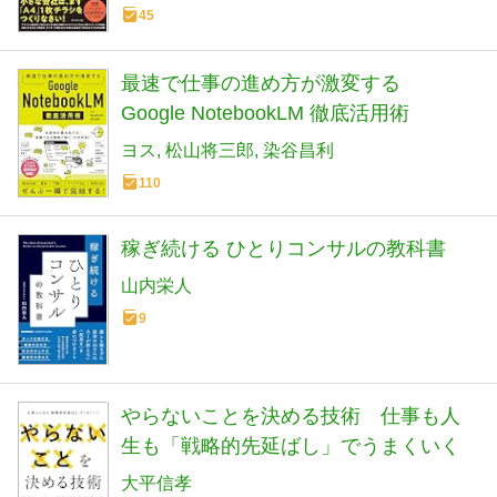
45
最速で仕事の進め方が激変する
Google NotebookLM 徹底活用術
ヨス
松山将三郎
染谷昌利
110
稼ぎ続ける ひとりコンサルの教科書
山内栄人
9
やらないことを決める技術 仕事も人
生も「戦略的先延ばし」でうまくいく
大平信孝