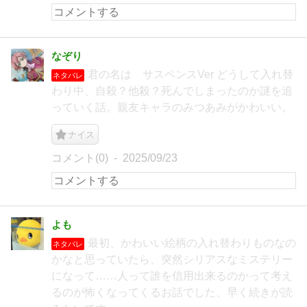
なぞり
君の名は サスペンスVer どうして入れ替
ネタバレ
わり中、自殺？他殺？死んでしまったのか謎を追
っていく話。親友キャラのみつあみがかわいい。
ナイス
コメント(0)
2025/09/23
よも
最初、かわいい絵柄の入れ替わりものなの
ネタバレ
かなと思っていたら、突然シリアスなミステリー
になって……人って誰を信用出来るのかって考え
るのが怖くなってくるお話でした、早く続きが読