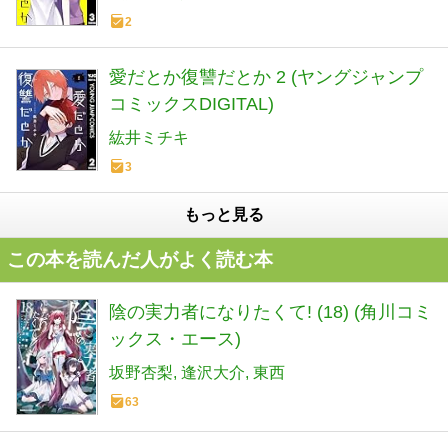
2
愛だとか復讐だとか 2 (ヤングジャンプ
コミックスDIGITAL)
紘井ミチキ
3
もっと見る
この本を読んだ人がよく読む本
陰の実力者になりたくて! (18) (角川コミ
ックス・エース)
坂野杏梨
逢沢大介
東西
63