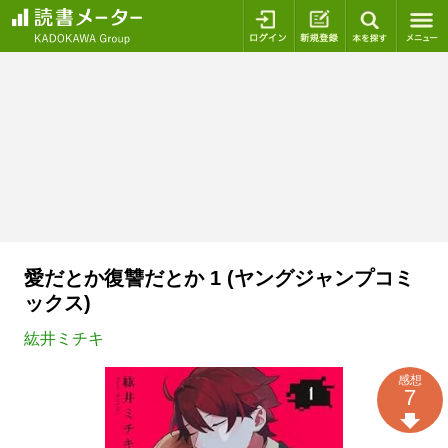
ログイン
新規登録
本を探
愛だとか復讐だとか 1 (ヤングジャンプコミ
ックス)
紘井ミチキ
感想
7