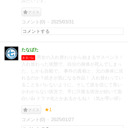
みたいです。
ナイス
コメント(0)
2025/03/31
たなばた
男女の入れ替わりから始まるサスペンス！
ネタバレ
入れ替わった状態で、自分の身体が死んでしまっ
た。しかも自殺で。 事件の真相と、元の身体に戻
れるのか？続きが気になる作品！ 入れ替わってい
ることをバレないように、そして誰を信じて良い
かわからない状況で、手に汗握る状況が続いて面
白い👍 ドラマ化とかあるかもね！（気が早い🤣）
★1
ナイス
コメント(0)
2025/01/27