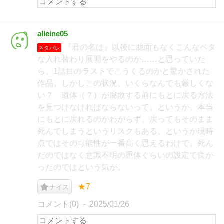
alleine05
『君の名は』以後に臆面もなくこんなベタ
ネタバレ
な入れ替わり展開をやるのか……と思っていた
ら、1話目のラストでこうくるのかと驚かされた
作品。しかしこの状況、いくらなんでも厳しくな
い？ 遺体（？）が腐敗する前にもとに戻る方法
を見つけなければならないって。というか、本当
にもとに戻れるのかわからず、戻ってもそのまま
死んでしまうというリスクもある、というか現時
点ではその可能性が一番高く思えるわけで。死ん
だのではなく意識不明の重体ぐらいの設定で良か
ったのではという気が。
★7
ナイス
コメント(0)
2025/01/26