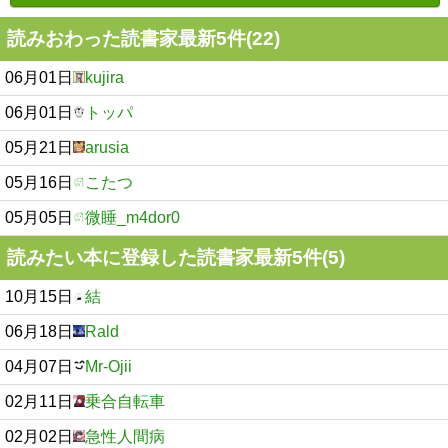
読みおわった読書家最新5件(22)
06月01日
kujira
06月01日
トッパ
05月21日
arusia
05月16日
こたつ
05月05日
微睡_m4dor0
読みたい本に登録した読書家最新5件(5)
10月15日
結
06月18日
Rald
04月07日
Mr-Ojii
02月11日
乗合自転車
02月02日
急性人間病