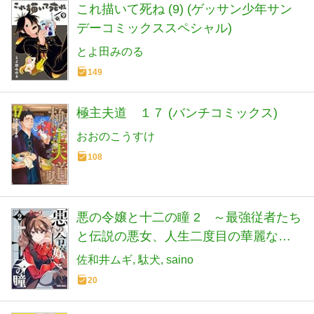
これ描いて死ね (9) (ゲッサン少年サン
デーコミックススペシャル)
とよ田みのる
149
極主夫道 １７ (バンチコミックス)
おおのこうすけ
108
悪の令嬢と十二の瞳 2 ～最強従者たち
と伝説の悪女、人生二度目の華麗なる
無双録～ (ガルドコミックス)
佐和井ムギ
駄犬
saino
20