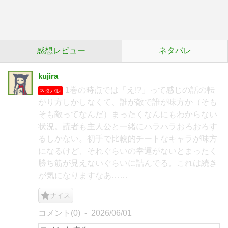
感想レビュー
ネタバレ
kujira
1巻の時点では「え!?」って感じの話の転
ネタバレ
がり方しかしなくて、誰が敵で誰が味方か（そも
そも敵ってなんだ）まったくなんにもわからない
状況。読者も主人公と一緒にハラハラおろおろす
るしかない。初手で比較的チートなキャラが味方
になるけど、それぐらいの幸運がないとまったく
勝ち筋が見えないぐらいに詰んでる。これは続き
が気になりますなあ……
ナイス
コメント(0)
2026/06/01