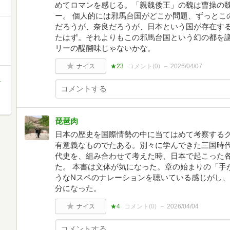
めてロマンを感じる。「親魏倭王」の魏は曹操の
ー。 個人的には邪馬台国がどこか問題、ずっとこ
だろうが、奈良だろうが、日本という国が存在す
たはず。それよりもこの邪馬台国という幻の都を
リーの醍醐味じゃないかな。
ナイス
★23
コメント(
0
)
2026/04/07
町
琵琶肉
日本の歴史を国際情勢の中に当てはめて考察する
有意義なものでたある。別々に学んできた三国時
代史を、組み合わせて考えた時、日本で起こった
た。 本書は文体が気になった。章の始まりの「手
うなNスペのナレーションを聴いている感じがし
分になった。
ナイス
★4
コメント(
0
)
2026/04/04