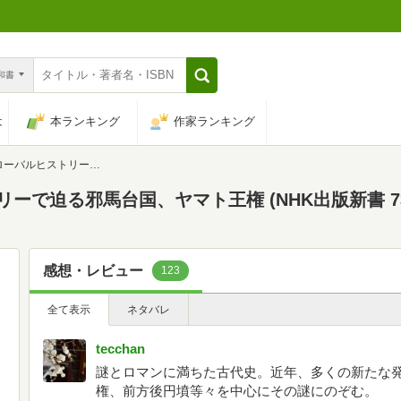
n和書
は
本ランキング
作家ランキング
邪馬台国、ヤマト王権 (NHK出版新書 735)
ーで迫る邪馬台国、ヤマト王権 (NHK出版新書 73
感想・レビュー
123
全て表示
ネタバレ
tecchan
謎とロマンに満ちた古代史。近年、多くの新たな
権、前方後円墳等々を中心にその謎にのぞむ。