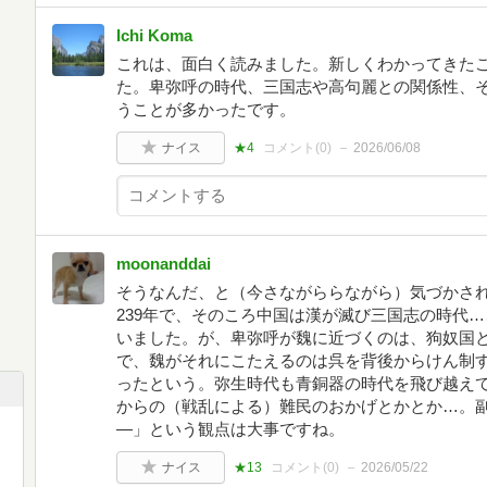
Ichi Koma
これは、面白く読みました。新しくわかってきた
た。卑弥呼の時代、三国志や高句麗との関係性、
うことが多かったです。
ナイス
★4
コメント(
0
)
2026/06/08
moonanddai
そうなんだ、と（今さながららながら）気づかさ
239年で、そのころ中国は漢が滅び三国志の時代
いました。が、卑弥呼が魏に近づくのは、狗奴国
で、魏がそれにこたえるのは呉を背後からけん制
ったという。弥生時代も青銅器の時代を飛び越え
からの（戦乱による）難民のおかげとかとか…。
―」という観点は大事ですね。
ナイス
★13
コメント(
0
)
2026/05/22