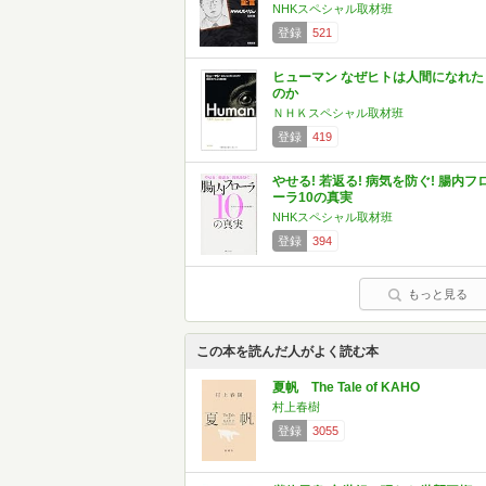
NHKスペシャル取材班
登録
521
ヒューマン なぜヒトは人間になれた
のか
ＮＨＫスペシャル取材班
登録
419
やせる! 若返る! 病気を防ぐ! 腸内フ
ーラ10の真実
NHKスペシャル取材班
登録
394
もっと見る
この本を読んだ人がよく読む本
夏帆 The Tale of KAHO
村上春樹
登録
3055