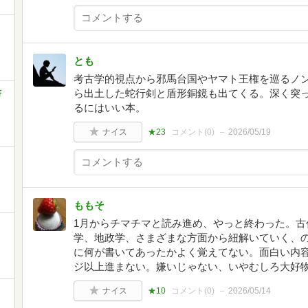
とも
考古学的視点から邪馬台国やヤマト王権を巡るノ
ら出土した蛇行剣と盾形銅鏡も出てくる。深く突
書
るにはいい本。
ナイス
★23
コメント(
0
)
2026/05/19
ももそ
1月からチマチマと読み進め、やっと終わった。古
学、地政学、さまざまな方面から紐解いていく、
に何が書いてあったかよく覚えてない。面白い内容
ジ以上進まない。嫌いじゃない、いやむしろ大好
ナイス
★10
コメント(
0
)
2026/05/14