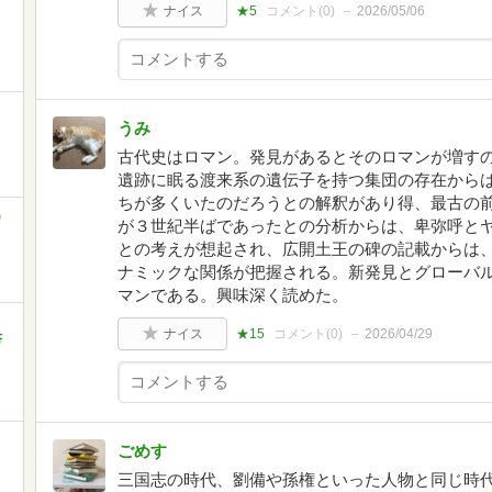
ナイス
★5
コメント(
0
)
2026/05/06
うみ
古代史はロマン。発見があるとそのロマンが増す
遺跡に眠る渡来系の遺伝子を持つ集団の存在から
ちが多くいたのだろうとの解釈があり得、最古の
)
が３世紀半ばであったとの分析からは、卑弥呼と
との考えが想起され、広開土王の碑の記載からは
ナミックな関係が把握される。新発見とグローバ
マンである。興味深く読めた。
」
ナイス
★15
コメント(
0
)
2026/04/29
書
ごめす
三国志の時代、劉備や孫権といった人物と同じ時