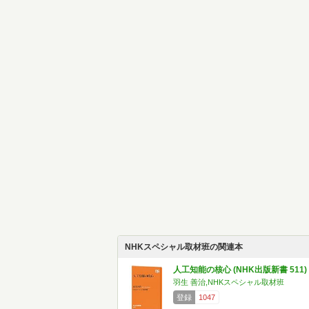
NHKスペシャル取材班の関連本
人工知能の核心 (NHK出版新書 511)
羽生 善治,NHKスペシャル取材班
登録
1047