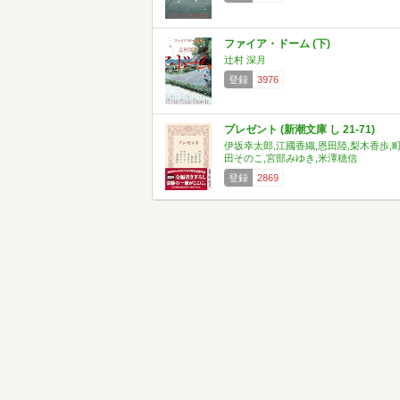
ファイア・ドーム (下)
辻村 深月
登録
3976
プレゼント (新潮文庫 し 21-71)
伊坂幸太郎,江國香織,恩田陸,梨木香歩,
田そのこ,宮部みゆき,米澤穂信
登録
2869