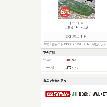
形式：新書
出版社：NHK出版
試し読みする
※電子書籍ストアBOOK☆WALKERへ移動します
本の詳細
登録数
498
登録
ページ数
272
ページ
書店で詳細を見る