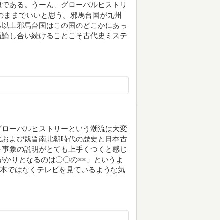
魏である。うーん、グローバルヒストリ
のままでいいと思う。邪馬台国が九州
る以上邪馬台国はこの国のどこかにあっ
議論し合い続けることこそ古代史ミステ
グローバルヒストリーという潮流は大変
代および魏晋南北朝時代の歴史と日本古
各事象の説明がとても上手くつくと感じ
がかりとなるのは〇〇の××」というよ
、本ではなくテレビを見ているような気