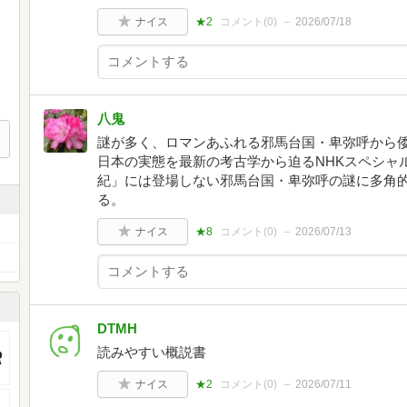
ナイス
★2
コメント(
0
)
2026/07/18
八鬼
謎が多く、ロマンあふれる邪馬台国・卑弥呼から
日本の実態を最新の考古学から迫るNHKスペシャ
紀」には登場しない邪馬台国・卑弥呼の謎に多角
る。
ナイス
★8
コメント(
0
)
2026/07/13
DTMH
読みやすい概説書
ナイス
★2
コメント(
0
)
2026/07/11