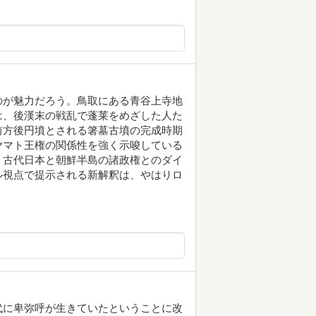
のが魅力だろう。鳥取にある青谷上寺地
は、後漢末の戦乱で蓬莱をめざした人た
前方後円墳とされる箸墓古墳の完成時期
ヤマト王権の関係性を強く示唆している
、古代日本と朝鮮半島の諸政権とのダイ
ル視点で提示される新解釈は、やはりロ
代に卑弥呼が生きていたということに改