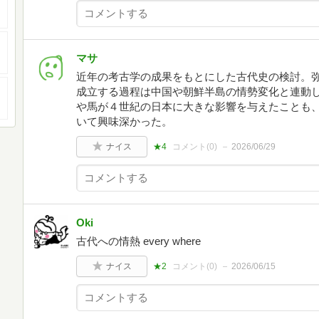
マサ
近年の考古学の成果をもとにした古代史の検討。
成立する過程は中国や朝鮮半島の情勢変化と連動
や馬が４世紀の日本に大きな影響を与えたことも
いて興味深かった。
ナイス
★4
コメント(
0
)
2026/06/29
Oki
古代への情熱 every where
ナイス
★2
コメント(
0
)
2026/06/15