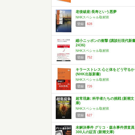
老後破産:長寿という悪夢
NHKスペシャル取材班
登録
828
縮小ニッポンの衝撃 (講談社現代新
2436)
NHKスペシャル取材班
登録
752
キラーストレス 心と体をどう守るか
(NHK出版新書)
NHKスペシャル取材班
登録
726
超常現象: 科学者たちの挑戦 (新潮文
庫)
NHKスペシャル取材班
登録
627
未解決事件 グリコ・森永事件捜査員
300人の証言 (新潮文庫)