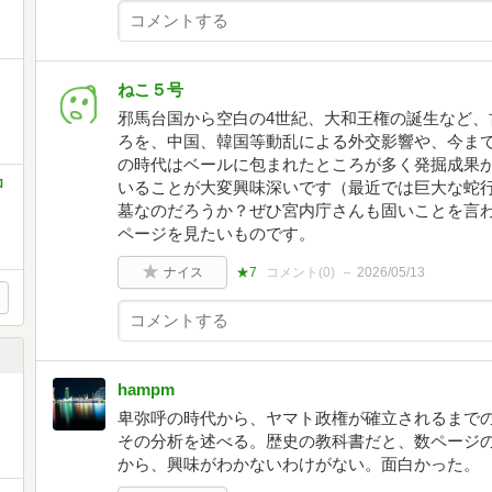
ねこ５号
邪馬台国から空白の4世紀、大和王権の誕生など、
ろを、中国、韓国等動乱による外交影響や、今ま
の時代はベールに包まれたところが多く発掘成果
ロ
いることが大変興味深いです（最近では巨大な蛇
墓なのだろうか？ぜひ宮内庁さんも固いことを言わ
ページを見たいものです。
ナイス
★7
コメント(
0
)
2026/05/13
hampm
卑弥呼の時代から、ヤマト政権が確立されるまで
その分析を述べる。歴史の教科書だと、数ページの
から、興味がわかないわけがない。面白かった。