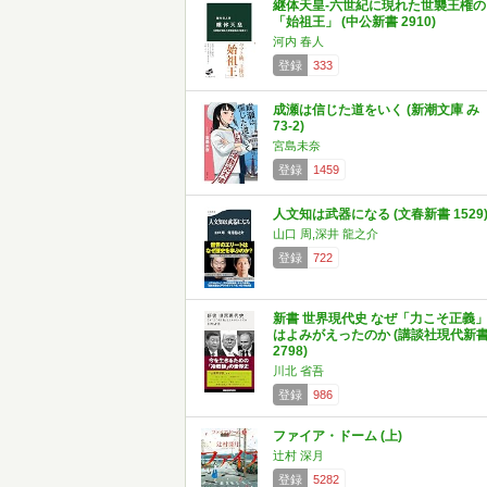
継体天皇-六世紀に現れた世襲王権の
「始祖王」 (中公新書 2910)
河内 春人
登録
333
成瀬は信じた道をいく (新潮文庫 み
73-2)
宮島未奈
登録
1459
人文知は武器になる (文春新書 1529
山口 周,深井 龍之介
登録
722
新書 世界現代史 なぜ「力こそ正義
はよみがえったのか (講談社現代新
2798)
川北 省吾
登録
986
ファイア・ドーム (上)
辻村 深月
登録
5282