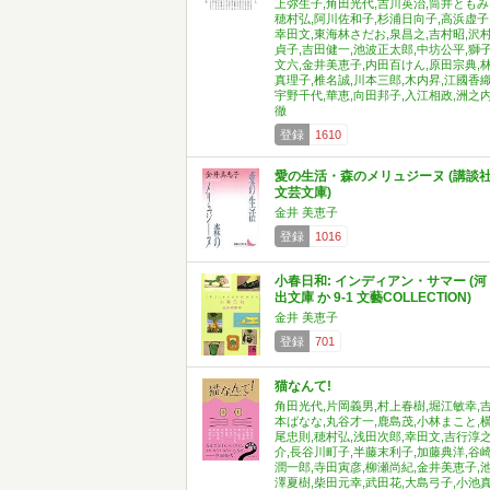
上弥生子,角田光代,吉川英治,筒井ともみ
穂村弘,阿川佐和子,杉浦日向子,高浜虚子
幸田文,東海林さだお,泉昌之,吉村昭,沢
貞子,吉田健一,池波正太郎,中坊公平,獅
文六,金井美恵子,内田百けん,原田宗典,
真理子,椎名誠,川本三郎,木内昇,江國香織
宇野千代,華恵,向田邦子,入江相政,洲之
徹
登録
1610
愛の生活・森のメリュジーヌ (講談
文芸文庫)
金井 美恵子
登録
1016
小春日和: インディアン・サマー (河
出文庫 か 9-1 文藝COLLECTION)
金井 美恵子
登録
701
猫なんて!
角田光代,片岡義男,村上春樹,堀江敏幸,
本ばなな,丸谷才一,鹿島茂,小林まこと,
尾忠則,穂村弘,浅田次郎,幸田文,吉行淳
介,長谷川町子,半藤末利子,加藤典洋,谷
潤一郎,寺田寅彦,柳瀬尚紀,金井美恵子,
澤夏樹,柴田元幸,武田花,大島弓子,小池