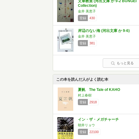
文章教室 (河出文庫 か 9-2 BUNGEI
Collection)
金井 美恵子
登録
430
岸辺のない海 (河出文庫 か 9-6)
金井 美恵子
登録
381
もっと見る
この本を読んだ人がよく読む本
夏帆 The Tale of KAHO
村上春樹
登録
2918
イン・ザ・メガチャーチ
朝井リョウ
登録
22100