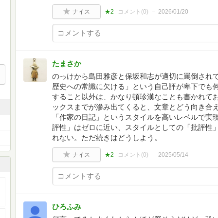
ナイス
★2
コメント(
0
)
2026/01/20
たまさか
のっけから島田雅彦と保坂和志が適切に罵倒され
歴史への常識に欠ける」という自己評が卑下でも
すること以外は、かなり頓珍漢なことも書かれて
ックスまでが滲み出てくると、文章とどう向き合
「作家の日記」というスタイルを高いレベルで実
評性」はゼロに近い、スタイルとしての「批評性
れない。ただ続きはどうしよう。
ナイス
★2
コメント(
0
)
2025/05/14
ひろふみ