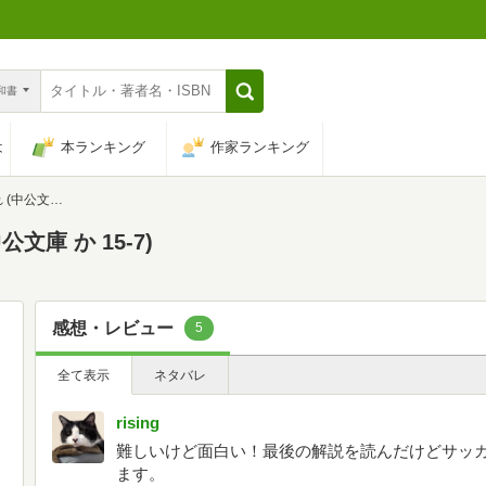
n和書
は
本ランキング
作家ランキング
か 15-7)
文庫 か 15-7)
感想・レビュー
5
全て表示
ネタバレ
rising
難しいけど面白い！最後の解説を読んだけどサッ
ます。