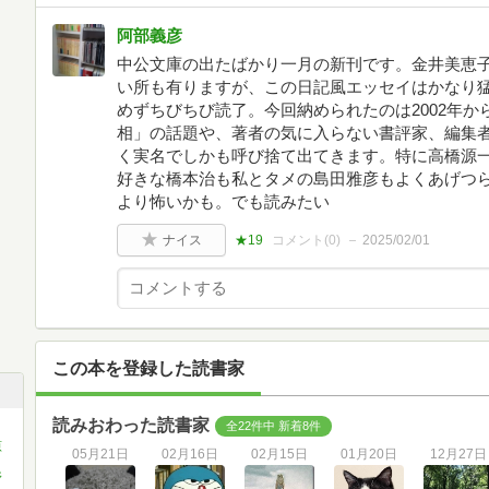
阿部義彦
中公文庫の出たばかり一月の新刊です。金井美恵
い所も有りますが、この日記風エッセイはかなり
めずちびちび読了。今回納められたのは2002年か
相」の話題や、著者の気に入らない書評家、編集
く実名でしかも呼び捨て出てきます。特に高橋源
好きな橋本治も私とタメの島田雅彦もよくあげつ
より怖いかも。でも読みたい
ナイス
★19
コメント(
0
)
2025/02/01
この本を登録した読書家
読みおわった読書家
全22件中 新着8件
原
05月21日
02月16日
02月15日
01月20日
12月27日
野