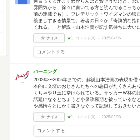
何言ってるかよくわからんほど賢そうだけど、恐
雰囲気から、徐々に書いてる方と読んでるこっちが
前の連載でも）。フレデリック・ワイズマンの映
羨ましすぎる情景で。著者の日々が「奇跡的な指
くれる。」と解説・山本浩貴が記す気持ちに大い
ナイス
★1
コメント(
0
)
2025/04/06
バーニング
2002年〜2005年までの、解説山本浩貴の表現
本的に文壇のおじさんたちへの悪口がたくさんあ
くちゃやり玉に挙げられている。サッカーＷ杯の話
話題になるとちょうど小泉政権期と被っているな
や感情をとにかく書きなぐって記録しておきたい
ナイス
★1
コメント(
0
)
2025/02/03