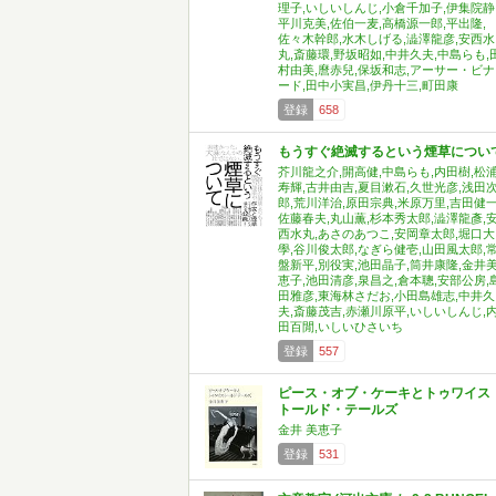
理子,いしいしんじ,小倉千加子,伊集院静
平川克美,佐伯一麦,高橋源一郎,平出隆,
佐々木幹郎,水木しげる,澁澤龍彦,安西水
丸,斎藤環,野坂昭如,中井久夫,中島らも,
村由美,麿赤兒,保坂和志,アーサー・ビナ
ード,田中小実昌,伊丹十三,町田康
登録
658
もうすぐ絶滅するという煙草につい
芥川龍之介,開高健,中島らも,内田樹,松
寿輝,古井由吉,夏目漱石,久世光彦,浅田
郎,荒川洋治,原田宗典,米原万里,吉田健一
佐藤春夫,丸山薫,杉本秀太郎,澁澤龍彥,
西水丸,あさのあつこ,安岡章太郎,堀口大
學,谷川俊太郎,なぎら健壱,山田風太郎,
盤新平,別役実,池田晶子,筒井康隆,金井
恵子,池田清彦,泉昌之,倉本聰,安部公房,
田雅彦,東海林さだお,小田島雄志,中井久
夫,斎藤茂吉,赤瀬川原平,いしいしんじ,
田百閒,いしいひさいち
登録
557
ピース・オブ・ケーキとトゥワイス
トールド・テールズ
金井 美恵子
登録
531