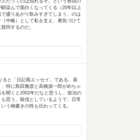
い人だってのは知れるぞ。という巻頭の
馴染んで面白くなってくる（20年以上
画で盛りあがり飲みすぎてしまう、のは
針（中略）として私を支え、勇気づけて
に賛同するのだ。
を借りると「日記風エッセイ」である。基
り、特に島田雅彦と高橋源一郎がめちゃ
を聞くと2002年だなと思うし、政治の
とも思う。殺伐としているようで、日常
という物書きの性も伝わってくる。