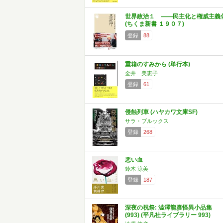
世界政治１ ――民主化と権威主義
(ちくま新書 １９０７)
登録
88
重箱のすみから (単行本)
金井 美恵子
登録
61
侵蝕列車 (ハヤカワ文庫SF)
サラ・ブルックス
登録
268
悪い血
鈴木 涼美
登録
187
深夜の祝祭: 澁澤龍彥怪異小品集
(993) (平凡社ライブラリー 993)