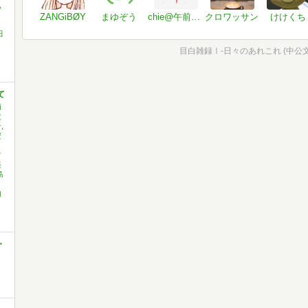
,
ZANGiBØY
まゆぞう
chie@午前三時のシンデレラ
クロワッサン
けけくち
田
目白雑録Ⅰ-日々のあれこれ (中公文庫 
て
浦
次
,
安
常
美
島
内
・