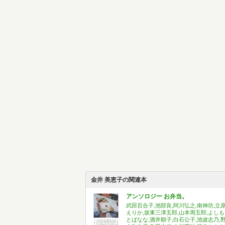
金井 美恵子の関連本
アンソロジー お弁当。
武田百合子,池部良,阿川弘之,南伸坊,立
えりか,坂東三津五郎,山本周五郎,よしも
とばなな,酒井順子,白石公子,池波志乃,