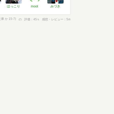
ほっこり
moot
みづき
か 15-7)
の
評価
45
感想・レビュー
5
％
件