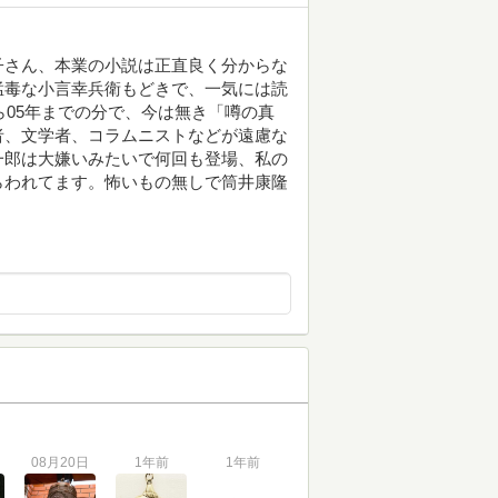
子さん、本業の小説は正直良く分からな
猛毒な小言幸兵衛もどきで、一気には読
ら05年までの分で、今は無き「噂の真
者、文学者、コラムニストなどが遠慮な
一郎は大嫌いみたいで何回も登場、私の
らわれてます。怖いもの無しで筒井康隆
08月20日
1年前
1年前