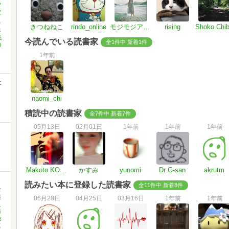
,
,
村
子
きつねねこ
rindo_online
モジモジアニキ🏳️‍🌈🏳️‍⚧️🍉
rising
Shoko Chi
林
,
今読んでいる読書家
全1件中 新着1件
内
1年前
社
naomi_chi
積読中の読書家
全7件中 新着7件
05月13日
02月01日
1年前
1年前
1年前
Makoto KOVaSHIX
かすみ
yunomi
Dr G-san
akrutm
読みたい本に登録した読書家
全11件中 新着8件
吉
横
06月28日
04月25日
03月16日
1年前
1年前
之
崎
池
真