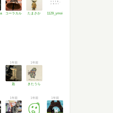
ba
コーラカル
たまさか
1129_ymoi
1年前
1年前
匙
きたうら
1年前
1年前
1年前