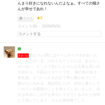
んまり好きになれないんだよなぁ。すべての猫さ
んが幸せであれ！
★9
ナイス
コメント(0)
2026/05/31
瞭
私たち人間にはゲームやスマホがあった
ネタバレ
り、友人がいる。けれどもペットには、あなたし
かいない。どこかで目にしたそんな言葉を思い出
す話から、今回はスタートです。 猫の命の短さ、
喪失感。そういったものが丁寧に書かれていて、
猫が心に沁みる。毎話読むたび、自分と暮らして
くれている愛猫のことを考えてしまいました。自
分は本当にこの子を幸せにできているのかと自問
して涙してしまう。そんな第四巻でした。