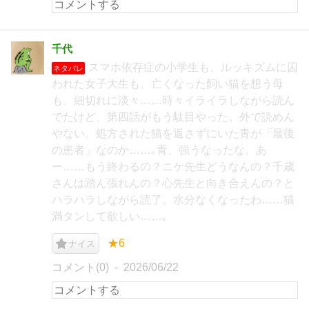
千代
スマホ依存症の小学生も、ルッキズムに囚
ネタバレ
われた女子大生も、亡くなった飼い猫を想う母
も、細切れに淡々……時々イライラしながら読ん
でたけど、第四話がもう駄目やった。外で読めん
やない。処方された猫を返さずにいた青が「最後
の患者」なのか……｡青、強うなったな。あ
ー……もう終わるの？ニケ先生どうなんの？千歳
さんは踏ん張れんの？心先生と向き合えんの？と
ハラハラしながら読了。水分なくなったわ……猫
満タンして欲しい……｡
★6
ナイス
コメント(0)
2026/06/22