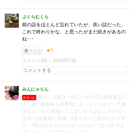
ぷくらむくら
前の話をほとんど忘れていたが、良い話だった。
これで終わりかな、と思ったがまだ続きがあるの
ね･･･
★5
ナイス
コメント(0)
2026/07/18
みんにゃりん
青とシロ再び！借りパクの罪は椎名彬宛？
ネタバレ
え、遂に椎名彬も診察室に入っちゃうの？！千歳
さんとシロが退場してしまいそうなところで"心
先生"が診察室に登場。5巻もすぐに読みたいです
が、6巻が出ることがわかってるので次の巻では