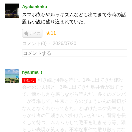
Ayakankoku
スマホ依存やルッキズムなども出てきて今時の話
題も小説に盛り込まれていた。
★11
ナイス
コメント(0)
2026/07/20
nyanma_t
引き続き4巻を読む。1巻に出てきた建設
ネタバレ
会社のご夫婦と、3巻に出てきた鳥井青が出てき
て、懐かしさを感じながら読んだ。多くのメンバ
ーが登場して、中京こころのびょういんの周辺が
なんとなくわかってきた。とぼけたニケ先生とし
っかり者の千歳さんの掛け合いがいい。背骨を長
くして待つ、ムカムカして毛玉を吐きそう等、猫
らしい表現が笑える。不幸な事件で散り散りにな