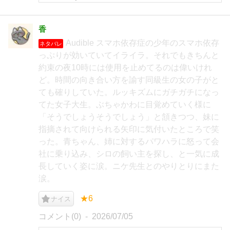
香
Audible スマホ依存症の少年のスマホ依存
ネタバレ
っぷりが効いていてイライラ。それでもきちんと
約束の夜10時には使用を止めてるのは偉いけれ
ど。時間の向き合い方を諭す同級生の女の子がと
ても確りしていた。ルッキズムにガチガチになっ
てた女子大生。ぶちゃかわに目覚めていく様に
「そうでしょうそうでしょう」と頷きつつ、妹に
指摘されて向けられる矢印に気付いたところで笑
った。青ちゃん、姉に対するパワハラに怒って会
社に乗り込み、シロの飼い主を探し、と一気に成
長していく姿に涙。ニケ先生とのやりとりにまた
涙。
★6
ナイス
コメント(0)
2026/07/05