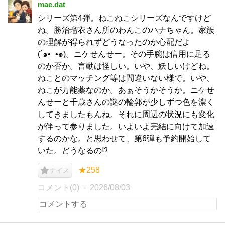
mae.dat
シリーズ第4弾。ねこねこシリーズなんですけど
ね。勝治瑠衣さん所のわんこのハナちゃん。家族
の理解が得られずどうなったのか心配だよ
(´๑•_•๑)。ニケせんせー。その手腕は信用に足る
のか否か。言動は怪しい。いや、妖しいけどね。
ねことのマッチング等は間違いない様で。いや、
ねこが万能薬なのか。あぁそうかそうか。ニケせ
んせーと千歳さんの謎の輪郭が少しずつ色を濃く
してきましたもんね。それに周辺の状況にも変化
が伴って参りました。いよいよ完結に向けて加速
するのかな。と思わせて、第6弾も予約開始して
いた。どうなるの⁉︎
★258
ナイス
コメント(0)
2026/08/03