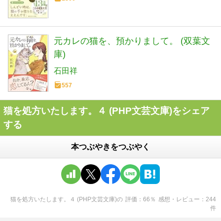
元カレの猫を、預かりまして。 (双葉文
庫)
石田祥
557
猫を処方いたします。４ (PHP文芸文庫)をシェア
する
本つぶやきをつぶやく
猫を処方いたします。４ (PHP文芸文庫)
の
評価
66
％
感想・レビュー
244
件