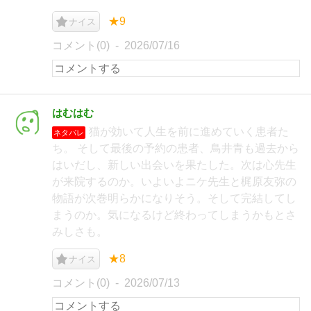
★9
ナイス
コメント(0)
2026/07/16
はむはむ
猫が効いて人生を前に進めていく患者た
ネタバレ
ち。 そして最後の予約の患者、鳥井青も過去から
はいだし、新しい出会いを果たした。次は心先生
が来院するのか。いよいよニケ先生と梶原友弥の
物語が次巻明らかになりそう。そして完結してし
まうのか。気になるけど終わってしまうかもとさ
みしさも。
★8
ナイス
コメント(0)
2026/07/13