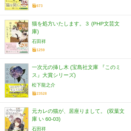
673
猫を処方いたします。３ (PHP文芸文
庫)
石田祥
1259
一次元の挿し木 (宝島社文庫 『このミ
ス』大賞シリーズ)
松下龍之介
23528
元カレの猫が、居座りまして。 (双葉文
庫 い 60-03)
石田祥