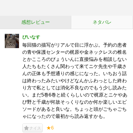
感想レビュー
ネタバレ
びいなす
毎回猫の描写がリアルで目に浮かぶ。予約の患者
の青や保護センターの梶原や金ネックレスの椎名
とかこころのびょういんに直接悩みを相談しない
人たちもたくさん関わって来てニケ先生や千歳さ
んの正体も予想通りの感じになった。いちおう話
は終わったみたいやけどなんかふわっとした終わ
り方で私としては消化不良なのでもう少し読みた
い。まだ5巻6巻と続くらしいので梶原とニケやあ
び野と千歳が何故そっくりなのか何か楽しいエピ
ソードがあると良いな。ちょっと頭がごちゃごち
ゃになったので最初から読み返すかも。
★6
ナイス