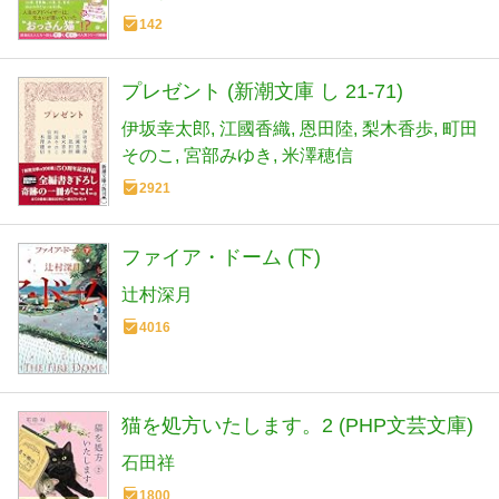
142
プレゼント (新潮文庫 し 21-71)
伊坂幸太郎
江國香織
恩田陸
梨木香歩
町田
そのこ
宮部みゆき
米澤穂信
2921
ファイア・ドーム (下)
辻村深月
4016
猫を処方いたします。2 (PHP文芸文庫)
石田祥
1800