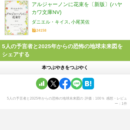
アルジャーノンに花束を〔新版〕(ハヤ
カワ文庫NV)
ダニエル・キイス
小尾芙佐
24158
5人の予言者と2025年からの恐怖の地球未来図を
シェアする
本つぶやきをつぶやく
5人の予言者と2025年からの恐怖の地球未来図
の
評価
100
％
感想・レビュ
ー
1
件