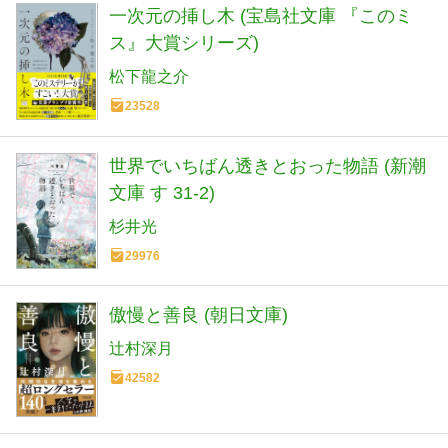
一次元の挿し木 (宝島社文庫 『このミ
ス』大賞シリーズ)
松下龍之介
23528
世界でいちばん透きとおった物語 (新潮
文庫 す 31-2)
杉井光
29976
傲慢と善良 (朝日文庫)
辻村深月
42582