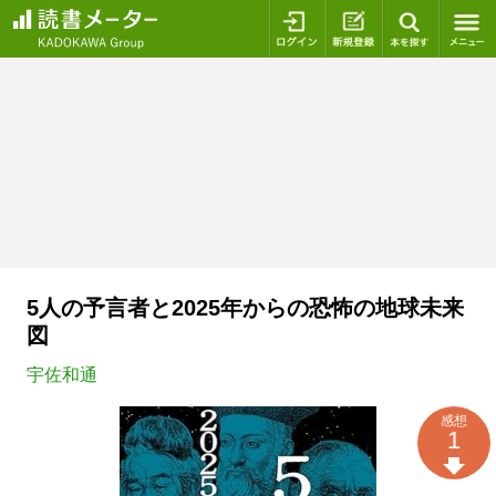
ログイン
新規登録
本を探
5人の予言者と2025年からの恐怖の地球未来
図
宇佐和通
感想
1