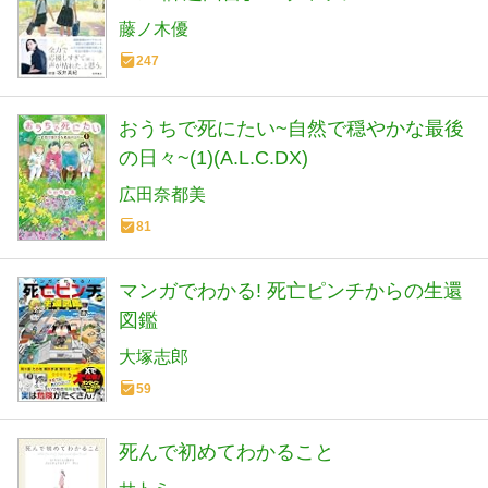
藤ノ木優
247
おうちで死にたい~自然で穏やかな最後
の日々~(1)(A.L.C.DX)
広田奈都美
81
マンガでわかる! 死亡ピンチからの生還
図鑑
大塚志郎
59
死んで初めてわかること