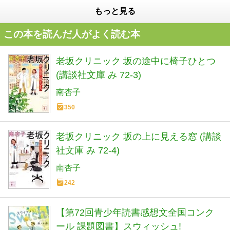
もっと見る
この本を読んだ人がよく読む本
老坂クリニック 坂の途中に椅子ひとつ
(講談社文庫 み 72-3)
南杏子
350
老坂クリニック 坂の上に見える窓 (講談
社文庫 み 72-4)
南杏子
242
【第72回青少年読書感想文全国コンク
ール 課題図書】スウィッシュ!