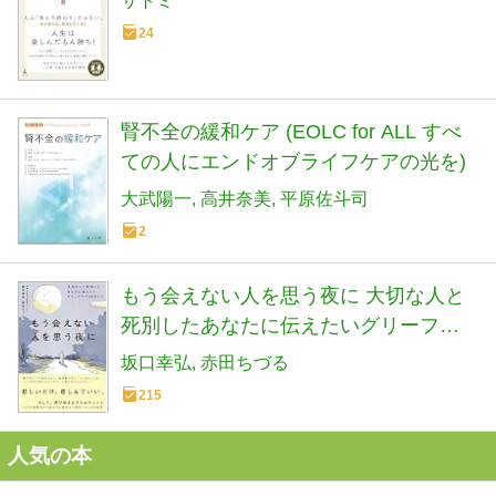
サトミ
24
腎不全の緩和ケア (EOLC for ALL すべ
ての人にエンドオブライフケアの光を)
大武陽一
高井奈美
平原佐斗司
2
もう会えない人を思う夜に 大切な人と
死別したあなたに伝えたいグリーフケ
ア２８のこと
坂口幸弘
赤田ちづる
215
人気の本