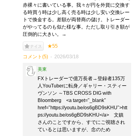
赤裸々に書いている事。我々が円を外貨に交換す
る時買う時は少し高く売る時は少し安い交換レー
トで換金する。差額が両替商の儲け。トレーダー
がやってるのも似た様な事。ただし取り引き額が
圧倒的に大きい。→
★55
ナイス
コメント(5)
2026/03/18
美東
FXトレーダーで億万長者→登録者135万
人YouTuberに転身／ギャリー・スティー
ヴンソン ～TBS CROSS DIG with
Bloomberg <a target="_blank"
href="https://youtu.be/os6gBD9sKHU">htt
ps://youtu.be/os6gBD9sKHU</a> 文鎮
さんのことですから、すでにご視聴され
ているとは思いますが、念のため