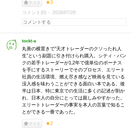
★3
ナイス
コメント(0)
2026/07/28
tockt-a
丸善の横置きで”天才トレーダーのクソったれ人
生”という副題に引き付けられ購入。シティ・バン
クの若手トレーダーが1,2年で億単位のボーナス
を手にするストーリーでそのプロセス、エリート
社員の生活環境、燃え尽き感など映画を見ている
没入感を味わうことができる面白い本である。後
半は日本、特に東京での生活に多くの記述が割か
れ、日本人の自分にとっては親しみやすかった。
エリートトレーダーの事実を本人の言葉で知るこ
とができる一冊であった。
★2
ナイス