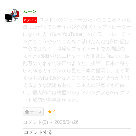
ムーン
ロンドンのゲットーみたいなところ？から
ネタバレ
成り上がってシティバンクのFXトップトレーダー
になった人（現在YouTuber）の自伝。トレーディ
ングでこうやってこんなに儲けたんだぜ的な話は
中心ではなく、職場やプライベートでの周囲の
人々との関わりのエピソードが非常に面白い。波
乱万丈でまるで映画のようだ。後半、日本に移り
いわゆるガイジンから見た日本の描写も、よく聞
く話もあれば意外なところでなるほどそうかと思
えるような話題もあり、日本人の視点でも面白
い。個人的には終盤のシティバンクからのイグジ
ット攻防が興味深かった。
★2
ナイス
コメント(0)
2026/04/26