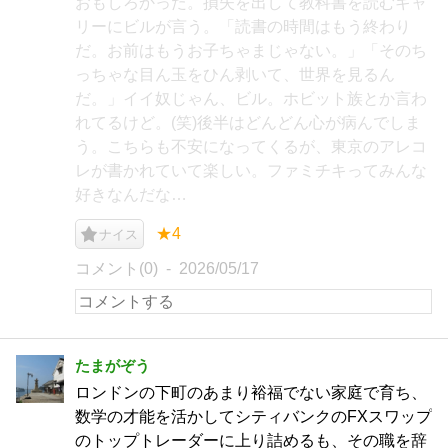
おもしろかった。損失を出して教科書を読むギャ
リーにビルが言う。「読書の時間はもう終わり
だ。お前はもうお子ちゃまじゃない。」「そのち
っちゃな目ん玉をひん剥いて、世界を見るん
だ。」イイ奴じゃん、ビル。ホビット族とか言わ
れてるけど。(笑)後半はどんどん心が病んでしま
う。こちらも不安になってくるが、東京のアレコ
レが書かれていて楽しい。ファミチキってみんな
好きなんだな…
★4
ナイス
コメント(0)
2026/05/17
たまがぞう
ロンドンの下町のあまり裕福でない家庭で育ち、
数学の才能を活かしてシティバンクのFXスワップ
のトップトレーダーに上り詰めるも、その職を辞