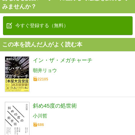
みませんか？
今すぐ登録する（無料）
この本を読んだ人がよく読む本
イン・ザ・メガチャーチ
朝井リョウ
22105
斜め45度の処世術
小川哲
686