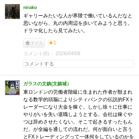
nirako
ギャリーみたいな人が界隈で働いているんだなと
思いながら、丸の内周辺を歩いてみようと思う。
ドラマ化したら見てみたい。
★1
ナイス
コメント(0)
2026/04/08
ガラスの文鎮(文鎮城）
東ロンドンの労働者階級に生まれた作者が類まれ
なる数学的頭脳によりシティバンクの伝説的FXト
レーダーになり大金を稼ぐ。しかし徐々に仕事に
やりがいを失い退職しようとする。会社は稼ぐや
つは辞めさせたくない。そこで起きるすったもん
だ。が全編を通しての流れだ。何が面白いと言う
とFXトレーディングって一体何をしているのかを