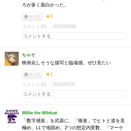
ろが多く面白かった。
★6
ナイス
コメント(0)
2026/06/08
ちゃそ
映画化しそうな描写と臨場感。ぜひ見たい
★1
ナイス
コメント(0)
2026/05/31
Willie the Wildcat
「数字感覚」を武器に、「嗅覚」でヒトと道を見
極め、LLで地固め。2つの想定内変数、「マーケ