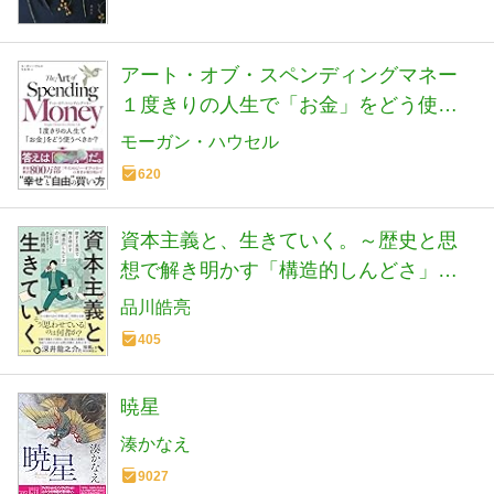
アート・オブ・スペンディングマネー
１度きりの人生で「お金」をどう使う
べきか？
モーガン・ハウセル
620
資本主義と、生きていく。～歴史と思
想で解き明かす「構造的しんどさ」の
正体
品川皓亮
405
暁星
湊かなえ
9027