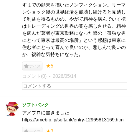
すまでの顛末を描いたノンフィクション。リーマ
ンショック後の世界経済を崩壊し続けると見越し
て利益を得るものの、やがて精神を病んでいく様
はトレーディングの世界の闇を感じさせる。精神
を病んだ著者が東京勤務になった際の「孤独な男
にとって東京は最高の場所」という感想は東京に
住む者にとって喜んで良いのか、悲しんで良いの
か、複雑な気持ちになった。
★5
ナイス
コメント(0)
2026/05/14
ソフトバンク
アメブロに書きました
https://ameblo.jp/softank/entry-12965813169.html
★3
ナイス