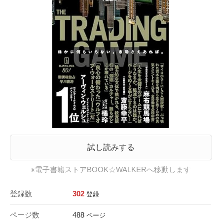
試し読みする
※電子書籍ストアBOOK☆WALKERへ移動します
登録数
302
登録
ページ数
488
ページ