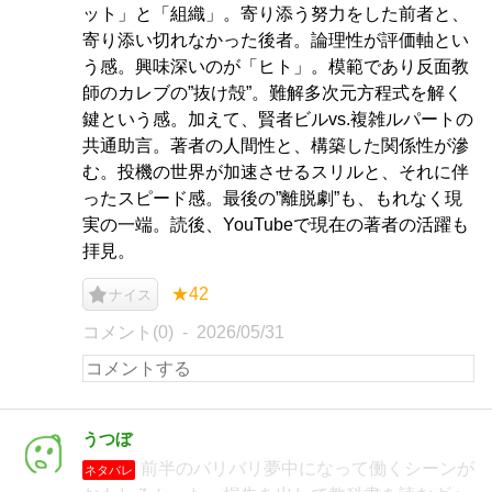
ット」と「組織」。寄り添う努力をした前者と、
寄り添い切れなかった後者。論理性が評価軸とい
う感。興味深いのが「ヒト」。模範であり反面教
師のカレブの”抜け殻”。難解多次元方程式を解く
鍵という感。加えて、賢者ビルvs.複雑ルパートの
共通助言。著者の人間性と、構築した関係性が滲
む。投機の世界が加速させるスリルと、それに伴
ったスピード感。最後の”離脱劇”も、もれなく現
実の一端。読後、YouTubeで現在の著者の活躍も
拝見。
★42
ナイス
コメント(0)
2026/05/31
うつぼ
前半のバリバリ夢中になって働くシーンが
ネタバレ