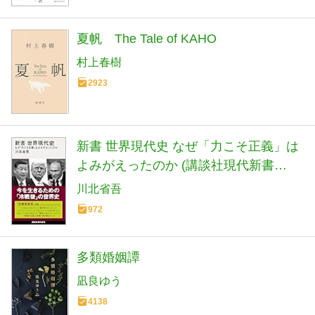
夏帆 The Tale of KAHO
村上春樹
2923
新書 世界現代史 なぜ「力こそ正義」は
よみがえったのか (講談社現代新書
2798)
川北省吾
972
多類婚姻譚
凪良ゆう
4138