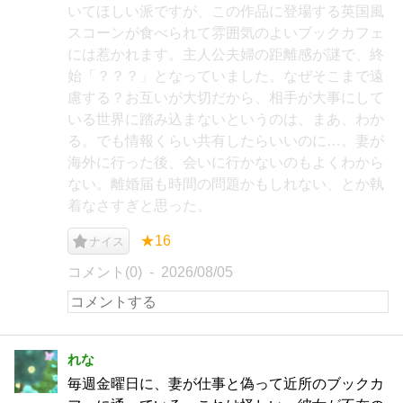
いてほしい派ですが、この作品に登場する英国風
スコーンが食べられて雰囲気のよいブックカフェ
には惹かれます。主人公夫婦の距離感が謎で、終
始「？？？」となっていました。なぜそこまで遠
慮する？お互いが大切だから、相手が大事にして
いる世界に踏み込まないというのは、まあ、わか
る。でも情報くらい共有したらいいのに…。妻が
海外に行った後、会いに行かないのもよくわから
ない。離婚届も時間の問題かもしれない、とか執
着なさすぎと思った。
★16
ナイス
コメント(0)
2026/08/05
れな
毎週金曜日に、妻が仕事と偽って近所のブックカ