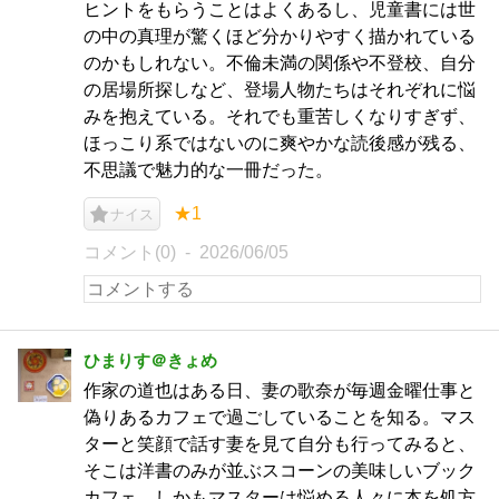
ヒントをもらうことはよくあるし、児童書には世
の中の真理が驚くほど分かりやすく描かれている
のかもしれない。不倫未満の関係や不登校、自分
の居場所探しなど、登場人物たちはそれぞれに悩
みを抱えている。それでも重苦しくなりすぎず、
ほっこり系ではないのに爽やかな読後感が残る、
不思議で魅力的な一冊だった。
★1
ナイス
コメント(0)
2026/06/05
ひまりす＠きょめ
作家の道也はある日、妻の歌奈が毎週金曜仕事と
偽りあるカフェで過ごしていることを知る。マス
ターと笑顔で話す妻を見て自分も行ってみると、
そこは洋書のみが並ぶスコーンの美味しいブック
カフェ。しかもマスターは悩める人々に本を処方