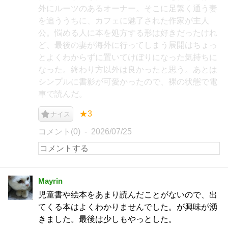
外にルーツのあるオーナー。そこに足繁く通う妻
を追ううちに、カフェに魅了された作家が主人
公。悩める人に本を処方する形は好きだったけれ
ど、最後の妻が海外に行ってしまう展開はちょっ
とよくわからずに置いてけぼりになった気持ちに
なった。終わり方以外は良かったと思う。あとは
シンプルに書影が可愛かったので、裸の状態で電
車で読んだ。
★3
ナイス
コメント(0)
2026/07/25
Mayrin
児童書や絵本をあまり読んだことがないので、出
てくる本はよくわかりませんでした。が興味が湧
きました。最後は少しもやっとした。