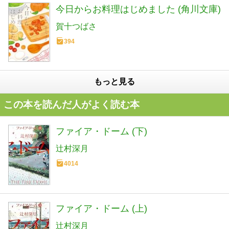
今日からお料理はじめました (角川文庫)
賀十つばさ
394
もっと見る
この本を読んだ人がよく読む本
ファイア・ドーム (下)
辻村深月
4014
ファイア・ドーム (上)
辻村深月