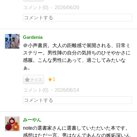
コメント(0)
2026/06/20
Gardenia
＠小声書房。大人の距離感で展開される、日常ミ
ステリー。男性陣の自分の気持ちのひそやかさに
感服。こんな男性にあって、過ごしてみたいな
ぁ。
★1
ナイス
コメント(0)
2026/06/14
みーやん
noteの選書家さんに選書していただいた本です。
感想はただ一言。男はなんであんなの嫉妬深いん