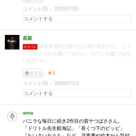
コメント(0)
2026/07/15
星羅
接客業適性は限りなく低い自分でも、こう
ネタバレ
いうカフェなら働いてみたい。ただし佐藤(ではな
い)はアカン。
★1
ナイス
コメント(0)
2026/07/13
anna
バニラな毎日に続き2作目の賀十つばささん。
「ドリトル先生航海記」「長くつ下のピッピ」
「ちいさいおうち」など、児童書や絵本から気付