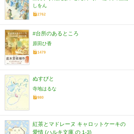
しをん
2762
#台所のあるところ
原田ひ香
1479
ぬすびと
寺地はるな
980
紅茶とマドレーヌ キャロットケーキの
愛情 (ハルキ文庫 の 1-3)