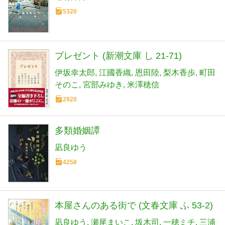
5320
プレゼント (新潮文庫 し 21-71)
伊坂幸太郎
江國香織
恩田陸
梨木香歩
町田
そのこ
宮部みゆき
米澤穂信
2920
多類婚姻譚
凪良ゆう
4258
本屋さんのある街で (文春文庫 ふ 53-2)
凪良ゆう
瀬尾まいこ
坂木司
一穂ミチ
三浦