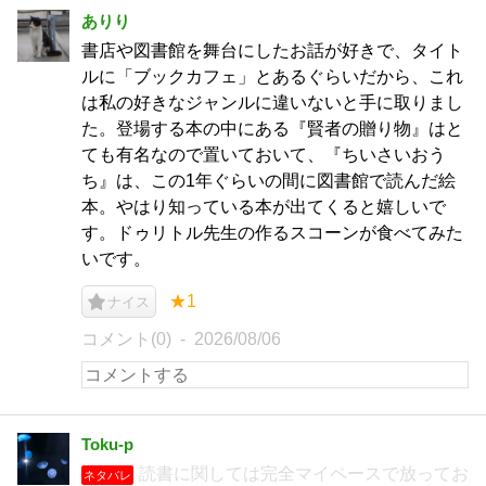
ありり
書店や図書館を舞台にしたお話が好きで、タイト
ルに「ブックカフェ」とあるぐらいだから、これ
は私の好きなジャンルに違いないと手に取りまし
た。登場する本の中にある『賢者の贈り物』はと
ても有名なので置いておいて、『ちいさいおう
ち』は、この1年ぐらいの間に図書館で読んだ絵
本。やはり知っている本が出てくると嬉しいで
す。ドゥリトル先生の作るスコーンが食べてみた
いです。
★1
ナイス
コメント(0)
2026/08/06
Toku-p
読書に関しては完全マイペースで放ってお
ネタバレ