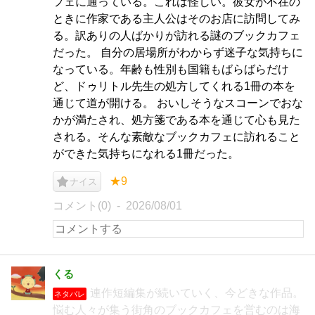
フェに通っている。これは怪しい。彼女が不在の
ときに作家である主人公はそのお店に訪問してみ
る。訳ありの人ばかりが訪れる謎のブックカフェ
だった。 自分の居場所がわからず迷子な気持ちに
なっている。年齢も性別も国籍もばらばらだけ
ど、ドゥリトル先生の処方してくれる1冊の本を
通じて道が開ける。 おいしそうなスコーンでおな
かが満たされ、処方箋である本を通じて心も見た
される。そんな素敵なブックカフェに訪れること
ができた気持ちになれる1冊だった。
★9
ナイス
コメント(0)
2026/08/01
くる
連作短編集が続いていく、今どきな作品。
ネタバレ
悩む人々が集う街角のブックカフェを営むのは海