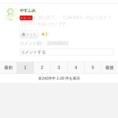
やすふみ
一気に読了。「Cafe B&Y」のようなカフ
ネタバレ
ェに早く出会いたいです。
★1
ナイス
コメント(0)
2026/05/23
最初
1
2
3
4
5
最後
全242件中 1-20 件を表示