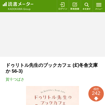
ログイン
新規登録
本を探
ドゥリトル先生のブックカフェ (幻冬舎文庫
か 56-3)
賀十つばさ
感想
242