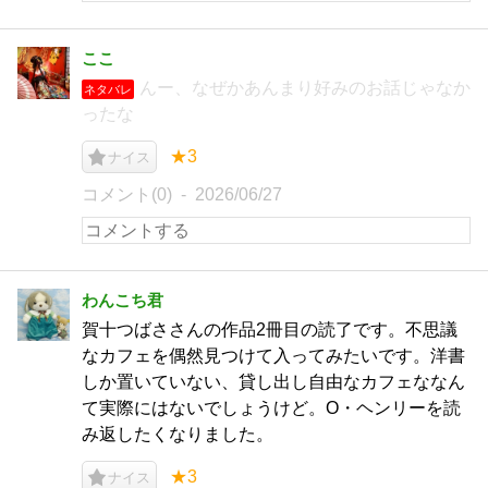
ここ
んー、なぜかあんまり好みのお話じゃなか
ネタバレ
ったな
★3
ナイス
コメント(0)
2026/06/27
わんこち君
賀十つばささんの作品2冊目の読了です。不思議
なカフェを偶然見つけて入ってみたいです。洋書
しか置いていない、貸し出し自由なカフェななん
て実際にはないでしょうけど。O・ヘンリーを読
み返したくなりました。
★3
ナイス