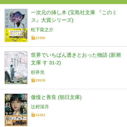
一次元の挿し木 (宝島社文庫 『このミ
ス』大賞シリーズ)
松下龍之介
23406
世界でいちばん透きとおった物語 (新潮
文庫 す 31-2)
杉井光
29938
傲慢と善良 (朝日文庫)
辻村深月
42483