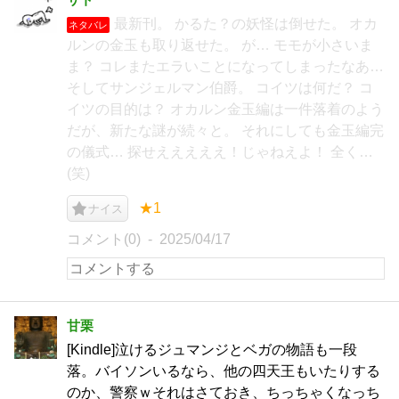
最新刊。 かるた？の妖怪は倒せた。 オカ
ネタバレ
ルンの金玉も取り返せた。 が… モモが小さいま
ま？ コレまたエラいことになってしまったなあ…
そしてサンジェルマン伯爵。 コイツは何だ？ コ
イツの目的は？ オカルン金玉編は一件落着のよう
だが、新たな謎が続々と。 それにしても金玉編完
の儀式… 探せえええええ！じゃねえよ！ 全く…
(笑)
★1
ナイス
コメント(0)
2025/04/17
甘栗
[Kindle]泣けるジュマンジとベガの物語も一段
落。バイソンいるなら、他の四天王もいたりする
のか、警察ｗそれはさておき、ちっちゃくなっち