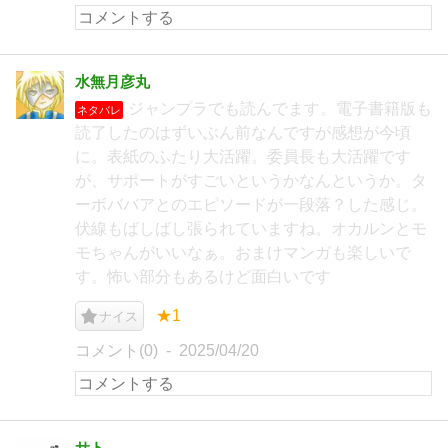
水無月彦丸
ジャンプラでも読んでます。電子書籍版も
ネタバレ
読了したのはずいぶん前なんですが感想が今頃
に。表紙のふたり大活躍。委員長も大活躍です
が、サポートがすごいというかなんというか。タ
ーボババアとのエピソードが一段落？した感じ。
伏線もばしばし張られていますね。オカルンとモ
モちゃんがいいなぁ。おまけマンガも楽しいで
す。怖い部分もあるけど面白いです
★1
ナイス
コメント(0)
2025/04/20
サト