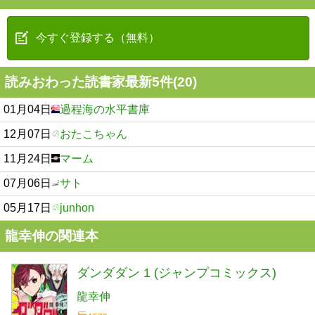
今すぐ登録する（無料）
読みおわった読書家最新5件(20)
01月04日
過程海の水平書庫
12月07日
おたこちゃん
11月24日
マーム
07月06日
サト
05月17日
junhon
龍幸伸の関連本
ダンダダン 1 (ジャンプコミックス)
龍幸伸