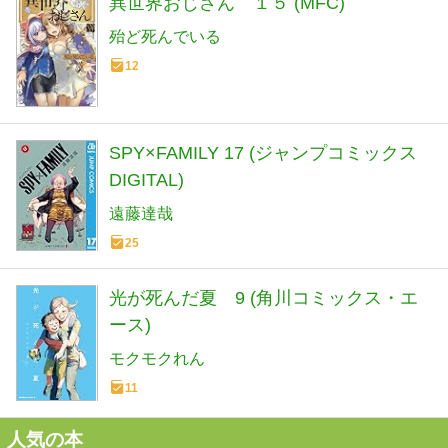
異世界おじさん １５ (MFC)
殆ど死んでいる
12
SPY×FAMILY 17 (ジャンプコミックス
DIGITAL)
遠藤達哉
25
光が死んだ夏 9 (角川コミックス・エ
ース)
モクモクれん
11
人気の本