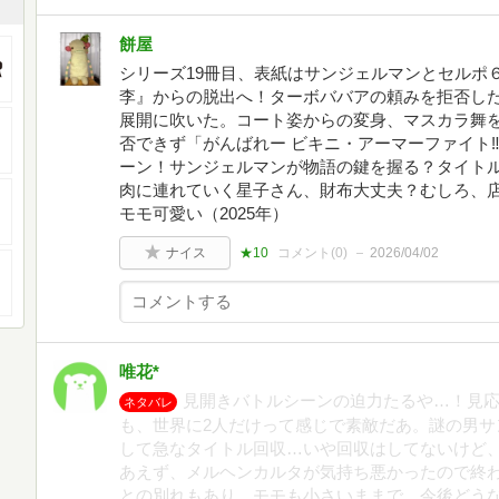
餅屋
シリーズ19冊目、表紙はサンジェルマンとセルポ
李』からの脱出へ！ターボババアの頼みを拒否し
展開に吹いた。コート姿からの変身、マスカラ舞
否できず「がんばれー ビキニ・アーマーファイト
ーン！サンジェルマンが物語の鍵を握る？タイト
肉に連れていく星子さん、財布大丈夫？むしろ、
モモ可愛い（2025年）
ナイス
★10
コメント(
0
)
2026/04/02
唯花*
見開きバトルシーンの迫力たるや…！見
ネタバレ
も、世界に2人だけって感じで素敵だあ。謎の男サ
して急なタイトル回収…いや回収はしてないけど
あえず、メルヘンカルタが気持ち悪かったので終
との別れもあり、モモも小さいままで、今後どう