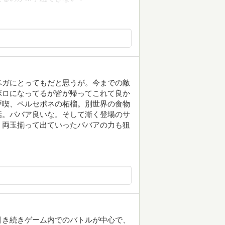
ベガにとってもだと思うが。今までの敵
ボロになってるが皆が帰ってこれて良か
戸喫、ペルセポネの柘榴。別世界の食物
話。ババア良いな。そして漸く登場のサ
。両玉揃って出ていったババアの力も狙
。
引き続きゲーム内でのバトルが中心で、