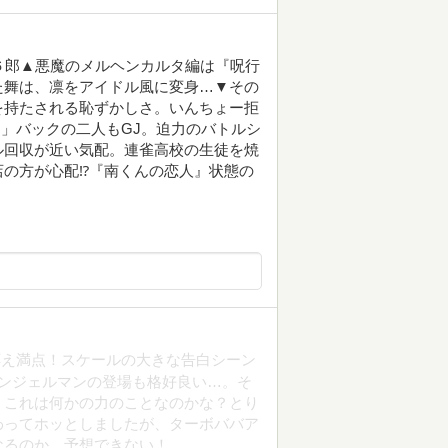
６郎▲悪魔のメルヘンカルタ編は『呪行
た舞は、凛をアイドル風に変身…▼その
を持たされる恥ずかしさ。いんちょー拒
‼」バックの二人もGJ。迫力のバトルシ
ル回収が近い気配。連雀高校の生徒を焼
店の方が心配⁉『南くんの恋人』状態の
応え満点！スケールの大きな告白シーン
ンジェルマンの登場も格好良い…。そ
、これは何かの力のことなのかな？とり
わってホッとしましたが、ターボババア
なるのか…予想できない！