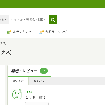
n和書
は
本ランキング
作家ランキング
クス)
ックス)
感想・レビュー
74
全て表示
ネタバレ
うぃ
１．５ 誰？