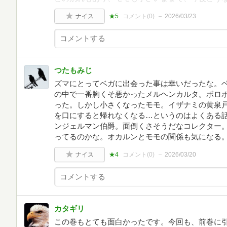
ナイス
★5
コメント(
0
)
2026/03/23
つたもみじ
ズマにとってベガに出会った事は幸いだったな。
の中で一番胸くそ悪かったメルヘンカルタ。ボロ
った。しかし小さくなったモモ。イザナミの黄泉
を口にすると帰れなくなる…というのはよくある
ンジェルマン伯爵。面倒くさそうだなコレクター
ってるのかな。オカルンとモモの関係も気になる
ナイス
★4
コメント(
0
)
2026/03/20
カタギリ
この巻もとても面白かったです。今回も、前巻に