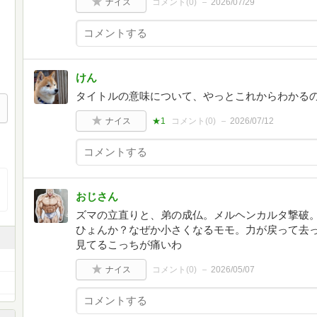
ナイス
コメント(
0
)
2026/07/29
けん
タイトルの意味について、やっとこれからわかる
ナイス
★1
コメント(
0
)
2026/07/12
おじさん
ズマの立直りと、弟の成仏。メルヘンカルタ撃破
ひょんか？なぜか小さくなるモモ。力が戻って去
見てるこっちが痛いわ
ナイス
コメント(
0
)
2026/05/07