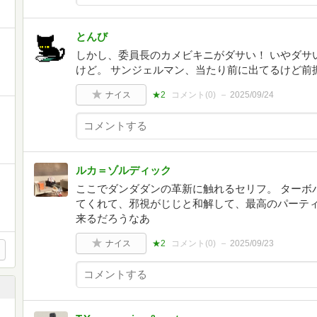
とんび
しかし、委員長のカメビキニがダサい！ いやダサ
けど。 サンジェルマン、当たり前に出てるけど前
ナイス
★2
コメント(
0
)
2025/09/24
ルカ＝ゾルディック
ここでダンダダンの革新に触れるセリフ。 ターボ
てくれて、邪視がじじと和解して、最高のパーテ
来るだろうなあ
ナイス
★2
コメント(
0
)
2025/09/23