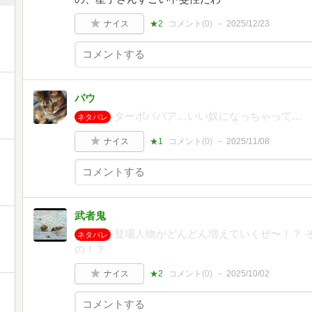
ナイス
★2
コメント(
0
)
2025/12/23
パウ
ターボババア…いい奴になっちゃって…
ネタバレ
ナイス
★1
コメント(
0
)
2025/11/08
武者鬼
登場人物がどんどん増えていくぜ〜！？ 
ネタバレ
の！？
ナイス
★2
コメント(
0
)
2025/10/02