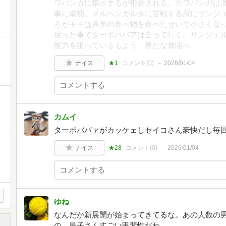
ワバンガに指示するが拒否される。カワバンガは
事に成功。メルヘンカルタに苦戦する所にサンジ
ろがモモは異界の食べ物を食べたせいで小さくな
戻った事でターボババアは去って行く。サンジェ
能力を狙っているもよう。新たな展開へ。
ナイス
★1
コメント(
0
)
2026/01/04
カムイ
ターボババァがカッケェしセイコさん豪快だし毎
ナイス
★28
コメント(
0
)
2026/01/04
ゆね
なんだか新展開が始まってきてるな。あの人数の
の、星子さんすごい甲斐性だわ