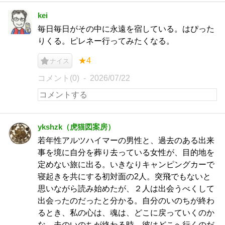
kei
毎日毎日がその中に永遠を宿している。はぴった
りくる。ピレネー行ってみたくなる。
★4
ナイス
コメント(0)
2026/07/22
ykshzk（虎猫図案房）
若年性アルツハイマーの男性と、過去のある出来
事を境に自分を葬り去っている女性が、目的地を
定めない旅に出る。いきなりキャンピングカーで
寝起きを共にする初対面の2人。突飛でもないと
思いながら読み始めたが、２人は出会うべくして
出会ったのだったと分かる。自分のいのちが終わ
るとき、私の心は、魂は、どこに戻っていくのか
な。夫のいのちが終わる時、彼はどこへ行くのだ