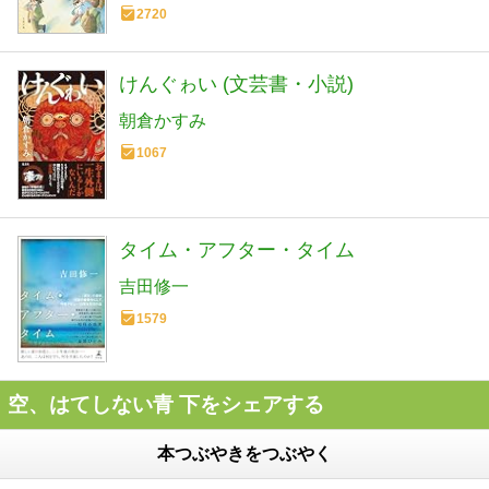
2720
けんぐゎい (文芸書・小説)
朝倉かすみ
1067
タイム・アフター・タイム
吉田修一
1579
空、はてしない青 下をシェアする
本つぶやきをつぶやく