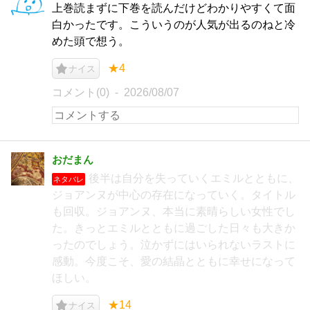
上巻読まずに下巻を読んだけどわかりやすくて面
白かったです。こういうのが人気が出るのねと冷
めた頭で想う。
★4
ナイス
コメント(0)
2026/08/07
おだまん
後半は自分を失っていくエミルとともに、
ネタバレ
ジョアンヌが中心の存在になっていく。タイトル
も回収。ジョアンヌ、本当に素晴らしい女性でし
た。きっとエミルとともに過ごした日々も大きか
ったのでしょう。泣かずにはいられないラストに
感動。今度こそ、愛の結晶とともに幸せになって
ほしい。
★14
ナイス