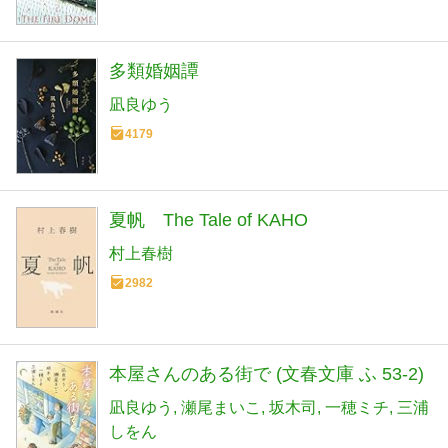
多類婚姻譚
凪良ゆう
4179
夏帆 The Tale of KAHO
村上春樹
2982
本屋さんのある街で (文春文庫 ふ 53-2)
凪良ゆう
瀬尾まいこ
坂木司
一穂ミチ
三浦
しをん