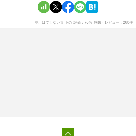
空、はてしない青 下
の
評価
70
％
感想・レビュー
260
件