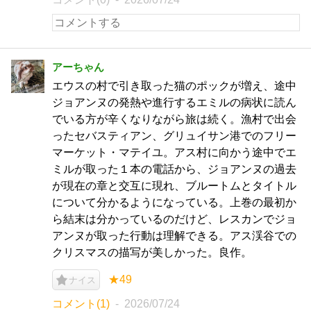
アーちゃん
エウスの村で引き取った猫のポックが増え、途中
ジョアンヌの発熱や進行するエミルの病状に読ん
でいる方が辛くなりながら旅は続く。漁村で出会
ったセバスティアン、グリュイサン港でのフリー
マーケット・マテイユ。アス村に向かう途中でエ
ミルが取った１本の電話から、ジョアンヌの過去
が現在の章と交互に現れ、ブルートムとタイトル
について分かるようになっている。上巻の最初か
ら結末は分かっているのだけど、レスカンでジョ
アンヌが取った行動は理解できる。アス渓谷での
クリスマスの描写が美しかった。良作。
★49
ナイス
コメント(1)
2026/07/24