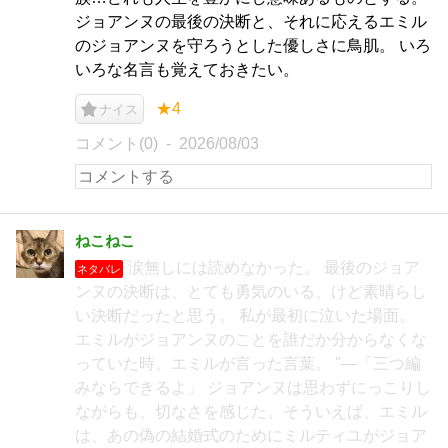
ジョアンヌの最後の決断と、それに応えるエミル
のジョアンヌを守ろうとした優しさに鳥肌。 いろ
いろな名言も覚えておきたい。
★4
ナイス
コメント(0)
2026/08/03
ねこねこ
涙無しには読めなかった。 最後のジョア
ネタバレ
ンヌの決断は、とても勇気のいる、けど素晴らし
い決断だったと思う。 私が最初に泣いた場面。
エミルがジョアンヌのことを誰だか分からなくな
っていた時、エミルが言った言葉。 "―「三つ編
みならできるよ」 ジョアンヌは思わずにっこりし
ながらも、切なさを感じた。そういえば、エミル
は、あの偽の結婚式のためにミルティユがジョア