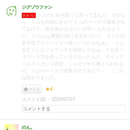
ジグゾウファン
トムのためを思って言ってるんだ。それな
ネタバレ
ら、トムを自由にさせて トムのペースで成長させ
てあげて。彼自身がなりたい少年に なれるよう
に。 いろんな要素が織り込まれていて、エミルの
若年性アルツハイマー病というのもなぁ・・トム
を亡くしたジョアンヌが成長したなぁ、でも元々
そういう力を持っている子だったんだ。マインド
フルネスという瞑想、ジョゼフから教えられたも
の。トムのペースで成長させてあげて・・・これ
は刺さりました。
★4
ナイス
コメント(0)
2026/07/27
のん。