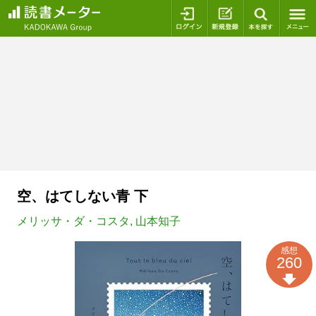
ログイン
新規登録
本を探
空、はてしない青 下
メリッサ・ダ・コスタ
,
山本知子
感想
260