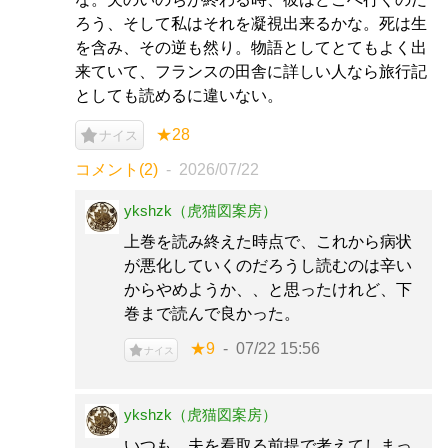
ろう、そして私はそれを凝視出来るかな。死は生
を含み、その逆も然り。物語としてとてもよく出
来ていて、フランスの田舎に詳しい人なら旅行記
としても読めるに違いない。
★28
ナイス
コメント(2)
2026/07/22
ykshzk（虎猫図案房）
上巻を読み終えた時点で、これから病状
が悪化していくのだろうし読むのは辛い
からやめようか、、と思ったけれど、下
巻まで読んで良かった。
★9
07/22 15:56
ナイス
ykshzk（虎猫図案房）
いつも、夫を看取る前提で考えてしまっ