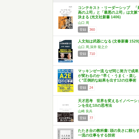
コンテキスト・リーダーシップ 「
高の上司」と「最悪の上司」は文脈
決まる (光文社新書 1406)
山口 周
登録
360
人文知は武器になる (文春新書 1529
山口 周,深井 龍之介
登録
710
マッキンゼー流 なぜ同じ努力で成果
が変わるのか “早く・うまく・楽し
く”圧倒的な結果を出す12の仕事術
登録
24
天才思考 世界を変えるイノベーシ
ンを生む10の思考法
山崎 良兵
登録
77
たたき台の教科書: 頭の良さに頼ら
一流の仕事をする技術