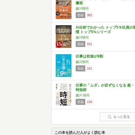
書術
越川慎司
登録
382
AI分析でわかった トップ5％社員の
慣 トップ5%シリーズ
越川慎司
登録
331
仕事は初速が9割
越川慎司
登録
181
仕事の「ムダ」が必ずなくなる 超・
時短術
越川 慎司
登録
159
もっと見る
この本を読んだ人がよく読む本