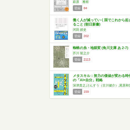
萩原 雅裕
登録
84
働く人が減っていく国でこれから起
ること (朝日新書)
河田 皓史
登録
202
蜘蛛の糸・地獄変 (角川文庫 あ 2-7)
芥川 龍之介
登録
2113
メタスキル：努力の価値が変わる時
の「AI×自分」戦略
深津貴之,けんすう（古川健介）,尾原和
登録
159