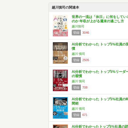
越川慎司の関連本
世界の一流は「休日」に何をしてい
のか 年収が上がる週末の過ごし方
越川慎司
登録
3046
AI分析でわかった トップ5%社員の
慣
越川 慎司
登録
2505
AI分析でわかった トップ5%リーダ
の習慣
越川 慎司
登録
708
AI分析でわかった トップ5%社員の
間術
越川 慎司
登録
671
AI分析でわかったトップ5%社員の