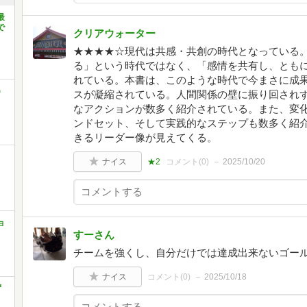
最
で
クリアウォーター
★★★★☆現代は共感・共創の時代となっている
る」という時代ではなく、「感情を共有し、とも
れている。本書は、このような時代で今まさに成
)
スが凝縮されている。人間関係の壁に振り回され
なアクションが数多く紹介されている。また、変
ンドセット、そして実践的なステップも数多く紹
きるリーダー像が見えてくる。
ナイス
★2
コメント(
0
)
2025/10/20
ョ
すーさん
チームを強くし、自分だけでは達成出来ないゴー
ナイス
コメント(
0
)
2025/10/18
ず