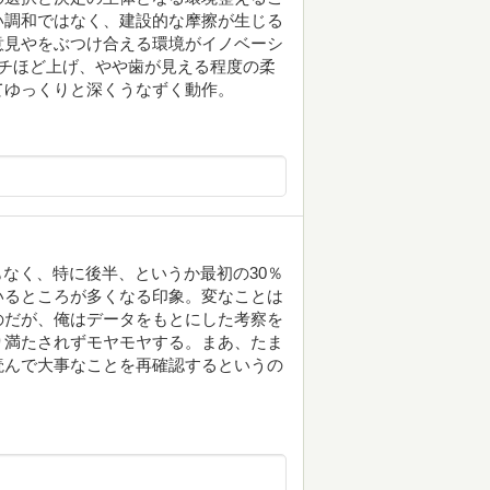
い調和ではなく、建設的な摩擦が生じる
意見やをぶつけ合える環境がイノベーシ
チほど上げ、やや歯が見える程度の柔
てゆっくりと深くうなずく動作。
もなく、特に後半、というか最初の30％
いるところが多くなる印象。変なことは
のだが、俺はデータをもとにした考察を
り満たされずモヤモヤする。まあ、たま
読んで大事なことを再確認するというの