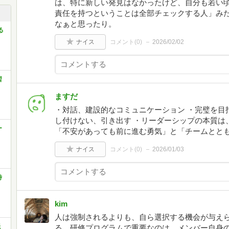
は、特に新しい発見はなかったけど、自分も若い
責任を持つということは全部チェックする人」み
なぁと思ったり。
る
ナイス
コメント(
0
)
2026/02/02
習
ますだ
・対話、建設的なコミュニケーション ・完璧を目
し付けない、引き出す ・リーダーシップの本質は
ー
「不安があっても前に進む勇気」と「チームとと
ナイス
コメント(
0
)
2026/01/03
時
kim
人は強制されるよりも、自ら選択する機会が与え
読
る。研修プログラムで重要なのは、メンバー自身