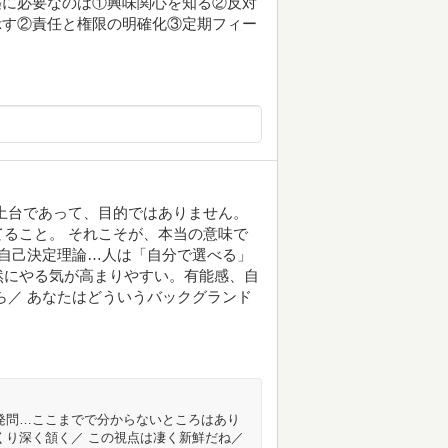
築に必要なのは①興味関心を知る②反対
示す②責任と権限の明確化③定期フィー
土台であって、目的ではありません。
ること。 それこそが、本当の意味で
 自己決定理論…人は「自分で選べる」
然にやる気が高まりやすい。有能感、自
ら／ あなたはどういうバックグランド
発問…ここまでで分からないところはあり
くり深く頷く／ この視点は凄く新鮮だね／