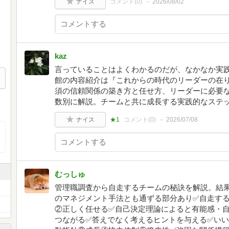
ナイス
コメント(
0
)
2026/08/02
kaz
言っていることはよくわかるのだが、なかなか実
館の内容紹介は『これからの時代のリーダーの在
須の信頼関係の築き方と任せ方、リーダーに必要
数別に解説。チームと共に成長する実践的なステ
ナイス
★1
コメント(
0
)
2026/07/08
むっしゅ
管理職調査から自走するチームの秘訣を解説。結果を
のマネジメント手法とも通ずる部分あり✅自走す
②正しく任せる✅自己決定理論によると有能感・
つながる✅答えでなく考えるヒントを与える✅い