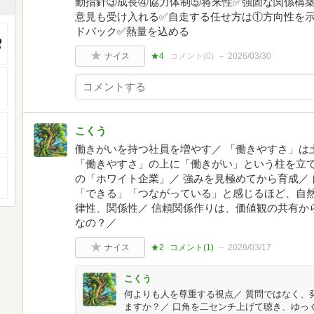
動指針③成長④協力体制⑤将来性✅強固な関係構
意見も受け入れる✅自走する任せ方は①方向性を
ドバック✅熱量を込める
ナイス
★4
コメント(
0
)
2026/03/30
こくう
働きがいを持つ社員を増やす／ 「働きやすさ」は
「働きやすさ」の上に「働きがい」という柱を立て
の「ホワイト企業」／ 強みを見極めてから育成／
「できる」「つながっている」と感じるほど、自
律性、関係性／ 信頼関係作りは、価値観の共有か
なの？／
ナイス
★2
コメント(
1
)
2026/03/17
こくう
何よりも人を尊重する視点／ 質問ではなく、
ますか？／ 口角を二センチ上げて聴き、ゆっ