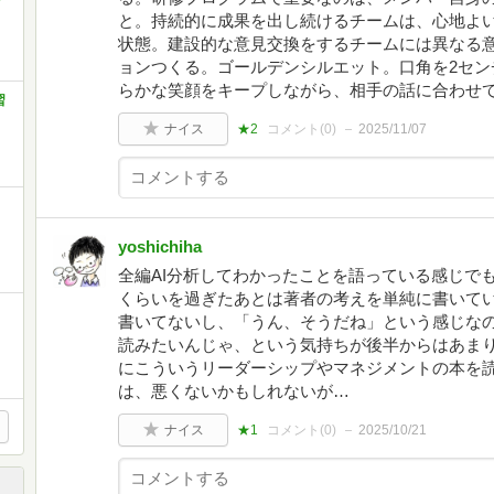
と。持続的に成果を出し続けるチームは、心地よ
状態。建設的な意見交換をするチームには異なる
ョンつくる。ゴールデンシルエット。口角を2セン
らかな笑顔をキープしながら、相手の話に合わせ
習
ナイス
★2
コメント(
0
)
2025/11/07
yoshichiha
全編AI分析してわかったことを語っている感じで
くらいを過ぎたあとは著者の考えを単純に書いて
書いてないし、「うん、そうだね」という感じな
読みたいんじゃ、という気持ちが後半からはあま
にこういうリーダーシップやマネジメントの本を
は、悪くないかもしれないが…
ナイス
★1
コメント(
0
)
2025/10/21