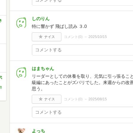
しのりん
き
特に響かず 飛ばし読み ３.0
ナイス
コメント(
0
)
2025/10/15
はまちゃん
リーダーとしての休養を取り、元気に引っ張るこ
代
級編にあったことがズバリでした。来週からの改
啓
思う。
ナイス
コメント(
0
)
2025/08/15
よっち