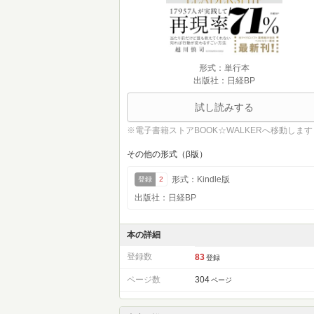
形式：単行本
出版社：日経BP
試し読みする
※電子書籍ストアBOOK☆WALKERへ移動します
その他の形式（β版）
形式：Kindle版
登録
2
出版社：日経BP
本の詳細
登録数
83
登録
ページ数
304
ページ