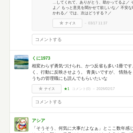
…してくれて、ありがとう、助かってるよ／ 
よ／ もっと意見を聞かせて欲しいな／ 不安
かれる／ では、次はどうする？／
ナイス
03/17 11:37
くに1973
相変わらず勇気づけられ、かつ反省も多い1冊です
く、行動に反映させよう。 青臭いですが、 情熱
うちの管理職にも読んでもらいたいな
ナイス
★1
コメント(
0
)
2026/02/17
アシア
「そうそう、何気に大事だよなぁ」とここ数年感