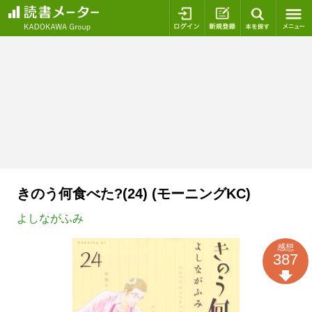
ログイン
新規登録
本を探
きのう何食べた?(24) (モーニングKC)
よしながふみ
感想
387