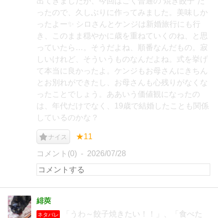
出てきましたが、今回はごく普通の“焼き餃子”だ
ったので、久しぶりに作ってみました。美味しか
ったよー✨️ シロさんとケンジは新婚旅行にも行
き、このまま穏やかに歳を重ねていくのね、と思
っていたら…。そうだよね、順番なんだもの。寂
しいけれど、そういうものなんだよね。式を挙げ
て本当に良かったよ。ケンジもお母さんにきちん
とお別れができたし、お母さんも心残りがなくな
ったことでしょう。ああいう価値観になったの
は、年代だけでなく、19歳で結婚したことも関係
しているのかな？
★11
ナイス
コメント(0)
2026/07/28
緋莢
「うわ～餃子焼きたい！！」、「食べた
ネタバレ