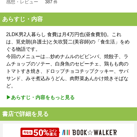
感想・レビュー
387
件
あらすじ・内容
2LDK男2人暮らし 食費は月4万円也(昼食費別)。これ
は、筧史朗(弁護士)と矢吹賢二(美容師)の「食生活」をめ
ぐる物語です。
今回のメニューは…炒めナムルのビビンバ、焼餃子、ラ
ムチョップのソテー、白身魚のセビーチェ、鶏もも肉の
トマトすき焼き、ドロップチョコチップクッキー、サバ
サンド、みそ煮込みうどん、肉野菜あんかけ焼きそばな
ど。
▶︎あらすじ・内容をもっと見る
書店で詳細を見る