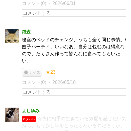
コメント(0)
2026/06/01
猫森
寝室のベッドのチェンジ、うちも全く同じ事情。/
餃子パーティ、いいなあ。自分は包むのは得意な
ので、たくさん作って皆んなに食べてもらいた
い。
★23
ナイス
コメント(0)
2026/05/18
よしゆみ
深夜に相手の生きている気配を感じたい気
ネタバレ
持ち、もう少し年をとったらわかるのだろうか。