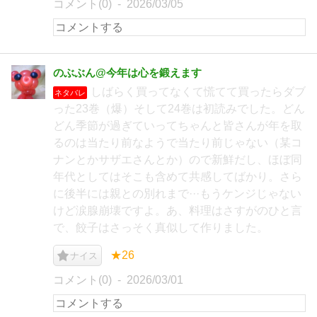
コメント(0)
2026/03/05
のぶぶん@今年は心を鍛えます
しばらく買ってなくて慌てて買ったらダブ
ネタバレ
った23巻（爆）そして24巻は初読みでした。どん
どん季節が過ぎていってちゃんと皆さんが年を取
るのは当たり前なようで当たり前じゃない（某コ
ナンとかサザエさんとか）ので新鮮だし、ほぼ同
年代としてはそこも含めて共感してばかり。さら
に後半には親との別れまで···もうケンジじゃない
けど涙腺崩壊ですよ。あ、料理はさすがのひと言
で、餃子はさっそく真似して作りました。
★26
ナイス
コメント(0)
2026/03/01