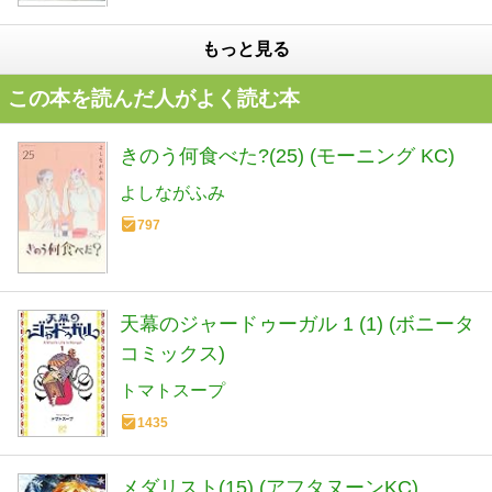
もっと見る
この本を読んだ人がよく読む本
きのう何食べた?(25) (モーニング KC)
よしながふみ
797
天幕のジャードゥーガル 1 (1) (ボニータ
コミックス)
トマトスープ
1435
メダリスト(15) (アフタヌーンKC)