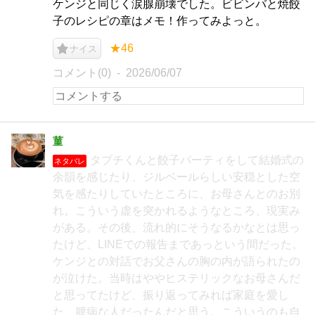
ケンジと同じく涙腺崩壊でした。ビビンバと焼餃
子のレシピの章はメモ！作ってみよっと。
★46
ナイス
コメント(0)
2026/06/07
菫
タブチくんと餃子パーティをして結婚式の
ネタバレ
余韻を感じたり、ジルベールらしい安穏とした空
気を感たりしていたところに、お母さんとのお別
れ。こういう虚を突かれるようなところ、現実み
がある。その後、流れ的にそうなるかなとは思っ
たけど、LINEでの報告まであっという間だった。
ケンジとの対話でお父さんの胸の内が語られたの
が泣けた。当時はややヒステリックなお母さんだ
と思ってたけど、振り返ってみれば家庭を愛し
た、臆病な人だったんだと思う。こういうのも自