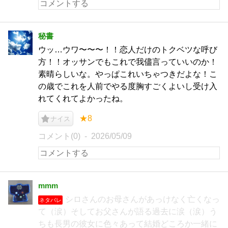
秘書
ウッ…ウワ〜〜〜！！恋人だけのトクベツな呼び
方！！オッサンでもこれで我儘言っていいのか！
素晴らしいな。やっぱこれいちゃつきだよな！こ
の歳でこれを人前でやる度胸すごくよいし受け入
れてくれてよかったね。
★8
ナイス
コメント(0)
2026/05/09
mmm
シロさんのお母さんがあっけなく亡くなっ
ネタバレ
て（涙）そしてお父さんが語る過去に涙（涙）う
ちも長男の彼女に色々あって結婚どころか一緒に