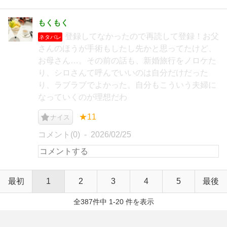
もくもく
登録してなかったので再読して登録！お父
ネタバレ
さんのほうが手術もしたし先かと思ってたけど、
お母さん…。その前の話も、新婚旅行をノロケた
り、シロさんて呼んでいいのは自分だけだった
り、ラブラブでよかった。自分もこういう夫婦に
なっていくのが理想だわ
★11
ナイス
コメント(0)
2026/02/25
最初
1
2
3
4
5
最後
全387件中 1-20 件を表示