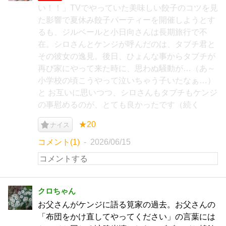
い！！」TVでやっていた美味しい餃子のコツを見
た影響で夏休み餃子パーティーを開催しようとす
るも、ジルベールと小日向さんは長期旅行で不
在。シロさんとケンジが呼んだのは、タブチ君と
その彼女の逸見。後日、ひょんな事からタブチが
再び家にやって来た時に、思わぬ騒動が…（あ～
小学校の頃こうやって泣いちゃう子いたなぁ…）
と お互いに思いつつ、シロさんもタブチもケンジ
の事慰めるのが、とても良かったです（続く
★20
ナイス
コメント(1)
2026/06/15
クロちゃん
お父さんがケンジに語る筧家の過去。お父さんの
「布団をかけ直してやってください」の言葉には