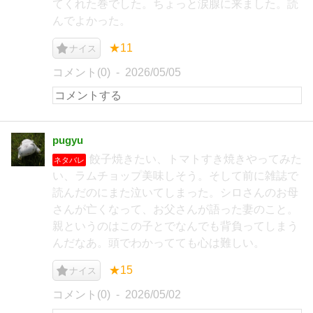
てくれた巻でした。ちょっと涙腺に来ました。読
んでよかった。
★11
ナイス
コメント(0)
2026/05/05
pugyu
餃子焼きたい、トマトすき焼きやってみた
ネタバレ
い、ラムチョップ美味しそう。そして前に雑誌で
読んだのにまた泣いてしまった。シロさんのお母
さんが亡くなって、お父さんが語った妻のこと。
親というのはこの子とでなんでも背負ってしまう
んだなあ。頭でわかってても心は難しい。
★15
ナイス
コメント(0)
2026/05/02