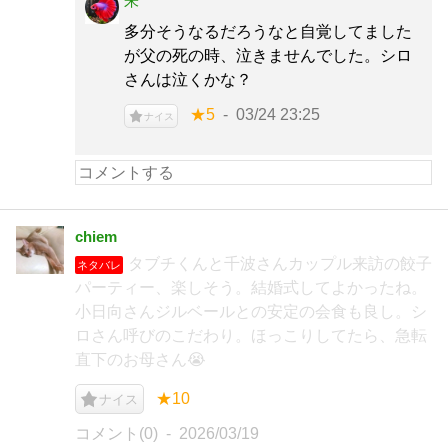
朱
多分そうなるだろうなと自覚してました
が父の死の時、泣きませんでした。シロ
さんは泣くかな？
★5
03/24 23:25
ナイス
chiem
タブチくんと千波さんカップル来訪の餃子
ネタバレ
パーティー、楽しそう。結婚式してよかったね。
小日向さんジルベールとの安定の会食も良し。シ
ロさん呼びのこだわり。ほっこりしてたら、急転
直下のお母さん😭
★10
ナイス
コメント(0)
2026/03/19