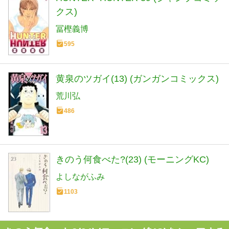
クス)
冨樫義博
595
黄泉のツガイ(13) (ガンガンコミックス)
荒川弘
486
きのう何食べた?(23) (モーニングKC)
よしながふみ
1103