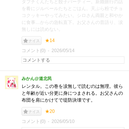
タブチくんたちと餃子パーティー。新婚旅行の話
を肴にジルベールたちとごはん。天ぷら粉でチョ
コクッキーやってみたい。シロさん両親と和やか
に食事…からの急転直下。お父さんの昔語り、涙
無しには読めない。
★14
ナイス
コメント(0)
2026/05/14
みかん@道北民
レンタル。この巻を涙無しで読むのは無理。彼ら
と年齢が近い分更に身につまされる。お父さんの
布団を肩にかけてで堤防決壊です。
★20
ナイス
コメント(0)
2026/05/10