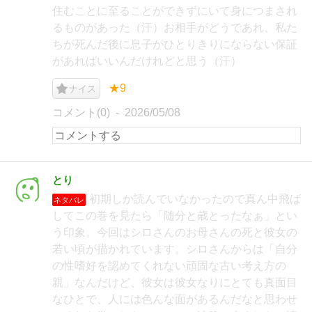
住むことに至ることができずにいて身につまされ
るものがあった（汗）お相手がどうであれ、私た
ちが死んだ後に息子がひとりきりにならない保証
があればいいんだけれどと思う（汗）
★9
ナイス
コメント(0)
2026/05/08
とり
初期しか読んでいなかったので真ん中飛ば
ネタバレ
してこの巻を見たら「随分と歳とったなぁ」とい
う印象。今回はシロさんのお母さんの死と彼女の
若い頃が描かれています。シロさんからは「自分
の性嗜好を認めてくれない頑固な古い考え方の
親」なんだけど、彼女は彼女なりにとても真面目
なひとで、人には色んな面があるんだなと思わせ