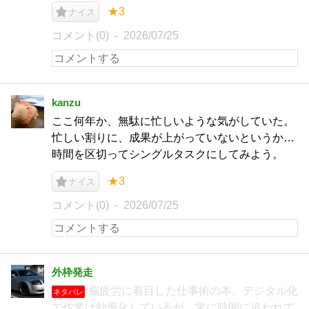
★3
ナイス
コメント(0)
2026/07/25
kanzu
ここ何年か、無駄に忙しいような気がしていた。
忙しい割りに、成果が上がっていないというか…
時間を区切ってシングルタスクにしてみよう。
★3
ナイス
コメント(0)
2026/07/25
外枠発走
脳疲労に着目した仕事術の本。デジタル化
ネタバレ
で作業は効率化しているが、常に時間に追われて