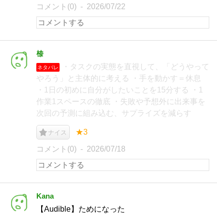
コメント(0)
2026/07/22
㮈
・タスクの実態を直視して、「どうやって
ネタバレ
やろう」と主体的に考える ・手を動かす＝休息
・1日の初めに自分がしたいことを15分する ・1
作業1スペースの徹底 ・失敗や予想外に出来事を
次回の予測に組み込む、サプライズを減らす
★3
ナイス
コメント(0)
2026/07/18
Kana
【Audible】ためになった