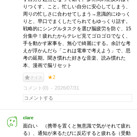
りつくす、こと。忙しい自分に安心してしまう、
周りの忙しさに合わせてしまう→意識的にゆっく
りと、早口でまくしたてられてもゆっくり話す。
戦略的にシングルタスクを選び脳疲労を防ぐ、15
分集中！疲れたからテレビ見てゴロゴロでなく、
手を動かす家事を、無心で綺麗にする。余計な考
えが浮かんだら「これは電車で考えよう」で、思
考の延期。聞き慣れた好きな音楽、読み慣れた
本、漫画で脳リセット
★2
ナイス
コメント(0)
2026/07/31
clare
面白い （携帯を置くと無意識で気がそれて疲れ
る）、通知が来るたびに反応すると疲れる（受動