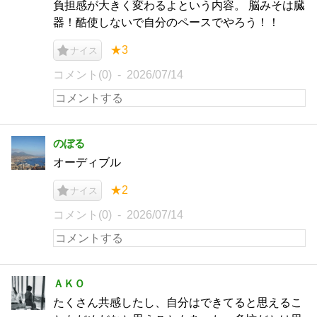
負担感が大きく変わるよという内容。 脳みそは臓
器！酷使しないで自分のペースでやろう！！
★3
ナイス
コメント(0)
2026/07/14
のぼる
オーディブル
★2
ナイス
コメント(0)
2026/07/14
ＡＫＯ
たくさん共感したし、自分はできてると思えるこ