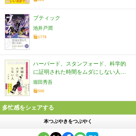
ブティック
池井戸潤
1779
ハーバード、スタンフォード、科学的
に証明された時間をムダにしない人の
習慣
堀田秀吾
500
多忙感をシェアする
本つぶやきをつぶやく