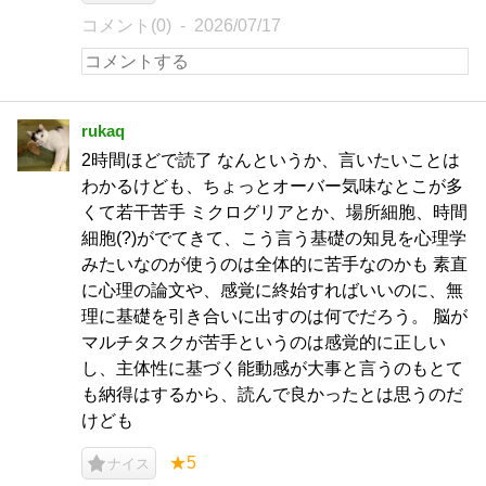
コメント(0)
2026/07/17
rukaq
2時間ほどで読了 なんというか、言いたいことは
わかるけども、ちょっとオーバー気味なとこが多
くて若干苦手 ミクログリアとか、場所細胞、時間
細胞(?)がでてきて、こう言う基礎の知見を心理学
みたいなのが使うのは全体的に苦手なのかも 素直
に心理の論文や、感覚に終始すればいいのに、無
理に基礎を引き合いに出すのは何でだろう。 脳が
マルチタスクが苦手というのは感覚的に正しい
し、主体性に基づく能動感が大事と言うのもとて
も納得はするから、読んで良かったとは思うのだ
けども
★5
ナイス