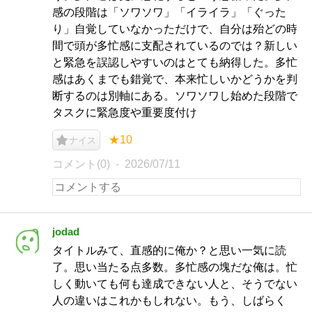
感の段階は「ソワソワ」「イライラ」「ぐった
り」自覚していなかっただけで、自分は殆どの時
間で頭が多忙感に支配されているのでは？新しい
と緊急を誤認しやすいのはとても納得した。多忙
感はあくまでも錯覚で、本来忙しいかどうかを判
断するのは別軸にある。ソワソワし始めた段階で
タスクに緊急度や重要度付け
★10
ナイス
コメント(0)
2026/07/11
jodad
タイトルみて、直感的に俺か？と思い一気に読
了。思い当たる点多数。多忙感の塊だな俺は。忙
しく動いても何も達成できない人と、そうでない
人の違いはこれかもしれない。もう、しばらく