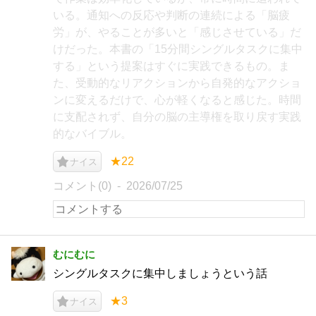
いる。通知への反応や判断の連続による「脳疲
労」が、やることが多いと「感じさせている」だ
けだった。本書の「15分間シングルタスクに集中
する」という提案はすぐに実践できるもの。ま
た、受動的なリアクションから自発的なアクショ
ンに変えるだけで、心が軽くなると感じた。時間
に支配されず、自分の脳の主導権を取り戻す実践
的なバイブル。
★22
ナイス
コメント(0)
2026/07/25
むにむに
シングルタスクに集中しましょうという話
★3
ナイス