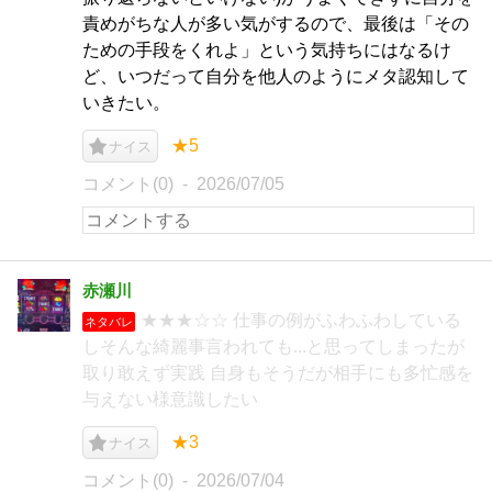
責めがちな人が多い気がするので、最後は「その
ための手段をくれよ」という気持ちにはなるけ
ど、いつだって自分を他人のようにメタ認知して
いきたい。
★5
ナイス
コメント(0)
2026/07/05
赤瀬川
★★★☆☆ 仕事の例がふわふわしている
ネタバレ
しそんな綺麗事言われても...と思ってしまったが
取り敢えず実践 自身もそうだが相手にも多忙感を
与えない様意識したい
★3
ナイス
コメント(0)
2026/07/04