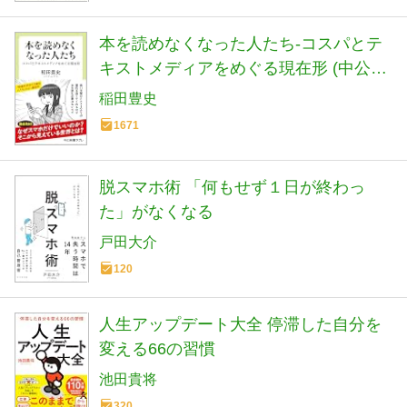
本を読めなくなった人たち-コスパとテ
キストメディアをめぐる現在形 (中公新
書ラクレ 861)
稲田豊史
1671
脱スマホ術 「何もせず１日が終わっ
た」がなくなる
戸田大介
120
人生アップデート大全 停滞した自分を
変える66の習慣
池田貴将
320