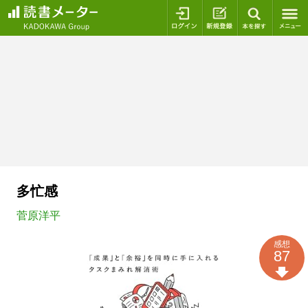
ログイン
新規登録
本を探
多忙感
菅原洋平
感想
87