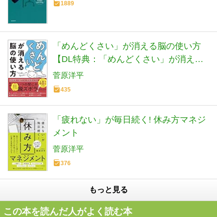
1889
「めんどくさい」が消える脳の使い方
【DL特典：「めんどくさい」が消える
行動早見表＆スマホ壁紙 付き】
菅原洋平
435
「疲れない」が毎日続く! 休み方マネジ
メント
菅原洋平
376
もっと見る
この本を読んだ人がよく読む本