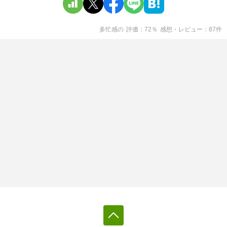
多忙感
の
評価
72
％
感想・レビュー
87
件