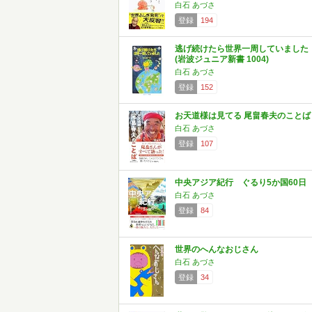
白石 あづさ
登録
194
逃げ続けたら世界一周していました
(岩波ジュニア新書 1004)
白石 あづさ
登録
152
お天道様は見てる 尾畠春夫のことば
白石 あづさ
登録
107
中央アジア紀行 ぐるり5か国60日
白石 あづさ
登録
84
世界のへんなおじさん
白石 あづさ
登録
34