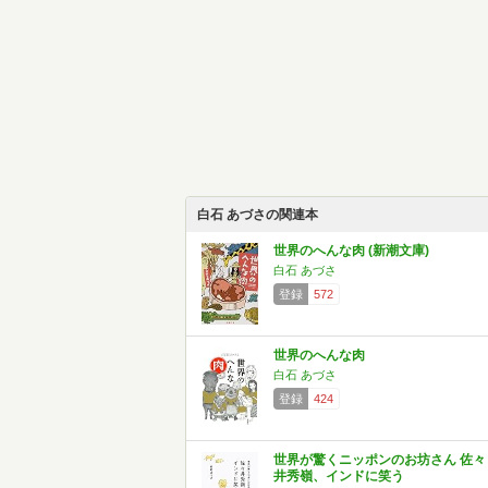
白石 あづさの関連本
世界のへんな肉 (新潮文庫)
白石 あづさ
登録
572
世界のへんな肉
白石 あづさ
登録
424
世界が驚くニッポンのお坊さん 佐々
井秀嶺、インドに笑う