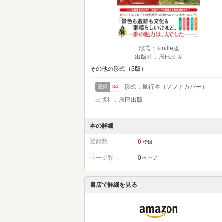
形式：Kindle版
出版社：辰巳出版
その他の形式（β版）
形式：単行本（ソフトカバー）
登録
84
出版社：辰巳出版
本の詳細
登録数
0
登録
ページ数
0
ページ
書店で詳細を見る