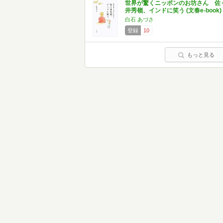
世界が驚くニッポンのお坊さん 佐
井秀嶺、インドに笑う (文春e-book)
白石 あづさ
登録
10
もっと見る