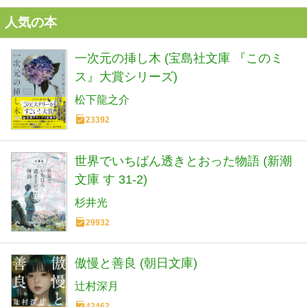
人気の本
一次元の挿し木 (宝島社文庫 『このミ
ス』大賞シリーズ)
松下龍之介
23392
世界でいちばん透きとおった物語 (新潮
文庫 す 31-2)
杉井光
29932
傲慢と善良 (朝日文庫)
辻村深月
42462