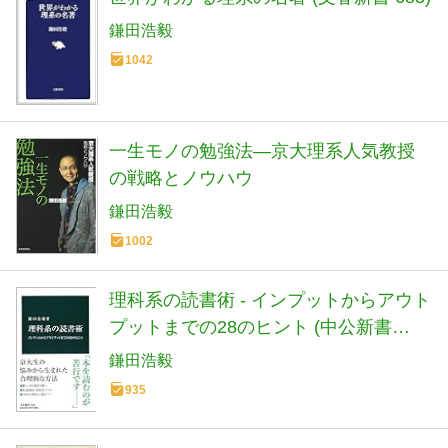
鎌田浩毅
1042
一生モノの勉強法―京大理系人気教授
の戦略とノウハウ
鎌田浩毅
1002
理科系の読書術 - インプットからアウト
プットまでの28のヒント (中公新書
2480)
鎌田浩毅
935