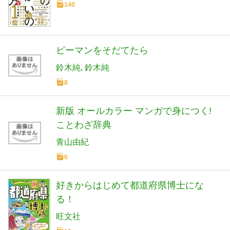
140
ピーマンをそだてたら
鈴木純
鈴木純
8
新版 オールカラー マンガで身につく!
ことわざ辞典
青山由紀
6
好きからはじめて都道府県博士にな
る！
旺文社