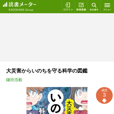
ログイン
新規登録
本を探
大災害からいのちを守る科学の図鑑
鎌田浩毅
感想
3