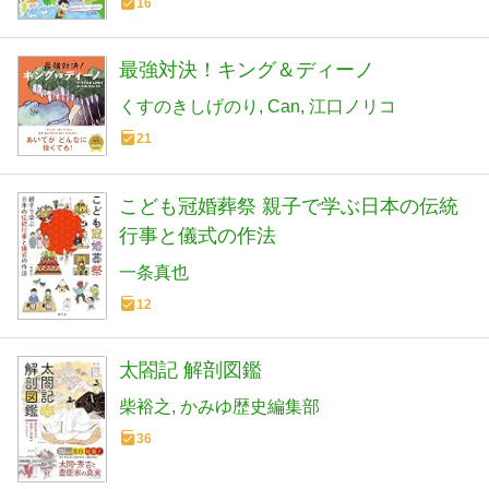
16
最強対決！キング＆ディーノ
くすのきしげのり
Can
江口ノリコ
21
こども冠婚葬祭 親子で学ぶ日本の伝統
行事と儀式の作法
一条真也
12
太閤記 解剖図鑑
柴裕之
かみゆ歴史編集部
36