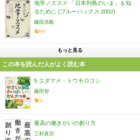
地学ノススメ 「日本列島のいま」を知
るために (ブルーバックス 2002)
鎌田浩毅
542
もっと見る
この本を読んだ人がよく読む本
5 エダマメ・トウモロコシ
藤田智
11
最高の働きがいの創り方
三村真宗