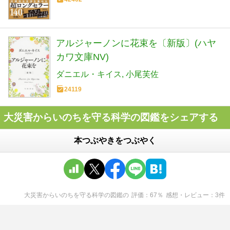
アルジャーノンに花束を〔新版〕(ハヤ
カワ文庫NV)
ダニエル・キイス
小尾芙佐
24119
大災害からいのちを守る科学の図鑑をシェアする
本つぶやきをつぶやく
大災害からいのちを守る科学の図鑑
の
評価
67
％
感想・レビュー
3
件