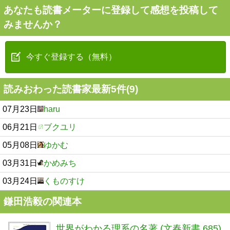
あなたも読書メーターに登録して感想を投稿して
みませんか？
今すぐ登録する（無料）
読みおわった読書家最新5件(9)
07月23日
haru
06月21日
ブクユリ
05月08日
ゆかむ
03月31日
かめみち
03月24日
くものすけ
鎌田浩毅の関連本
世界がわかる理系の名著 (文春新書 685)