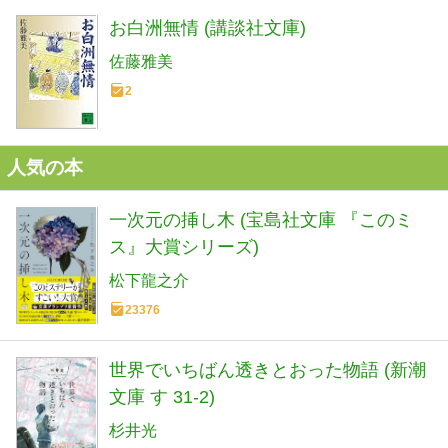
お白洲無情 (講談社文庫)
佐藤雅美
2
人気の本
一次元の挿し木 (宝島社文庫 『このミ
ス』大賞シリーズ)
松下龍之介
23376
世界でいちばん透きとおった物語 (新潮
文庫 す 31-2)
杉井光