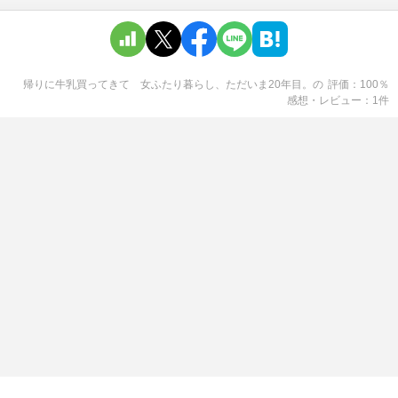
帰りに牛乳買ってきて 女ふたり暮らし、ただいま20年目。
の
評価
100
％
感想・レビュー
1
件