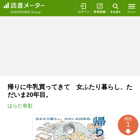
ログイン
新規登録
本を探
帰りに牛乳買ってきて 女ふたり暮らし、た
だいま20年目。
はらだ有彩
感想
1