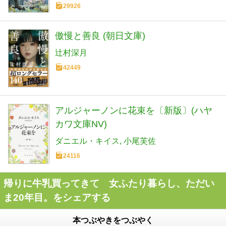
29926
傲慢と善良 (朝日文庫)
辻村深月
42449
アルジャーノンに花束を〔新版〕(ハヤ
カワ文庫NV)
ダニエル・キイス
小尾芙佐
24116
帰りに牛乳買ってきて 女ふたり暮らし、ただい
ま20年目。をシェアする
本つぶやきをつぶやく