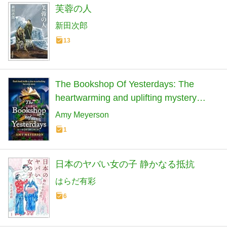
芙蓉の人
新田次郎
13
The Bookshop Of Yesterdays: The
heartwarming and uplifting mystery
family drama perfect for fans of Evie
Amy Meyerson
Woods and books about books! (English
1
Edition)
日本のヤバい女の子 静かなる抵抗
はらだ有彩
6