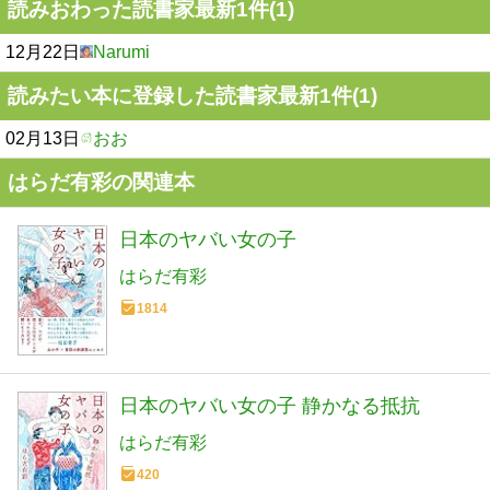
読みおわった読書家最新1件(1)
12月22日
Narumi
読みたい本に登録した読書家最新1件(1)
02月13日
おお
はらだ有彩の関連本
日本のヤバい女の子
はらだ有彩
1814
日本のヤバい女の子 静かなる抵抗
はらだ有彩
420