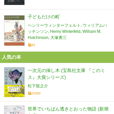
子どもだけの町
ヘンリーウィンターフェルト
ウィリアムハ
ッチンソン
Henry Winterfeld
William M.
Hutchinson
大塚勇三
81
人気の本
一次元の挿し木 (宝島社文庫 『このミ
ス』大賞シリーズ)
松下龍之介
23392
世界でいちばん透きとおった物語 (新潮