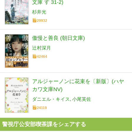
文庫 す 31-2)
杉井光
29932
傲慢と善良 (朝日文庫)
辻村深月
42464
アルジャーノンに花束を〔新版〕(ハヤ
カワ文庫NV)
ダニエル・キイス
小尾芙佐
24119
警視庁公安部喫茶課をシェアする