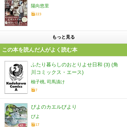
陽向悠里
223
もっと見る
この本を読んだ人がよく読む本
ふたり暮らしのおとりよせ日和 (3) (角
川コミックス・エース)
柚子桃
司馬漬け
7
ぴよのカエルびより
ぴよ
17