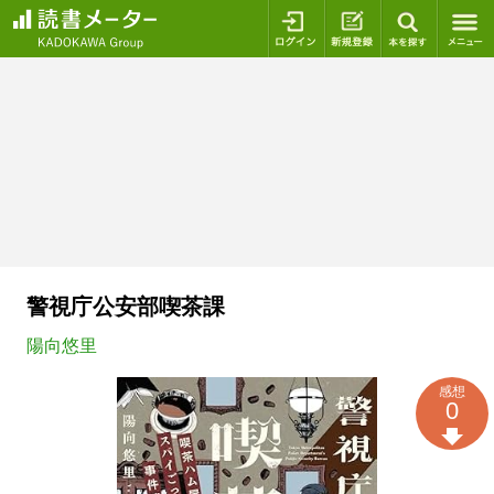
ログイン
新規登録
本を探
警視庁公安部喫茶課
陽向悠里
感想
0