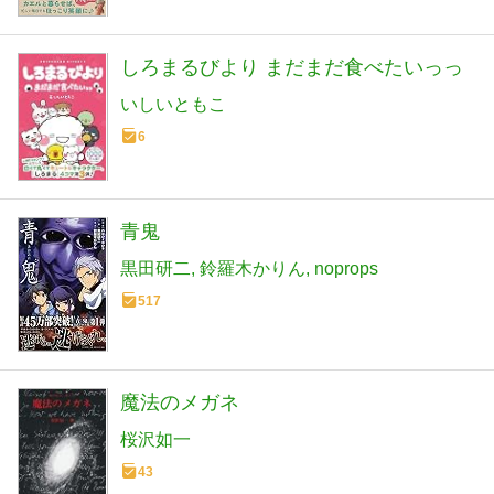
しろまるびより まだまだ食べたいっっ
いしいともこ
6
青鬼
黒田研二
鈴羅木かりん
noprops
517
魔法のメガネ
桜沢如一
43