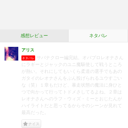
感想レビュー
ネタバレ
アリス
サバナクロー編完結。オバブロレオナさん
ネタバレ
にラギーとジャックのユニ魔駆使して戦うところ
が熱い。それにしてもいくら柔道の選手でもあの
ガタイのレオナさんをぶん投げられるユウすごい
な（笑）１章もだけど、暴走状態の魔法に身ひと
つで向かって行ってトドメさしてるよね。２章は
レオナさんへのラフ・ウィズ・ミーとおじたんが
ハイライトだと思ってるからそのシーンが見れて
最高だった。
ナイス