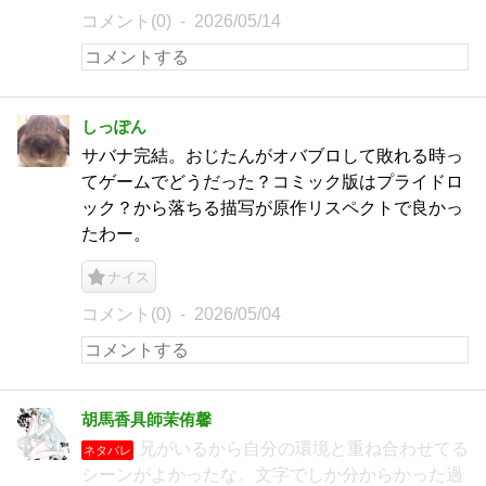
コメント(0)
2026/05/14
しっぽん
サバナ完結。おじたんがオバブロして敗れる時っ
てゲームでどうだった？コミック版はプライドロ
ック？から落ちる描写が原作リスペクトで良かっ
たわー。
ナイス
コメント(0)
2026/05/04
胡馬香具師茉侑馨
兄がいるから自分の環境と重ね合わせてる
ネタバレ
シーンがよかったな。文字でしか分からかった過