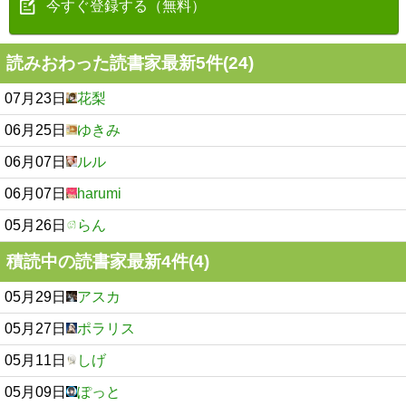
今すぐ登録する（無料）
読みおわった読書家最新5件(24)
07月23日
花梨
06月25日
ゆきみ
06月07日
ルル
06月07日
harumi
05月26日
らん
積読中の読書家最新4件(4)
05月29日
アスカ
05月27日
ポラリス
05月11日
しげ
05月09日
ぽっと