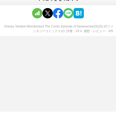
Disney Twisted-Wonderland The Comic Episode of Savanaclaw(3)(完) (Gファ
ンタジーコミックス)
の
評価
33
％
感想・レビュー
4
件