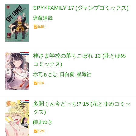
SPY×FAMILY 17 (ジャンプコミックス)
遠藤達哉
848
神さま学校の落ちこぼれ 13 (花とゆめ
コミックス)
赤瓦もどむ
日向夏
星海社
114
多聞くん今どっち!? 15 (花とゆめコミッ
クス)
師走ゆき
129