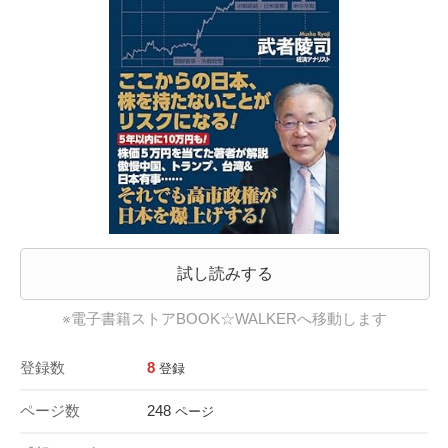
試し読みする
※電子書籍ストアBOOK☆WALKERへ移動します
登録数
8
登録
ページ数
248
ページ