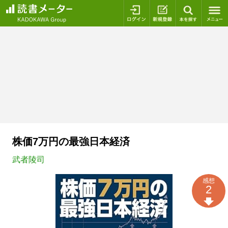
ログイン
新規登録
本を探
株価7万円の最強日本経済
武者陵司
感想
2