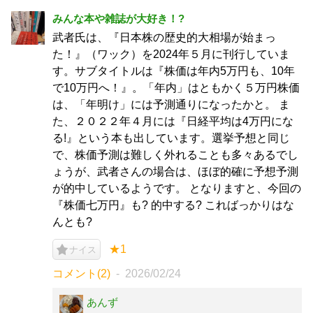
みんな本や雑誌が大好き！?
武者氏は、『日本株の歴史的大相場が始まっ
た！』（ワック）を2024年５月に刊行していま
す。サブタイトルは『株価は年内5万円も、10年
で10万円へ！』。「年内」はともかく５万円株価
は、「年明け」には予測通りになったかと。 ま
た、２０２２年４月には『日経平均は4万円にな
る!』という本も出しています。選挙予想と同じ
で、株価予測は難しく外れることも多々あるでし
ょうが、武者さんの場合は、ほぼ的確に予想予測
が的中しているようです。 となりますと、今回の
『株価七万円』も? 的中する? こればっかりはな
んとも?
★1
ナイス
コメント(2)
2026/02/24
あんず