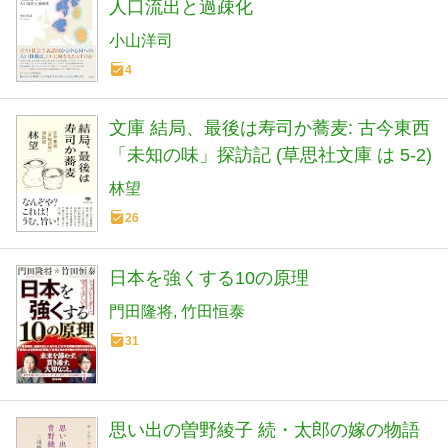
人口流出と過疎化
小山洋司
4
文庫 結局、最後は寿司か蕎麦: 古今東西
「未知の味」探訪記 (草思社文庫 は 5-2)
林望
26
日本を強くする10の原理
門田隆将
竹田恒泰
31
思い出の曽野綾子 続・太郎の嫁の物語