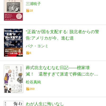
三浦暁子
18
“正義”が国を支配する: 脱北者からの警
告:アメリカが今、進む道
パク・ヨンミ
6
葬式坊主なむなむ日記――檀家壊
滅！ 還暦すぎて派遣で葬儀に出かけ
ます (日記シリーズ)
松谷真純
260
わが人生に悔いなし