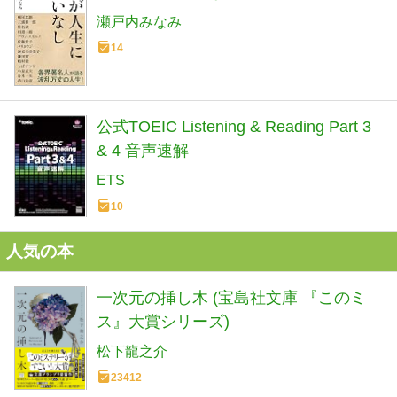
瀬戸内みなみ
14
公式TOEIC Listening & Reading Part 3
& 4 音声速解
ETS
10
人気の本
一次元の挿し木 (宝島社文庫 『このミ
ス』大賞シリーズ)
松下龍之介
23412