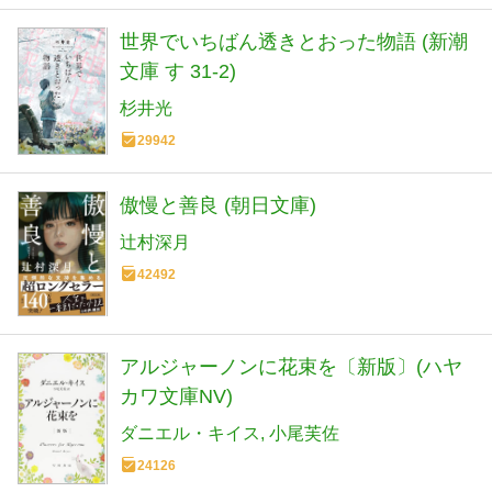
世界でいちばん透きとおった物語 (新潮
文庫 す 31-2)
杉井光
29942
傲慢と善良 (朝日文庫)
辻村深月
42492
アルジャーノンに花束を〔新版〕(ハヤ
カワ文庫NV)
ダニエル・キイス
小尾芙佐
24126