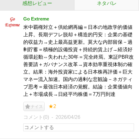
感想レビュー
ネタバレ
Go Extreme
米中覇権対立＋供給網再編＝日本の地政学的価値
上昇。長期デフレ脱却＋構造的円安：企業の基礎
的収益力→史上最高益更新。莫大な内部留保－過
剰貯蓄＝積極的設備投資＋持続的賃上げ→経済好
循環起動⇔失われた30年＝完全終焉。東証PBR改
善要請＋ガバナンス改革→資本効率重視体制の確
立。結果：海外投資家による日本株再評価＋巨大
マネー流入加速。国内の過剰な悲観論－ネガティ
ブ思考＝最強日本経済の覚醒。結論：企業価値向
上＋市場成長→日経平均株価＝7万円到達
★2
ナイス
コメント(0)
2026/04/26