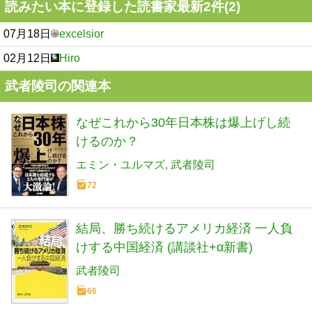
読みたい本に登録した読書家最新2件(2)
07月18日
excelsior
02月12日
Hiro
武者陵司の関連本
なぜこれから30年日本株は爆上げし続
けるのか？
エミン・ユルマズ
武者陵司
72
結局、勝ち続けるアメリカ経済 一人負
けする中国経済 (講談社+α新書)
武者陵司
66