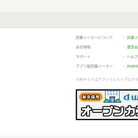
読書メーターについて
読書メ
会社情報
運営会
サポート
ヘルプ
アプリ版読書メーター
Andr
※本サイトはアフィリエイトプログ