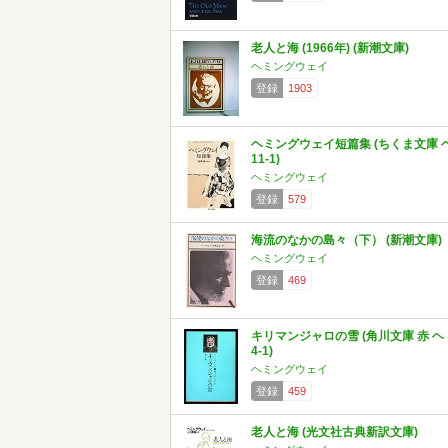
老人と海 (1966年) (新潮文庫)
ヘミングウェイ
登録
1903
ヘミングウェイ短篇集 (ちくま文庫 
11-1)
ヘミングウェイ
登録
579
海流のなかの島々（下） (新潮文庫)
ヘミングウェイ
登録
469
キリマンジャロの雪 (角川文庫 赤 ヘ
4-1)
ヘミングウェイ
登録
459
老人と海 (光文社古典新訳文庫)