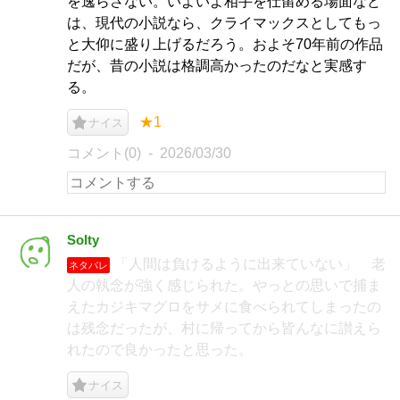
を逸らさない。いよいよ相手を仕留める場面など
は、現代の小説なら、クライマックスとしてもっ
と大仰に盛り上げるだろう。およそ70年前の作品
だが、昔の小説は格調高かったのだなと実感す
る。
★1
ナイス
コメント(0)
2026/03/30
Solty
「人間は負けるように出来ていない」 老
ネタバレ
人の執念が強く感じられた。やっとの思いで捕ま
えたカジキマグロをサメに食べられてしまったの
は残念だったが、村に帰ってから皆んなに讃えら
れたので良かったと思った。
ナイス