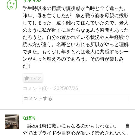
サネマル
学生時以来の再読で読後感が当時と全く違った。
昨年、母を亡くしたが、魚と戦う姿を母親に投影
してしまった。遠く離れて住んでいたので、老人
のように私が近くに居たらなぁ思う瞬間もあった
だろうと。自分の置かれている状況や人生経験で
読み方が違う。名著といわれる所以がやっと理解
できた。もう少し年をとれば老人に共感するシー
ンがもっと増えるのであろう。その時が楽しみ
だ！
ナイス
コメント(0)
2025/07/26
なぽり
諦めは時に救いにもなるのかもしれない。 自
分ではプライドや自尊心が働いて諦めきれないこ