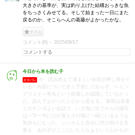
大きさの基準が、実は釣り上げた結構おっきな魚
をちっさくみせてる。そして始まった一日にまた
戻るのか、そこらへんの葛藤がよかったかな。
ナイス
コメント(0)
2025/09/17
今日から本を読む子
今、読み終えて凄まじい余韻が押し寄せて
ネタバレ
いる。内容について全く予習しておらず、ヘミン
グウェイ＝有名という程度しか認識していなかっ
た。読んでよかったと心から思える。 最初は若者
とのテンポよい会話で、いざ海に出てからの描写
は一字一句に心が震えその場に一緒にいるような
気持ちになった。じいさんと自分に呼び掛ける言
葉も、あの子がここにいたらなぁという心からの