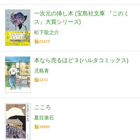
一次元の挿し木 (宝島社文庫 『このミ
ス』大賞シリーズ)
松下龍之介
23475
本なら売るほど 3 (ハルタコミックス)
児島青
1872
こころ
夏目漱石
34885