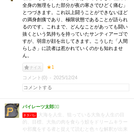
全身の無理をした部分が夜の寒さでひどく痛む」
とつづきます。これ以上闘うことができないほど
の満身創痍であり、極限状態であることが語られ
るのです。これまで、どんなことがあっても闘い
抜くという気持ちを持っていたサンティアーゴで
すが、弱音が顔を出してきます。こうした「人間
らしさ」に読者は惹かれていくのかも知れませ
ん。
★1
ナイス
コメント(0)
2025/12/24
パイレーツ太郎🏴‍☠️
大海を人生、狙っている大魚を人生の目
ネタバレ
的、目標、大魚の肉を食らう鮫をドリームキラー
や邪魔をする者と捉えて読むと色々な解釈が出来