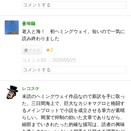
蒼埼鷏
老人と海！ 初ヘミングウェイ。短いので一気に
読み終わりました
★2
ナイス
コメント(0)
2026/05/25
レコスケ
未読のヘミングウェイ作品なので新訳を手に取っ
た。三日間海上で、巨大なカジキマグロと格闘す
るメインプロットで小説を成立させる筆力が素晴
らしい。簡潔で抑制の効いた文章でありながら、
細部までいきわたった的確な描写は、読者の興味