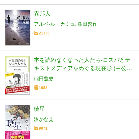
異邦人
アルベ-ル・カミュ
窪田啓作
21336
本を読めなくなった人たち-コスパとテ
キストメディアをめぐる現在形 (中公新
書ラクレ 861)
稲田豊史
1688
暁星
湊かなえ
9071