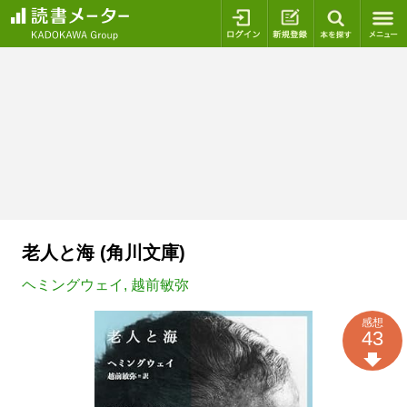
ログイン
新規登録
本を探
老人と海 (角川文庫)
ヘミングウェイ
,
越前敏弥
感想
43