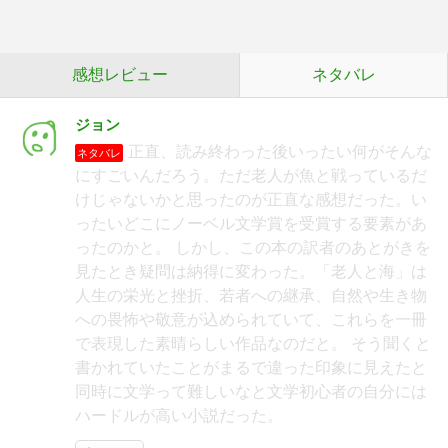
感想レビュー
ネタバレ
ジョン
正直、読み終わった後いったい何がそんな
ネタバレ
にすごいんだろう。ただ老人が魚と戦っているだ
けじゃないかと思ったのが正直な感想だった。い
ったいどこにノーベル文学賞を受賞する要素があ
ったのかと。 しかし、この本の訳者のあとがきを
見たとき疑問は納得に変わった。「老人と海」は
人生の栄光と挫折、若者への継承、自然や生き物
への畏怖や敬意が込められていて、これらを一冊
で表現した素晴らしい作品なのだと。 そう聞くと
書かれていたことがまるで違った印象に見えたと
同時に文学って難しいなと文学初心者の自分には
ハードルが高い小説だった。