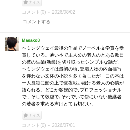
ナイス
コメント(0)
2026/08/02
Masako3
ヘミングウェイ最後の作品でノーベル文学賞を受
賞している。薄い本で主人公の老人のとある数日
の彼の生業(漁業)を切り取ったシンプルな話だ。
ヘミングウェイは最初の頃､登場人物の内面描写
を伴わない文体の小説を多く著したが，この本は
一人孤独に船の上で昼夜戦い続ける老人の心情が
語られる。どこか客観的で､プロフェッショナル
で，そして敬虔で､それでいて傍にいない後継者
の若者を求める声はとても切ない。
ナイス
コメント(0)
2026/07/01