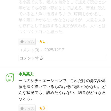
る小説である。老人を自分として捉えて読むと少
年がとても心強い存在として思える。普通に読ん
でいると大魚に遭遇するまでに時間もかかるし、
早く陸に上がらないかなとは思うが、大魚を大き
な存在として意識すると見方が変わる。人生とは
つくづく面白いと思った。
★1
ナイス
コメント(0)
2025/12/17
水鳥英夫
一つのシチュエーションで、これだけの勇気や葛
藤を深く描いているものは他に思いつかない。ど
んな状況でも、諦めたくはない。結果がどうなろ
うとも。
★3
ナイス