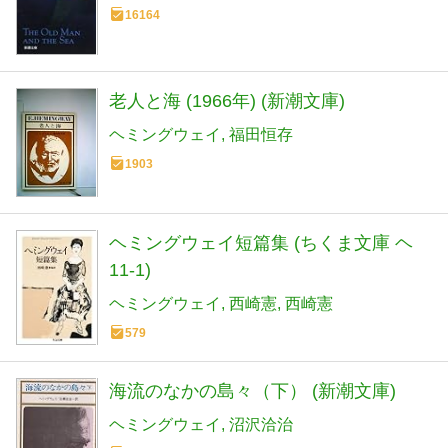
16164
老人と海 (1966年) (新潮文庫)
ヘミングウェイ
福田恒存
1903
ヘミングウェイ短篇集 (ちくま文庫 ヘ
11-1)
ヘミングウェイ
西崎憲
西崎憲
579
海流のなかの島々（下） (新潮文庫)
ヘミングウェイ
沼沢洽治