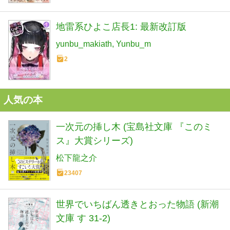
地雷系ひよこ店長1: 最新改訂版
yunbu_makiath
Yunbu_m
2
人気の本
一次元の挿し木 (宝島社文庫 『このミ
ス』大賞シリーズ)
松下龍之介
23407
世界でいちばん透きとおった物語 (新潮
文庫 す 31-2)