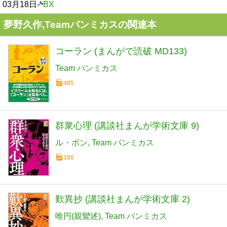
03月18日
BX
夢野久作,Teamバンミカスの関連本
コーラン (まんがで読破 MD133)
Team バンミカス
485
群衆心理 (講談社まんが学術文庫 9)
ル・ボン
Team バンミカス
180
歎異抄 (講談社まんが学術文庫 2)
唯円(親鸞述)
Team バンミカス