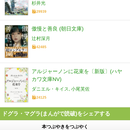
杉井光
29939
傲慢と善良 (朝日文庫)
辻村深月
42485
アルジャーノンに花束を〔新版〕(ハヤ
カワ文庫NV)
ダニエル・キイス
小尾芙佐
24125
ドグラ・マグラ(まんがで読破)をシェアする
本つぶやきをつぶやく