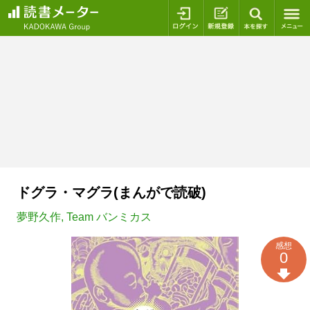
ログイン
新規登録
本を探
ドグラ・マグラ(まんがで読破)
夢野久作
,
Team バンミカス
感想
0