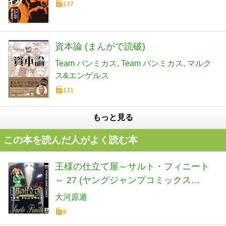
137
資本論 (まんがで読破)
Team バンミカス
Team バンミカス
マルク
ス&エンゲルス
131
もっと見る
この本を読んだ人がよく読む本
王様の仕立て屋～サルト・フィニート
～ 27 (ヤングジャンプコミックス
DIGITAL)
大河原遁
6