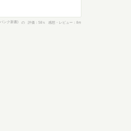
トバンク新書)
の
評価
58
感想・レビュー
8
％
件