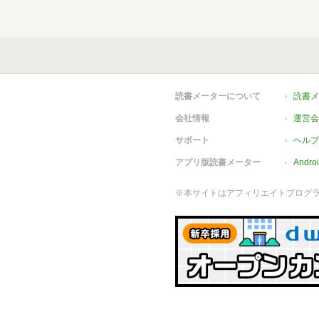
読書メーターについて
読書メ
会社情報
運営会
サポート
ヘルプ
アプリ版読書メーター
Andr
※本サイトはアフィリエイトプログ