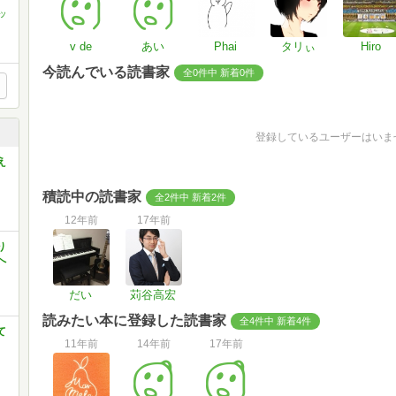
ッ
v de
あい
Phai
タリぃ
Hiro
今読んでいる読書家
全0件中 新着0件
登録しているユーザーはいま
え
積読中の読書家
全2件中 新着2件
12年前
17年前
り
へ
だい
苅谷高宏
読みたい本に登録した読書家
全4件中 新着4件
て
11年前
14年前
17年前