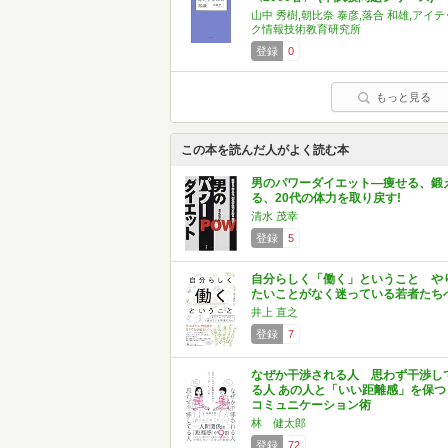
山中 秀樹,朝比奈 泰彦,落合 和雄,アイテ
ク情報技術教育研究所
登録
0
もっと見る
この本を読んだ人がよく読む本
男のパワーダイエット―痩せる、鍛
る、20代の体力を取り戻す!
清水 茂幸
登録
5
自分らしく「働く」ということ や
たいことがなく迷っている若者たち
井上 直之
登録
7
なぜか干渉される人 思わず干渉し
る人 あの人と「いい距離感」を保つ
コミュニケーション術
林 健太郎
登録
72