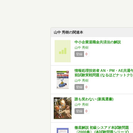
山中 秀樹の関連本
中小企業退職金共済法の解説
山中 秀樹
登録
0
情報処理技術者 AN・PM・AE共通
前試験実戦問題 (なるほどナットク!)
山中 秀樹
登録
0
誰も笑わない (新風選書)
山中 秀樹
登録
0
徹底解説 初級シスアド本試験問題
〈2000春〉 (本試験問題シリーズ)