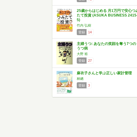
25歳からはじめる 月1万円で安心つ
たて投資 (ASUKA BUSINESS 2415
5)
竹内 弘樹
登録
14
主婦うつ: あなたの笑顔を奪う7つの
うつ病
大野 裕
登録
27
麻衣子さんと学ぶ正しい家計管理
林總
登録
3