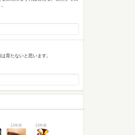
く。
術は育たないと思います。
13年前
13年前