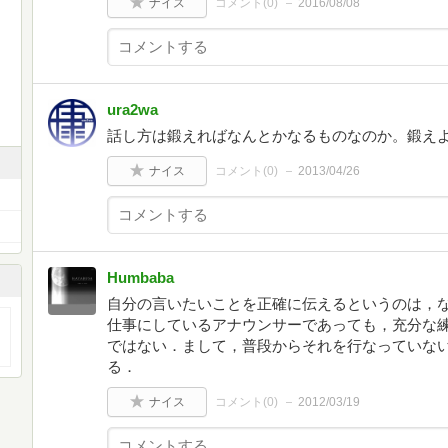
ナイス
コメント(
0
)
2016/08/08
ura2wa
話し方は鍛えればなんとかなるものなのか。鍛え
ナイス
コメント(
0
)
2013/04/26
Humbaba
自分の言いたいことを正確に伝えるというのは，
仕事にしているアナウンサーであっても，充分な
ではない．まして，普段からそれを行なっていな
る．
ナイス
コメント(
0
)
2012/03/19