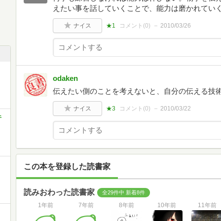
えたい事を話していくことで、能力は磨かれてい
ナイス
★1
コメント(
0
)
2010/03/26
odaken
伝えたい側のことを考えないと、自分の伝える技
ナイス
★3
コメント(
0
)
2010/03/22
午
この本を登録した読書家
読みおわった読書家
全29件中 新着8件
1年前
7年前
8年前
10年前
11年前