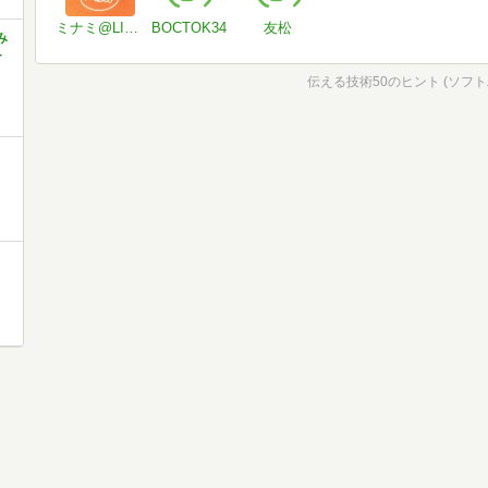
ミナミ@LINEスタンプ販売中
BOCTOK34
友松
み
-
伝える技術50のヒント (ソフ