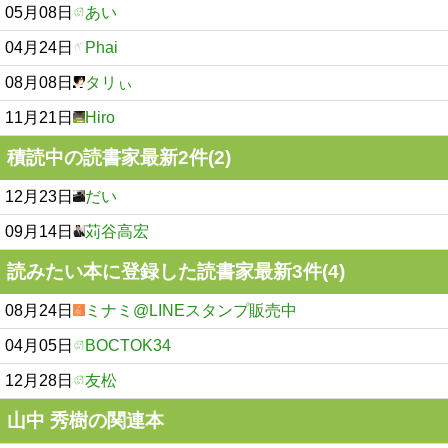
05月08日
あい
04月24日
Phai
08月08日
タリぃ
11月21日
Hiro
積読中の読書家最新2件(2)
12月23日
だい
09月14日
苅谷高宏
読みたい本に登録した読書家最新3件(4)
08月24日
ミナミ@LINEスタンプ販売中
04月05日
BOCTOK34
12月28日
友松
山中 秀樹の関連本