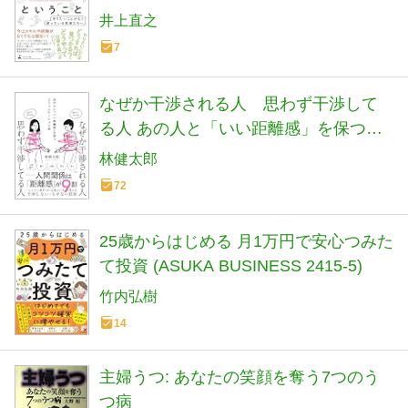
井上直之
7
なぜか干渉される人 思わず干渉して
る人 あの人と「いい距離感」を保つコ
ミュニケーション術
林健太郎
72
25歳からはじめる 月1万円で安心つみた
て投資 (ASUKA BUSINESS 2415-5)
竹内弘樹
14
主婦うつ: あなたの笑顔を奪う7つのう
つ病