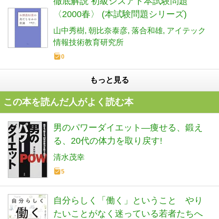
徹底解説 初級シスアド本試験問題
〈2000春〉 (本試験問題シリーズ)
山中秀樹
朝比奈泰彦
落合和雄
アイテック
情報技術教育研究所
0
もっと見る
この本を読んだ人がよく読む本
男のパワーダイエット―痩せる、鍛え
る、20代の体力を取り戻す!
清水茂幸
5
自分らしく「働く」ということ やり
たいことがなく迷っている若者たちへ