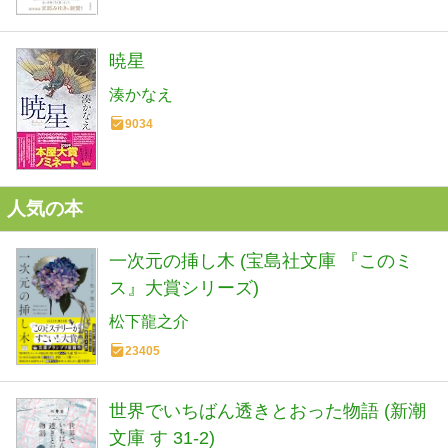
暁星
湊かなえ
9034
人気の本
一次元の挿し木 (宝島社文庫 『このミ
ス』大賞シリーズ)
松下龍之介
23405
世界でいちばん透きとおった物語 (新潮
文庫 す 31-2)