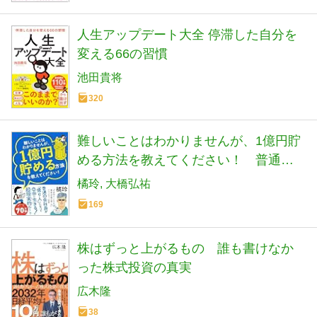
人生アップデート大全 停滞した自分を
変える66の習慣
池田貴将
320
難しいことはわかりませんが、1億円貯
める方法を教えてください！ 普通の
会社員が「億り人」になって自由に生
橘玲
大橋弘祐
きる超現実的ルート
169
株はずっと上がるもの 誰も書けなか
った株式投資の真実
広木隆
38