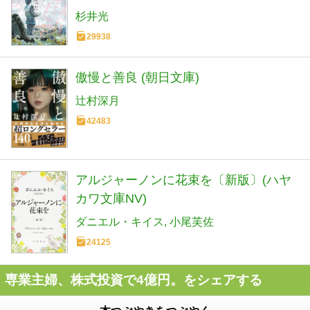
杉井光
29938
傲慢と善良 (朝日文庫)
辻村深月
42483
アルジャーノンに花束を〔新版〕(ハヤ
カワ文庫NV)
ダニエル・キイス
小尾芙佐
24125
専業主婦、株式投資で4億円。をシェアする