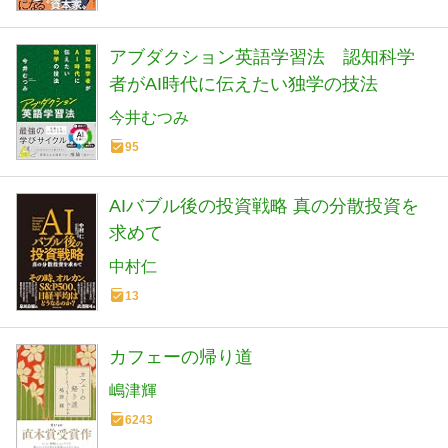
アブダクション英語学習法 認知科学
者がAI時代に伝えたい独学の技法
今井むつみ
95
AIバブル後の投資戦略 真の分散投資を
求めて
中村仁
13
カフェーの帰り道
嶋津輝
6243