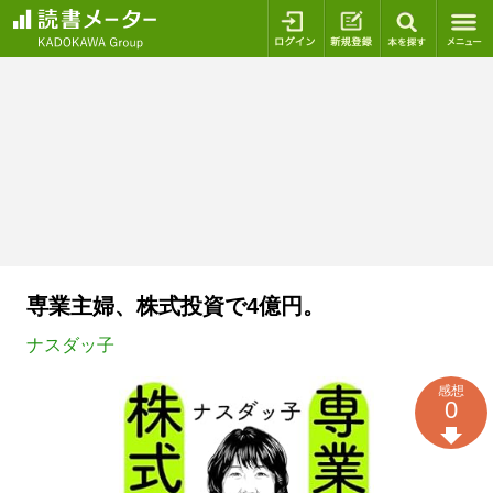
ログイン
新規登録
本を探
専業主婦、株式投資で4億円。
ナスダッ子
感想
0