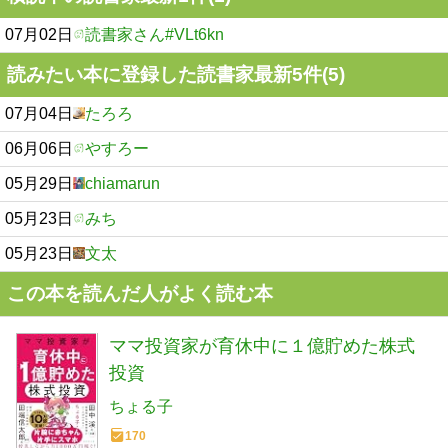
07月02日
読書家さん#VLt6kn
読みたい本に登録した読書家最新5件(5)
07月04日
たろろ
06月06日
やすろー
05月29日
chiamarun
05月23日
みち
05月23日
文太
この本を読んだ人がよく読む本
ママ投資家が育休中に１億貯めた株式
投資
ちょる子
170