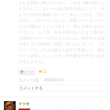
される展開に胸を打たれた。これまで断片的にし
か語られてこなかった彼の背景を知ることで、今
までの言動や葛藤がすべて一本につながり、思わ
ず涙がこぼれそうになった。医療ファンタジーと
しての面白さもさらに深まり、竜を治療するだけ
ではなく、人と竜、社会や命のあり方まで描かれ
る物語のスケールに引き込まれる。医学的な知識
や考え方が世界観に自然に溶け込んでいて、この
シリーズならではの魅力を改めて実感した。物語
がどう展開していくのか、来年夏発売予定の次巻
が待ちきれない。
★11
ナイス
コメント(0)
2026/07/26
イツキ