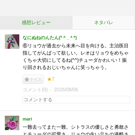
感想レビュー
ネタバレ
なにぬねのんたん(*＾_＾*)
⑥リョウが過去から未来へ目を向ける。主治医目
指してがんばって欲しい。レオはリョウをめちゃ
くちゃ大切にしてるね(^^)チューダかわいい！振
り回されるおじいちゃんに笑っちゃう。
★7
ナイス
コメント(0)
2026/08/06
mari
一難去ってまた一難。シトラスの優しさと勇敢さ
とチューダの可愛さ。リョウの生い立ちの過酷さ