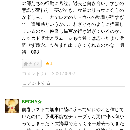
の師たちの行動に号泣。過去と向き合い、学びの
意識が変わり、夢ができ。次巻のリョウに会うの
が楽しみ。一方でレオのリョウへの執着が強すぎ
て、違和感というか…。わざとそのように描写し
ているのか、仲良し描写が行き過ぎているのか。
ルッカド博士とラムージも今巻では思ったより活
躍せず残念。今後また出てきてくれるのかな。期
待。098
★1
ナイス
コメント(0)
2026/08/02
BECHA☆
前巻ラストで無事に陸に戻ってやれやれと信じて
いたのに、予測不能なチューダくん更に沖へ向か
ってしまった!? 大海原で迫りくる一難去ってまた