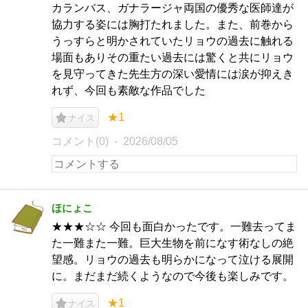
カランバス、ガナラージャ両国の優秀な医師達が
協力する姿には胸打たれました。また、前巻から
うっすらと明かされていたリョウの過去に触れる
場面もありその重たい過去には驚くと共にリョウ
を見守ってきた先生方の深い愛情には涙が抑えき
れず、今回も素敵な作品でした
★1
ナイス
コメント(0)
2026/08/05
ほにょこ
★★★☆☆ 今回も面白かったです。一難去ってま
た一難また一難。巨大生物を前になす術なしの絶
望感。リョウの過去も明らかになって泣ける展開
に。まだまだ続くようなので今後も楽しみです。
★1
ナイス