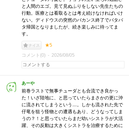
と人間のエゴ。見て見ぬふりをしない先生たちの
行動。医療とは看取るとは考え続けなければいけ
ない。ディドウスの突然のバカンス終了でバタバ
タ帰国となりましたが、続き楽しみに待ってま
す。
★5
ナイス
コメント(0)
2026/08/05
あーや
前巻ラストで無事チューダとも合流でき良かっ
た！いざ陸地に、と思っていたらまさかの更に沖
に流されてしまうという…。しかも流された先で
仔竜を狙う怪物との遭遇もあり、どうなってしま
うの？！と思っていたらまだ幼いシストラが大活
躍、その反動は大きくシストラを治療するために