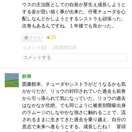
ウスの主治医としての自覚が芽生え成長しようと
する姿が思い描く事が出来た。仔竜チューダを心
配しなんとかしようとするシストラも頑張った。
次巻もあるんですね。１年後でも良かった。
★15
ナイス
コメント(0)
2026/07/24
妖湖
図書館本。チューダやシストラがどうなるかも気
がかりだが、リョウの封印されていた過去も前巻
から引っ張られて気になっていた。リョウの過去
はなかなか壮絶。でも同じように被差別階級出身
のラムージのしなやかな強さに触れることで、流
されるままに生きてきた過去を乗り越え、自分の
意志で未来へ進もうとする。成長したね！ 冒頭