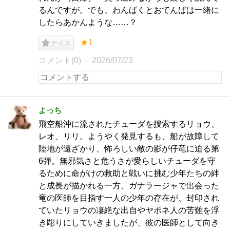
るんですが。でも、わんぱくとおてんばは一緒に
したらあかんような……？
★1
ナイス
コメント(0)
2026/07/23
よっち
飛空船沖に流されたチューダを捜索するリョウ、
レオ、リリ。ようやく発見するも、船が故障して
陸地が遠ざかり、怖ろしい敵の影が仔竜に迫る第
6弾。無邪気さと危うさが愛らしいチューダを守
るために命がけの救助と戦いに挑む少年たちの絆
と成長が描かれる一方、ガナラージャで出会った
竜の医師を目指す一人の少年の存在が、封印され
ていたリョウの凄絶な出自やヤポネ人の苦難を浮
き彫りにしていきましたが、彼の医師として向き