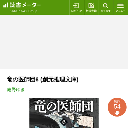
ログイン
新規登録
本を探
竜の医師団6 (創元推理文庫)
庵野ゆき
感想
54