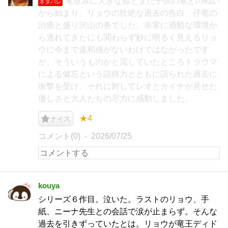
竜並みに大きな鯨とまだ子供の竜との戦い
ネタバレ
から始まり、リョウの壮絶な過去の告白、仔竜の
治療と盛り沢山の巻でした。非常に過酷な環境か
ら逃れてきたにも関わらず妙に明るく見えるリョ
ウに今まで違和感がないわけではなかったです
が、そういうものかと流していたところトラウマ
による健忘という説得力とともに語られた過去に
衝撃を受け、それに対してレオとカイナが見せた
優しさと大人たちの尽力に感動しました。
★4
ナイス
コメント(0)
2026/07/25
kouya
シリーズ６作目。泣いた。ラストのリョウ、手
紙、ニーナ先生との会話で涙が止まらず。そんな
過去を引きずっていたとは。リョウが竜王ディド