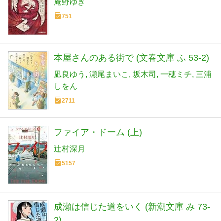
庵野ゆき
751
本屋さんのある街で (文春文庫 ふ 53-2)
凪良ゆう
瀬尾まいこ
坂木司
一穂ミチ
三浦
しをん
2711
ファイア・ドーム (上)
辻村深月
5157
成瀬は信じた道をいく (新潮文庫 み 73-
2)