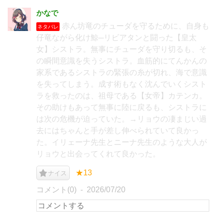
かなで
赤ん坊竜のチューダを守るために、自身も
ネタバレ
仔竜ながら化け鯨─リビアタンと闘った【皇太
女】シストラ。無事にチューダを守り切るも、そ
の瞬間意識を失うシストラ。血筋的にてんかんの
家系であるシストラの緊張の糸が切れ、海で意識
を失ってしまう。成す術もなく沈んでいくシスト
ラを救ったのは、祖母である【女帝】カテンカ。
その助けもあって無事に陸に戻るも、シストラに
は次の危機が迫っていた。→リョウの凄まじい過
去にはちゃんと手が差し伸べられていて良かっ
た。イリェーナ先生とニーナ先生のような大人が
リョウと出会ってくれて良かった。
★13
ナイス
コメント(0)
2026/07/20