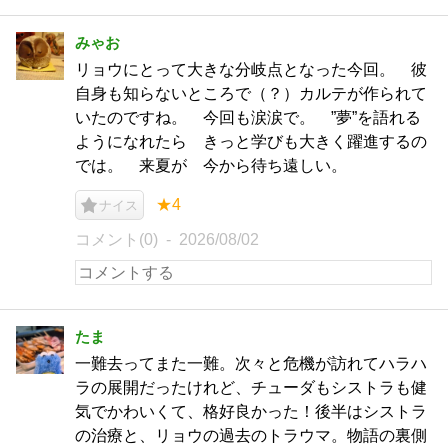
みゃお
リョウにとって大きな分岐点となった今回。 彼
自身も知らないところで（？）カルテが作られて
いたのですね。 今回も涙涙で。 ”夢”を語れる
ようになれたら きっと学びも大きく躍進するの
では。 来夏が 今から待ち遠しい。
★4
ナイス
コメント(0)
2026/08/02
たま
一難去ってまた一難。次々と危機が訪れてハラハ
ラの展開だったけれど、チューダもシストラも健
気でかわいくて、格好良かった！後半はシストラ
の治療と、リョウの過去のトラウマ。物語の裏側