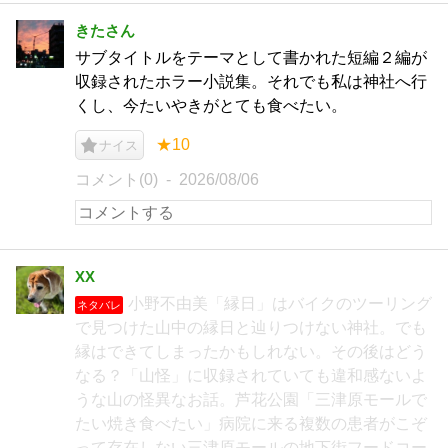
きたさん
サブタイトルをテーマとして書かれた短編２編が
収録されたホラー小説集。それでも私は神社へ行
くし、今たいやきがとても食べたい。
★10
ナイス
コメント(0)
2026/08/06
XX
小野不由美「縁日」はバイクのツーリング
ネタバレ
で見つけた山中の縁日と辿りつけない神社。でも
縁はできてしまったかもしれない。その後はどう
なる？「山怪」に収録されていても違和感ないよ
うな山の怪異なお話。芦花公園「三津原モールで
たい焼き食べたい」病院に来る複数の患者がこぞ
って存在しない三津原モールの地下街フードコー