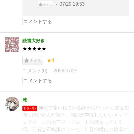
07/29 19:33
ナイス
読書大好き
★★★★★
★4
ナイス
コメント(0)
2026/07/25
凍
神社で開かれている縁日に行ったら変な空
ネタバレ
間に迷い込んだ話と、周囲が存在しないショッピ
ングモールの地下フードコートの話をしてくる
話。前者は正統派ホラーで、神社の境内の脇道に