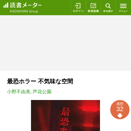
ログイン
新規登録
本を探
最恐ホラー 不気味な空間
小野不由美
,
芦花公園
感想
32