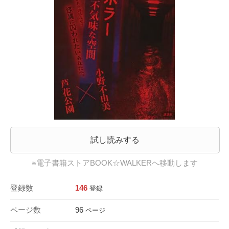
試し読みする
※電子書籍ストアBOOK☆WALKERへ移動します
登録数
146
登録
ページ数
96
ページ