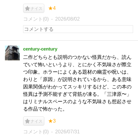
★4
ナイス
コメント(0)
2026/08/02
century-century
二作どちらとも説明のつかない怪異だから、読ん
でいて怖いというより、とにかく不気味さが際立
つ印象。ホラーによくある題材の幽霊や呪いは、
わりと「原因」が説明されているから、ある意味
因果関係がわかってスッキリするけど、この本の
怪異は予測不能すぎて背筋が凍る。「三津原〜」
はリミナルスペースのような不気味さも想起させ
る作品で怖かった。
★3
ナイス
コメント(0)
2026/07/31