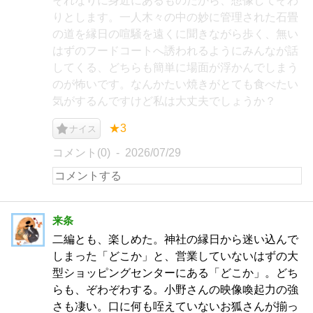
それなりに身近にあるものだから、想像してぞわ
りとします。一人木々の中の妙に管理された石畳
の道を縁日の喧騒を遠くに聞きながら歩く、無い
はずのフードコートへ誘われるようにみんなが話
してくる、どちらも簡単に場面が浮かんでしまう
のが怖いです。なんかたい焼きがとても食べたい
気がするんですけど私は大丈夫でしょうか？
★3
ナイス
コメント(0)
2026/07/29
来条
二編とも、楽しめた。神社の縁日から迷い込んで
しまった「どこか」と、営業していないはずの大
型ショッピングセンターにある「どこか」。どち
らも、ぞわぞわする。小野さんの映像喚起力の強
さも凄い。口に何も咥えていないお狐さんが揃っ