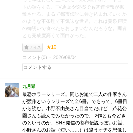
トの話をする。TV通販やSNSでも関連情報が拡
散される。まるで都市伝説に巻き込まれていくか
のような不条理で不気味な世界。これは黄泉戸喫
の御誘いで食べたらおしまいなんだろうな。両者
とも完成度高くて面白かった。
★10
ナイス
コメント(0)
2026/08/04
九月猫
最恐ホラーシリーズ。同じお題で二人の作家さん
が競作というシリーズで全6冊。でもって、6冊目
から読む。小野不由美さん目当てだけど、芦花公
園さんも読んでみたかったので。 2作とも今どき
のというのか、SNS発信の都市伝説っぽいお話。
小野さんのお話（短い……）は違うオチを想像し