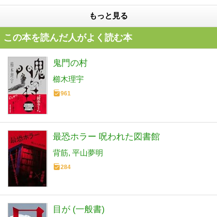
もっと見る
この本を読んだ人がよく読む本
鬼門の村
櫛木理宇
961
最恐ホラー 呪われた図書館
背筋
平山夢明
284
目が (一般書)