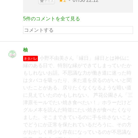
★2
07/30 22:12
ナイス
5件のコメントを全て見る
柚
小野不由美さん「縁日」 縁日とは神仏に
ネタバレ
縁のある日で、特別な縁ができてしまっていたか
もしれないお話。不思議な力が働き道に迷った時
はタバコを吸ったり、来た道を戻るのがいいと聞
いたことがある。戻りたくなくなるような暗い道
に見えていたのかもしれない。 芦花公園さん「三
津原モールでたい焼き食べたい！」ホラーだけど
グルメ本を読んだ時並にたい焼きが食べたくなり
ました。そこまできているのに手を出さないこと
でどうにか正常を保たれているだろうに、その方
がおかしく稀少な存在になっているのが不思議な