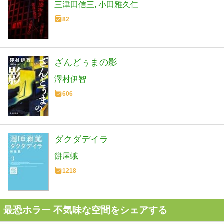
三津田信三
小田雅久仁
82
ざんどぅまの影
澤村伊智
606
ダクダデイラ
餅屋蛾
1218
最恐ホラー 不気味な空間をシェアする