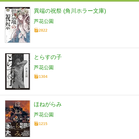
異端の祝祭 (角川ホラー文庫)
芦花公園
2822
とらすの子
芦花公園
1304
ほねがらみ
芦花公園
1215