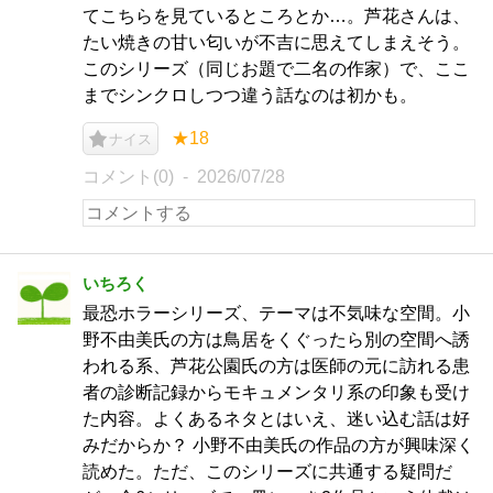
てこちらを見ているところとか…。芦花さんは、
たい焼きの甘い匂いが不吉に思えてしまえそう。
このシリーズ（同じお題で二名の作家）で、ここ
までシンクロしつつ違う話なのは初かも。
★18
ナイス
コメント(0)
2026/07/28
いちろく
最恐ホラーシリーズ、テーマは不気味な空間。小
野不由美氏の方は鳥居をくぐったら別の空間へ誘
われる系、芦花公園氏の方は医師の元に訪れる患
者の診断記録からモキュメンタリ系の印象も受け
た内容。よくあるネタとはいえ、迷い込む話は好
みだからか？ 小野不由美氏の作品の方が興味深く
読めた。ただ、このシリーズに共通する疑問だ