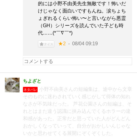
的には小野不由美先生無敵です！怖いだ
けじゃなく面白いですもんね。涙ちょち
ょぎれるくらい怖い〜と言いながら悪霊
（GH）シリーズを読んでいた子ども時
代……(*￣∇￣*)
★2
08/04 09:19
ナイス
ちよざと
小野不由美さんの短編集は、途中から文章
ネタバレ
そのものに迷わされていく感じがして得体の知れ
なさが不気味だった。 芦花公園さんの短編は、そ
れとはまた違う認識に挟み込んでくるホラーの違
和感があった。正常だと思っていた人がどんどん
おかしくなっていって、自分がおかしいんじゃな
いかと思わせてくる展開にぞくぞくした。