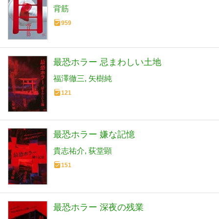
背筋
959
最恐ホラー 忌まわしい土地
福澤徹三
矢樹純
121
最恐ホラー 嫌な記憶
貴志祐介
荻堂顕
151
最恐ホラー 深夜の残業