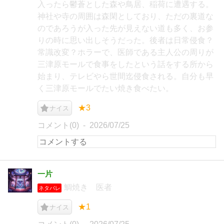
入ったら鬱蒼とした森や鳥居、稲荷に遭遇する。
神社や寺の周囲は森閑としており、ただの裏道な
のであろうが入った先が見えない道も多く、お参
りの時に思い出しそうだった。後者は日常侵食？
常識改変？ホラーで、医師である主人公の周りが
三津原モールで食事をしたという話をする所から
始まり、テレビやら世間迄侵食される。自分も早
く三津原モールでたい焼き食べたい。
★3
ナイス
コメント(0)
2026/07/25
一片
鯛焼き 医者
ネタバレ
★1
ナイス