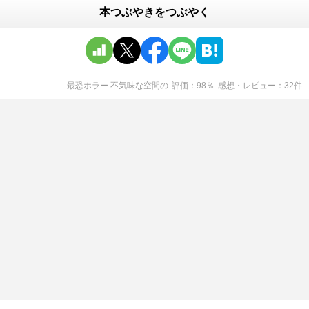
本つぶやきをつぶやく
最恐ホラー 不気味な空間
の
評価
98
％
感想・レビュー
32
件