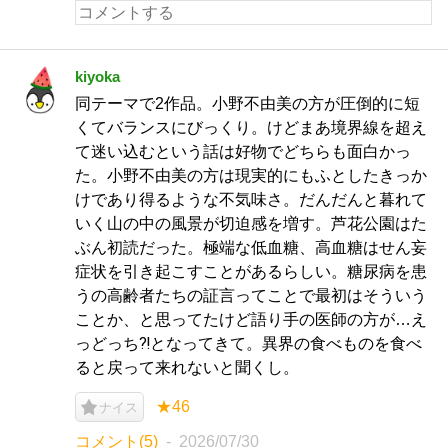
kiyoka
同テーマで2作品。小野不由美の方が圧倒的に短
くてバランスにびっくり。けどまあ境界線を超え
て迷い込むという話は好物でどちらも面白かっ
た。小野不由美の方は現実的にもふとしたきっか
けであり得るような不気味さ。だんだんと暮れて
いく山の中の風景が切迫感を増す。芦花公園はた
ぶん初読だった。極端な低血糖、高血糖はせん妄
症状を引き起こすことがあるらしい。糖尿病を患
うの高齢者たちの証言ってことで最初はそういう
ことか、と思ってたけど語り手の医師の方が…え
っどっち⁈となってきて。異界の食べものを食べ
ると戻って来れないと聞くし。
★46
ナイス
コメント(5)
2026/07/30