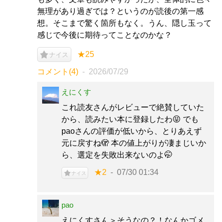
無理があり過ぎでは？というのが読後の第一感
想。そこまで驚く箇所もなく。うん、隠し玉って
感じで今後に期待ってことなのかな？
★25
ナイス
コメント(4)
2026/07/29
えにくす
これ読友さんがレビューで絶賛していた
から、読みたい本に登録したわ😝 でも
paoさんの評価が低いから、とりあえず
元に戻すね🫣 本の値上がりが凄まじいか
ら、選定を失敗出来ないのよ🤭
★2
07/30 01:34
ナイス
pao
えにくすさん＞そうなの？！なんかゴメ