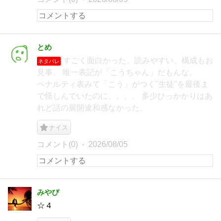
とめ
すごく面白かった。読みやすい。構成もお
ネタバレ
見事。 唯一表記が「こうちゃん」だもんな。
ペナルティ表みて「こう」がつく"生徒"を最後ま
で怪しんでいたのに、、、。 多少ひっかかりはあ
れど話の展開違和感なかった。
ナイス
コメント(0)
2026/08/05
みやび
☆４