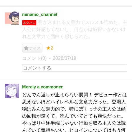
minamo_channel
惹き込まれる文章力でスルスル読めた。主
ネタバレ
人公に好感もてないし、何点かは納得いかないけ
れど文章力で面白く感じられた。
★2
ナイス
コメント(0)
2026/07/19
Merely a commoner.
どんでん返しが止まらない展開！ デビュー作とは
思えないほどハイレベルな文章力だった。登場人
物はみんな魅力的で、特にぼくっ子の主人公は頭
の回転が速くて、読んでいてとても爽快だった。
やっぱり中途半端じゃない行動を取る主人公は読
んでいて気持ちいい。ヒロインについてはもう何