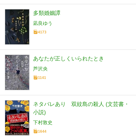
多類婚姻譚
凪良ゆう
4173
あなたが正しくいられたとき
芦沢央
1141
ネタバレあり 双紋島の殺人 (文芸書・
小説)
下村敦史
1644