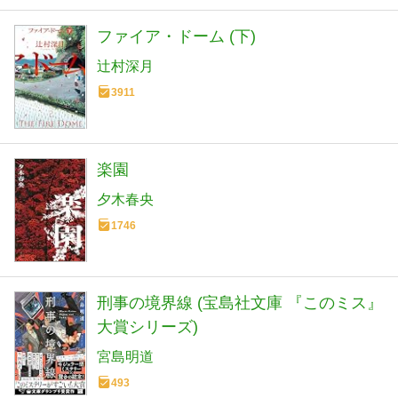
ファイア・ドーム (下)
辻村深月
3911
楽園
夕木春央
1746
刑事の境界線 (宝島社文庫 『このミス』
大賞シリーズ)
宮島明道
493