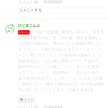
コメント(0)
2026/08/06
ひじきこんぶ
小学校で給食費の盗難から始まり、女子生
ネタバレ
徒の殺害事件が起こる。15年後、事件を題材にし
た小説が公開され、隠されていた真実が明らかに
なっていく。 1番の目玉となるダイイングメッセ
ージに関しては、もともと被害者が運命の人…と
直接表現をしており妹に宿題まで出してるので、
意外性もなくという感じ。また、色々と現実味に
も乏しい。しかし、伏線多めで、楽しめた良作。
地元仙台の方のデビュー作ということもあり今後
に期待したい。 舞台も地元仙台で，富士登山挑戦
中に読んでいたこともあり、印象に残る1冊。
ナイス
コメント(0)
2026/08/05