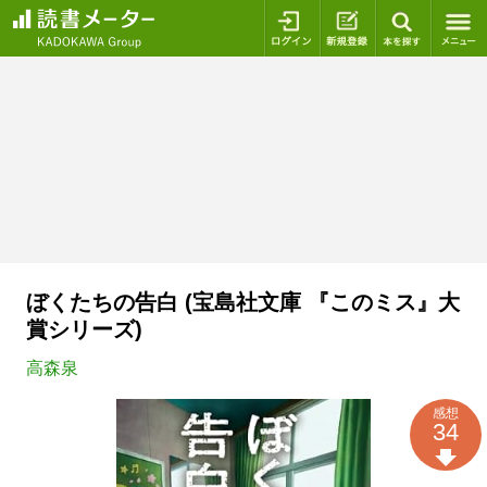
ログイン
新規登録
本を探
ぼくたちの告白 (宝島社文庫 『このミス』大
賞シリーズ)
高森泉
感想
34