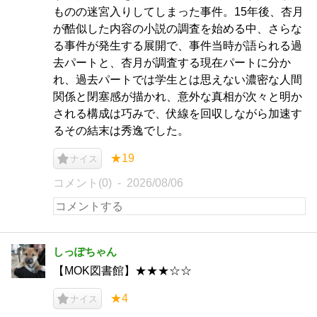
ものの迷宮入りしてしまった事件。15年後、杏月
が酷似した内容の小説の調査を始める中、さらな
る事件が発生する展開で、事件当時が語られる過
去パートと、杏月が調査する現在パートに分か
れ、過去パートでは学生とは思えない濃密な人間
関係と閉塞感が描かれ、意外な真相が次々と明か
される構成は巧みで、伏線を回収しながら加速す
るその結末は秀逸でした。
★19
ナイス
コメント(0)
2026/08/06
しっぽちゃん
【MOK図書館】★★★☆☆
★4
ナイス