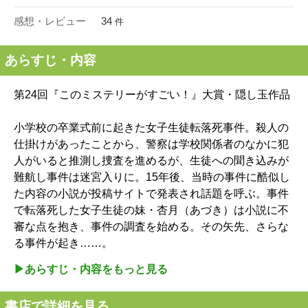
感想・レビュー
34
件
あらすじ・内容
第24回『このミステリーがすごい！』大賞・隠し玉作品
小学校の卒業式前に起きた女子生徒転落死事件。殺人の
仕掛けがあったことから、警察は学校関係者のなかに犯
人がいると推測し捜査を進めるが、生徒への聞き込みが
難航し事件は迷宮入りに。15年後、当時の事件に酷似し
た内容の小説が投稿サイトで発表され話題を呼ぶ。事件
で転落死した女子生徒の妹・杏月（あづき）は小説に不
審な点を抱き、事件の調査を始める。その矢先、さらな
る事件が起き……。
▶︎あらすじ・内容をもっと見る
書店で詳細を見る