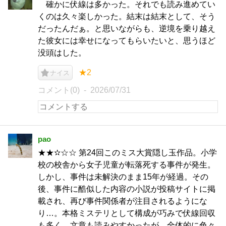
確かに伏線は多かった。それでも読み進めてい
くのは久々楽しかった。結末は結末として、そう
だったんだぁ。と思いながらも、逆境を乗り越え
た彼女には幸せになってもらいたいと、思うほど
没頭はした。
★2
ナイス
コメント(0)
2026/07/31
pao
★★✫☆☆ 第24回このミス大賞隠し玉作品。小学
校の校舎から女子児童が転落死する事件が発生。
しかし、事件は未解決のまま15年が経過。その
後、事件に酷似した内容の小説が投稿サイトに掲
載され、再び事件関係者が注目されるようにな
り…。本格ミステリとして構成が巧みで伏線回収
も多く、文章も読みやすかったが、全体的に色々