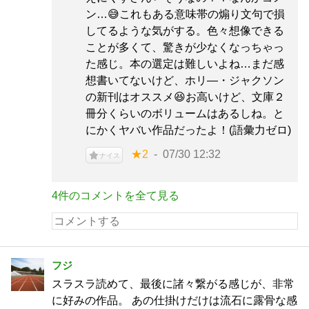
ン…😅これもある意味帯の煽り文句で損
してるような気がする。色々想像できる
ことが多くて、驚きが少なくなっちゃっ
た感じ。本の選定は難しいよね…まだ感
想書いてないけど、ホリ―・ジャクソン
の新刊はオススメ😆お高いけど、文庫２
冊分くらいのボリュームはあるしね。と
にかくヤバい作品だったよ！(語彙力ゼロ)
★2
07/30 12:32
ナイス
4件のコメントを全て見る
フジ
スラスラ読めて、最後に諸々繋がる感じが、非常
に好みの作品。 あの仕掛けだけは流石に露骨な感