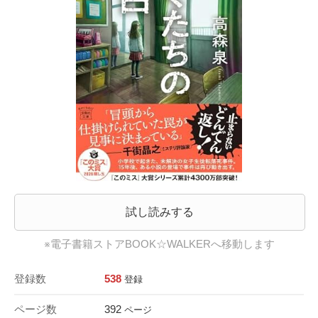
試し読みする
※電子書籍ストアBOOK☆WALKERへ移動します
登録数
538
登録
ページ数
392
ページ