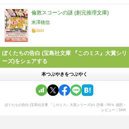
倫敦スコーンの謎 (創元推理文庫)
米澤穂信
2543
ぼくたちの告白 (宝島社文庫 『このミス』大賞シリ
ーズ)をシェアする
本つぶやきをつぶやく
ぼくたちの告白 (宝島社文庫 『このミス』大賞シリーズ)
の
評価
56
％
感想・
レビュー
34
件