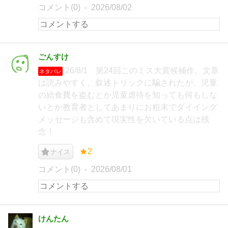
コメント(0)
2026/08/02
ごんすけ
26/8/1 第24回このミス大賞候補作。文章
ネタバレ
は読みやすく、叙述トリックに騙されたが、児童
の給食費を盗むとか児童虐待を知っても何もしな
いとか教育者としてあまりにお粗末でダイイング
メッセージも含めて現実性を欠いている点は残
念！
★2
ナイス
コメント(0)
2026/08/01
けんたん